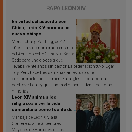
PAPA LEÓN XIV
En virtud del acuerdo con
China, León XIV nombra un
nuevo obispo
Mons. Chang Yanfeng, de 42
años, ha sido nombrado en virtud
del Acuerdo entre China y la Santa
Sede para una diócesis que
llevaba veinte años sin pastor. La ordenación tuvo lugar
hoy. Pero hace tres semanas antes tuvo que
comprometer públicamente a la Iglesia local con la
controvertida ley que busca eliminar la identidad de las
minorías.
León XIV anima a los
religiosos a ver la vida
comunitaria como fuente de
inspiración y santificación
Mensaje de León XIV a la
Conferencia de Superiores
Mayores de Hombres de los