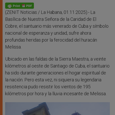
p
g
o
r
p
e
k
r
(ZENIT Noticias / La Habana, 01.11.2025).- La
Basílica de Nuestra Señora de la Caridad de El
Cobre, el santuario más venerado de Cuba y símbolo
nacional de esperanza y unidad, sufre ahora
profundas heridas por la ferocidad del huracán
Melissa.
Ubicado en las faldas de la Sierra Maestra, a veinte
kilómetros al oeste de Santiago de Cuba, el santuario
ha sido durante generaciones el hogar espiritual de
la nación. Pero esta vez, ni siquiera su legendaria
resistencia pudo resistir los vientos de 195
kilómetros por hora y la lluvia incesante de Melissa.