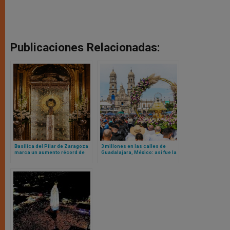
Publicaciones Relacionadas:
Basílica del Pilar de Zaragoza
3 millones en las calles de
marca un aumento récord de
Guadalajara, México: así fue la
peregrinaciones: mexicanos y
fiesta de la Virgen de Zapopan
colombianos entre peregrinos
destacados