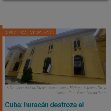
,
IGLESIA LOCAL
VIRGEN MARÍA
El Santuario Ha Sido Durante Generaciones El Hogar Espiritual De La
Nación. Foto: Oscar Parada Pérez
Cuba: huracán destroza el