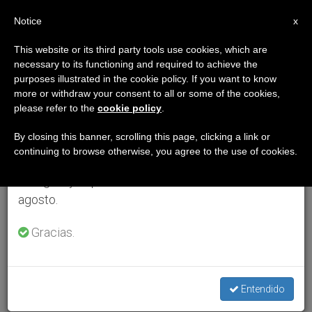
ES
Notice
×
x
Aviso importante
This website or its third party tools use cookies, which are
necessary to its functioning and required to achieve the
Del 27 de julio al 7 de agosto haremos la pausa
purposes illustrated in the cookie policy. If you want to know
anual, aprovechando que en el periodo de verano
more or withdraw your consent to all or some of the cookies,
please refer to the
cookie policy
.
se generan menos informaciones y también el
consumo de las mismas disminuye.
By closing this banner, scrolling this page, clicking a link or
continuing to browse otherwise, you agree to the use of cookies.
Retomamos el trabajo ordinario de las ediciones
en inglés y español de ZENIT el lunes 10 de
agosto.
Gracias.
Entendido