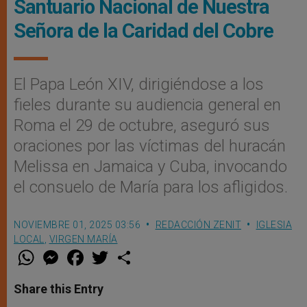
Santuario Nacional de Nuestra
Señora de la Caridad del Cobre
El Papa León XIV, dirigiéndose a los
fieles durante su audiencia general en
Roma el 29 de octubre, aseguró sus
oraciones por las víctimas del huracán
Melissa en Jamaica y Cuba, invocando
el consuelo de María para los afligidos.
NOVIEMBRE 01, 2025 03:56
REDACCIÓN ZENIT
IGLESIA
LOCAL
,
VIRGEN MARÍA
W
M
F
T
S
h
e
a
w
h
a
s
c
i
a
t
s
e
t
r
Share this Entry
s
e
b
t
e
A
n
o
e