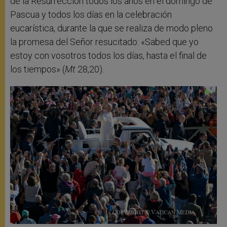
de la Resurrección todos los años en el domingo de
Pascua y todos los días en la celebración
eucarística, durante la que se realiza de modo pleno
la promesa del Señor resucitado: «Sabed que yo
estoy con vosotros todos los días, hasta el final de
los tiempos» (
Mt
28,20).