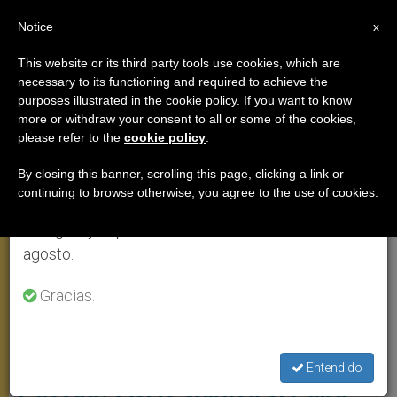
ES
Notice
×
x
Aviso importante
This website or its third party tools use cookies, which are
necessary to its functioning and required to achieve the
Del 27 de julio al 7 de agosto haremos la pausa
,
AUDIENCIA GENERAL
PAPA LEÓN XIV
purposes illustrated in the cookie policy. If you want to know
anual, aprovechando que en el periodo de verano
more or withdraw your consent to all or some of the cookies,
please refer to the
cookie policy
.
se generan menos informaciones y también el
consumo de las mismas disminuye.
By closing this banner, scrolling this page, clicking a link or
continuing to browse otherwise, you agree to the use of cookies.
Retomamos el trabajo ordinario de las ediciones
en inglés y español de ZENIT el lunes 10 de
agosto.
Gracias.
Audiencia General Del Miércoles 5 De Noviembre En La Plaza De San
Pedro Foto: Vatican Media
¿De qué modo es todos los días
Entendido
Pascua? Así lo explica el Papa