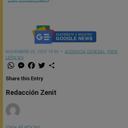
pueblo sacerdotal y profético?
Papa León XIV lo explica
NOVIEMBRE 05, 2025 19:30
AUDIENCIA GENERAL
,
PAPA
LEÓN XIV
W
M
F
T
S
h
e
a
w
h
a
s
c
i
a
t
s
e
t
r
Share this Entry
s
e
b
t
e
A
n
o
e
p
g
o
r
Redacción Zenit
p
e
k
r
View all articles