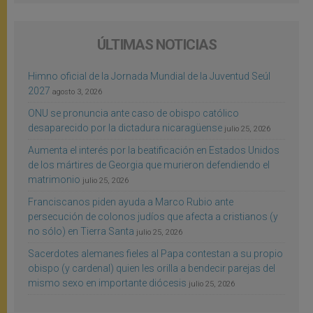
ÚLTIMAS NOTICIAS
Himno oficial de la Jornada Mundial de la Juventud Seúl
2027
agosto 3, 2026
ONU se pronuncia ante caso de obispo católico
desaparecido por la dictadura nicaragüense
julio 25, 2026
Aumenta el interés por la beatificación en Estados Unidos
de los mártires de Georgia que murieron defendiendo el
matrimonio
julio 25, 2026
Franciscanos piden ayuda a Marco Rubio ante
persecución de colonos judíos que afecta a cristianos (y
no sólo) en Tierra Santa
julio 25, 2026
Sacerdotes alemanes fieles al Papa contestan a su propio
obispo (y cardenal) quien les orilla a bendecir parejas del
mismo sexo en importante diócesis
julio 25, 2026