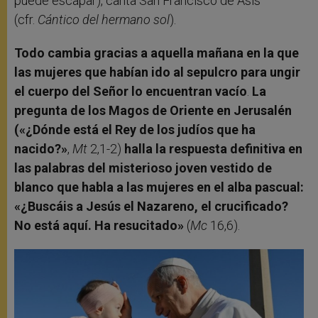
puede escapar), canta San Francisco de Asís
(cfr.
Cántico del hermano sol
).
Todo cambia gracias a aquella mañana en la que
las mujeres que habían ido al sepulcro para ungir
el cuerpo del Señor lo encuentran vacío
.
La
pregunta de los Magos de Oriente en Jerusalén
(«¿Dónde está el Rey de los judíos que ha
nacido?»
,
Mt
2,1-2)
halla la respuesta definitiva en
las palabras del misterioso joven vestido de
blanco que habla a las mujeres en el alba pascual:
«¿Buscáis a Jesús el Nazareno, el crucificado?
No está aquí. Ha resucitado»
(
Mc
16,6).