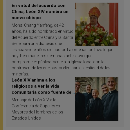
En virtud del acuerdo con
China, León XIV nombra un
nuevo obispo
Mons. Chang Yanfeng, de 42
años, ha sido nombrado en virtud
del Acuerdo entre China y la Santa
Sede para una diócesis que
llevaba veinte años sin pastor. La ordenación tuvo lugar
hoy. Pero hace tres semanas antes tuvo que
comprometer públicamente a la Iglesia local con la
controvertida ley que busca eliminar la identidad de las
minorías.
León XIV anima a los
religiosos a ver la vida
comunitaria como fuente de
inspiración y santificación
Mensaje de León XIV a la
Conferencia de Superiores
Mayores de Hombres de los
Estados Unidos