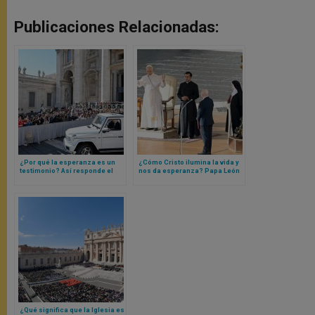
Publicaciones Relacionadas:
¿Por qué la esperanza es un
¿Cómo Cristo ilumina la vida y
testimonio? Así responde el
nos da esperanza? Papa León
Papa León XIV con el ejemplo
XIV responde con una
de un beato africano
catequesis
¿Qué significa que la Iglesia es