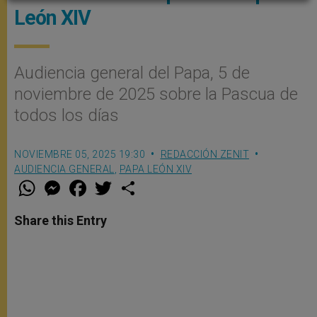
León XIV
Audiencia general del Papa, 5 de
noviembre de 2025 sobre la Pascua de
todos los días
NOVIEMBRE 05, 2025 19:30
REDACCIÓN ZENIT
AUDIENCIA GENERAL
,
PAPA LEÓN XIV
W
M
F
T
S
h
e
a
w
h
a
s
c
i
a
t
s
e
t
r
Share this Entry
s
e
b
t
e
A
n
o
e
p
g
o
r
p
e
k
r