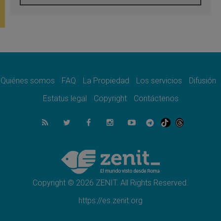
05.08.2026
Venezuela, Padre Pagniello: "En medio del
dolor, una Iglesia que no se rinde"
05.08.2026
La Fuerza del "Círculo de Héroes" con el
Papa en la Audiencia General
05.08.2026
Nuncio en Ucrania: Preocupa escuchar a
quienes bendicen la guerra
Quiénes somos
FAQ
La Propiedad
Los servicios
Difusión
05.08.2026
Estatus legal
Copyright
Contáctenos
Ucrania: Ataque masivo en Kyiv durante la
noche
05.08.2026
Colombo: "La visita del Papa a Argentina
llevará un mensaje de paz y dignidad
humana"
05.08.2026
Iglesia en Uruguay: la visita del Papa
fortalecerá la fe y la esperanza
Copyright © 2026 ZENIT. All Rights Reserved.
https://es.zenit.org