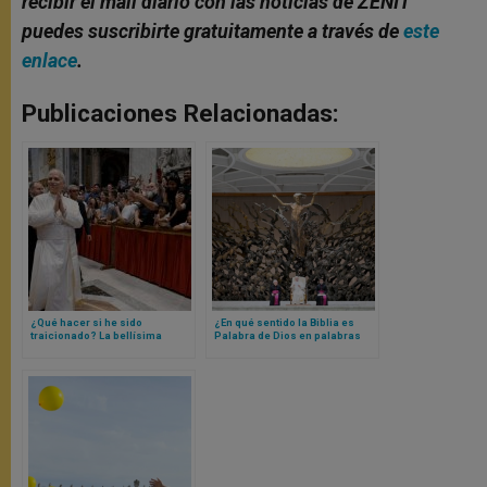
recibir el mail diario con las noticias de ZENIT
puedes suscribirte gratuitamente a través de
este
enlace
.
Publicaciones Relacionadas:
¿Qué hacer si he sido
¿En qué sentido la Biblia es
traicionado? La bellísima
Palabra de Dios en palabras
catequesis del Papa a partir de
humanas? Papa León XIV
Judas y un gesto de Jesús
responde