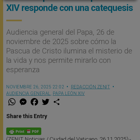
XIV responde con una catequesis
Audiencia general del Papa, 26 de
noviembre de 2025 sobre cómo la
Pascua de Cristo ilumina el misterio de
la vida y nos permite mirarlo con
esperanza
NOVIEMBRE 26, 2025 22:02
REDACCIÓN ZENIT
AUDIENCIA GENERAL
,
PAPA LEÓN XIV
W
M
F
T
S
h
e
a
w
h
a
s
c
i
a
t
s
e
t
r
Share this Entry
s
e
b
t
e
A
n
o
e
p
g
o
r
p
e
k
r
(ZENIT Noticias / Ciudad del Vaticano, 26.11.2025).-