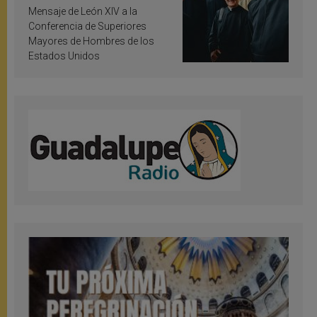
inspiración y santificación
Mensaje de León XIV a la
Conferencia de Superiores
Mayores de Hombres de los
Estados Unidos