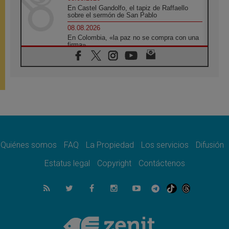
En Castel Gandolfo, el tapiz de Raffaello
sobre el sermón de San Pablo
08.08.2026
En Colombia, «la paz no se compra con una
firma»
08.08.2026
En Venezuela celebraron los 416 años del
Santo Cristo de La Grita
08.08.2026
El Papa: en Santa Ágata contemplamos la
victoria del amor sobre la muerte
08.08.2026
León XIV visitará el Santuario de la Madre
del Buen Consejo de Genazzano
Quiénes somos
FAQ
La Propiedad
Los servicios
Difusión
07.08.2026
Filipinas: el Vicariato Apostólico de Calapán
Estatus legal
Copyright
Contáctenos
se convierte en diócesis
07.08.2026
Honduras: Los desplazados invisibles de una
crisis olvidada
07.08.2026
Bokalic: "En Argentina el Papa León señalará
el compromiso del cristiano"