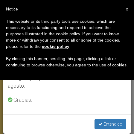
ES
Notice
×
x
Aviso importante
This website or its third party tools use cookies, which are
necessary to its functioning and required to achieve the
Del 27 de julio al 7 de agosto haremos la pausa
,
AUDIENCIA GENERAL
PAPA LEÓN XIV
purposes illustrated in the cookie policy. If you want to know
anual, aprovechando que en el periodo de verano
more or withdraw your consent to all or some of the cookies,
please refer to the
cookie policy
.
se generan menos informaciones y también el
consumo de las mismas disminuye.
By closing this banner, scrolling this page, clicking a link or
continuing to browse otherwise, you agree to the use of cookies.
Retomamos el trabajo ordinario de las ediciones
en inglés y español de ZENIT el lunes 10 de
agosto.
Gracias.
El Papa León XIV Presidió La Audiencia General En La Plaza De San
Pedro. Foto: Vatican Media
¿Cómo Cristo ilumina la vida y
Entendido
nos da esperanza? Papa León