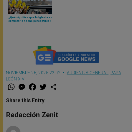
¿Qué significa que la Iglesia es
el misterio hecho perceptible?
Papa León XIV lo explica
NOVIEMBRE 26, 2025 22:02
AUDIENCIA GENERAL
,
PAPA
LEÓN XIV
W
M
F
T
S
h
e
a
w
h
a
s
c
i
a
t
s
e
t
r
Share this Entry
s
e
b
t
e
A
n
o
e
p
g
o
r
Redacción Zenit
p
e
k
r