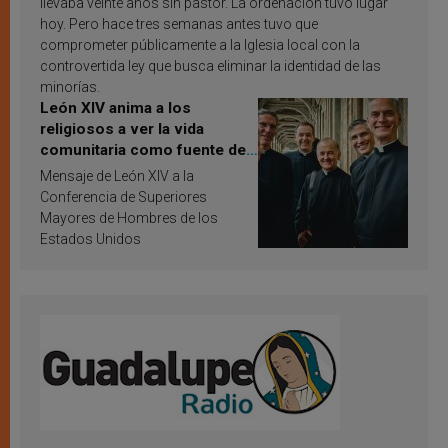
llevaba veinte años sin pastor. La ordenación tuvo lugar
hoy. Pero hace tres semanas antes tuvo que
comprometer públicamente a la Iglesia local con la
controvertida ley que busca eliminar la identidad de las
minorías.
León XIV anima a los
religiosos a ver la vida
comunitaria como fuente de
inspiración y santificación
Mensaje de León XIV a la
Conferencia de Superiores
Mayores de Hombres de los
Estados Unidos