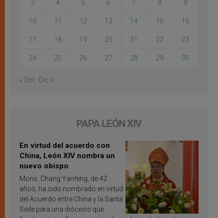
3
4
5
6
7
8
9
10
11
12
13
14
15
16
17
18
19
20
21
22
23
24
25
26
27
28
29
30
« Oct
Dic »
PAPA LEÓN XIV
En virtud del acuerdo con
China, León XIV nombra un
nuevo obispo
Mons. Chang Yanfeng, de 42
años, ha sido nombrado en virtud
del Acuerdo entre China y la Santa
Sede para una diócesis que