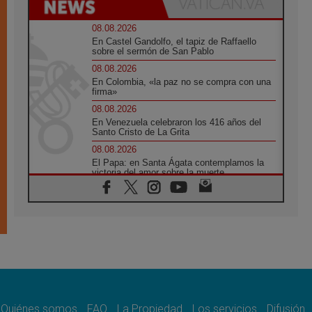
08.08.2026
En Castel Gandolfo, el tapiz de Raffaello
sobre el sermón de San Pablo
08.08.2026
En Colombia, «la paz no se compra con una
firma»
08.08.2026
En Venezuela celebraron los 416 años del
Santo Cristo de La Grita
08.08.2026
El Papa: en Santa Ágata contemplamos la
victoria del amor sobre la muerte
08.08.2026
León XIV visitará el Santuario de la Madre
del Buen Consejo de Genazzano
07.08.2026
Filipinas: el Vicariato Apostólico de Calapán
se convierte en diócesis
07.08.2026
Honduras: Los desplazados invisibles de una
crisis olvidada
Quiénes somos
FAQ
La Propiedad
Los servicios
Difusión
07.08.2026