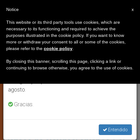
ES
Notice
×
x
Aviso importante
This website or its third party tools use cookies, which are
necessary to its functioning and required to achieve the
Del 27 de julio al 7 de agosto haremos la pausa
IGLESIA LOCAL
purposes illustrated in the cookie policy. If you want to know
anual, aprovechando que en el periodo de verano
more or withdraw your consent to all or some of the cookies,
please refer to the
cookie policy
.
se generan menos informaciones y también el
consumo de las mismas disminuye.
By closing this banner, scrolling this page, clicking a link or
continuing to browse otherwise, you agree to the use of cookies.
Retomamos el trabajo ordinario de las ediciones
en inglés y español de ZENIT el lunes 10 de
agosto.
Gracias.
No Confíen En Todos Los Rostros Ni Sermones Episcopales Que
Circulan En Línea. Foto: Chris DELMAS / AFP
Obispos coreanos alertan sobre
Entendido
videos de clérigos, obispos y el