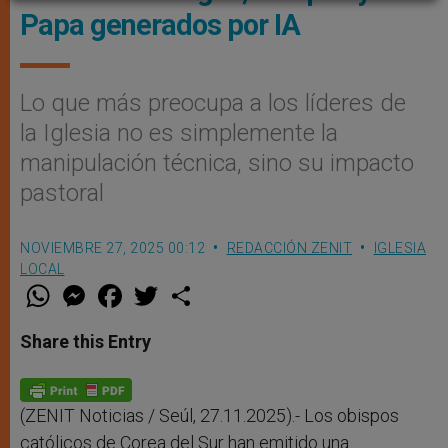
Papa generados por IA
Lo que más preocupa a los líderes de
la Iglesia no es simplemente la
manipulación técnica, sino su impacto
pastoral
NOVIEMBRE 27, 2025 00:12
REDACCIÓN ZENIT
IGLESIA
LOCAL
W
M
F
T
S
h
e
a
w
h
a
s
c
i
a
t
s
e
t
r
Share this Entry
s
e
b
t
e
A
n
o
e
p
g
o
r
p
e
k
r
(ZENIT Noticias / Seúl, 27.11.2025).- Los obispos
católicos de Corea del Sur han emitido una