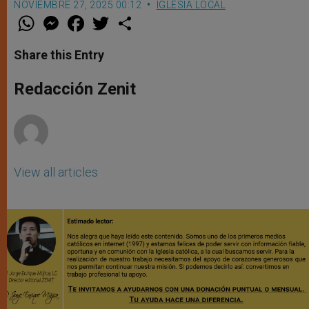
NOVIEMBRE 27, 2025 00:12
IGLESIA LOCAL
W
M
F
T
S
h
e
a
w
h
a
s
c
i
a
t
s
e
t
r
Share this Entry
s
e
b
t
e
A
n
o
e
p
g
o
r
Redacción Zenit
p
e
k
r
View all articles