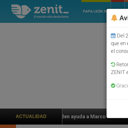
PAPA LEÓN XIV
ROMA
Av
Del 2
que en 
el cons
Retom
ZENIT e
Graci
en ayuda a Marco Rubio ante persecución de colonos ju
ACTUALIDAD