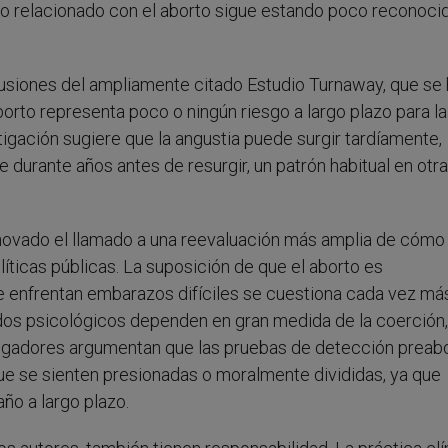
lo relacionado con el aborto sigue estando poco reconoci
usiones del ampliamente citado Estudio Turnaway, que se 
aborto representa poco o ningún riesgo a largo plazo para la
tigación sugiere que la angustia puede surgir tardíamente,
 durante años antes de resurgir, un patrón habitual en otr
 renovado el llamado a una reevaluación más amplia de cómo
íticas públicas. La suposición de que el aborto es
e enfrentan embarazos difíciles se cuestiona cada vez má
dos psicológicos dependen en gran medida de la coerción,
estigadores argumentan que las pruebas de detección preab
ue se sienten presionadas o moralmente divididas, ya que
ño a largo plazo.