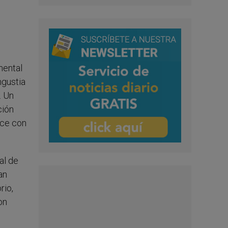
mental
ngustia
. Un
ción
ece con
al de
an
rio,
on