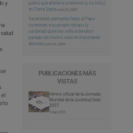
do y
judíos que afecta a cristianos (y no sólo)
en Tierra Santa
julio 25, 2026
Sacerdotes alemanes fieles al Papa
ha
contestan a su propio obispo (y
cardenal) quien les orilla a bendecir
 salud
parejas del mismo sexo en importante
diócesis
julio 25, 2026
as
 se
PUBLICACIONES MÁS
VISTAS
s
Himno oficial de la Jornada
 el
Mundial de la Juventud Seúl
orto
2027
3 Ago 2026