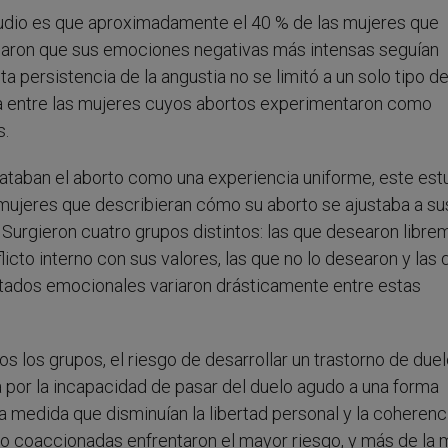
udio es que aproximadamente el 40 % de las mujeres que
aron que sus emociones negativas más intensas seguían
 persistencia de la angustia no se limitó a un solo tipo d
a entre las mujeres cuyos abortos experimentaron como
s.
rataban el aborto como una experiencia uniforme, este est
mujeres que describieran cómo su aborto se ajustaba a su
Surgieron cuatro grupos distintos: las que desearon libre
licto interno con sus valores, las que no lo desearon y las
ultados emocionales variaron drásticamente entre estas
s los grupos, el riesgo de desarrollar un trastorno de due
 por la incapacidad de pasar del duelo agudo a una forma
medida que disminuían la libertad personal y la coherenc
 o coaccionadas enfrentaron el mayor riesgo, y más de la 