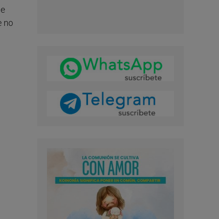
ue
e no