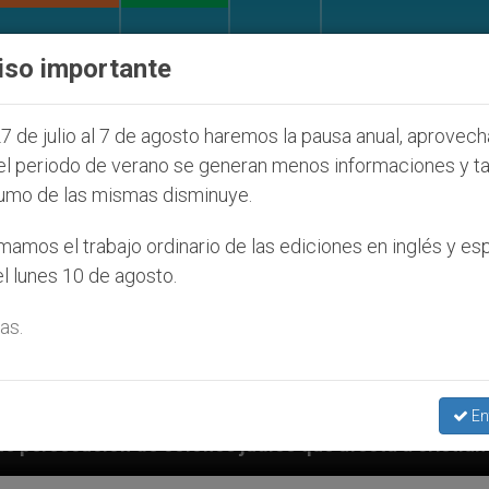
IGLESIA Y MUNDO
DOCUMENTOS
DONATIVOS
iso importante
7 de julio al 7 de agosto haremos la pausa anual, aprovec
el periodo de verano se generan menos informaciones y t
umo de las mismas disminuye.
amos el trabajo ordinario de las ediciones en inglés y es
l lunes 10 de agosto.
as.
En
díos que afecta a cristianos (y no sólo) en Tierra Sa