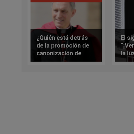
¿Quién está detrás
El si
de la promoción de
“¡Ve
canonización de
la lu
Benedicto XVI y de
Juan
que sea declarado
expl
doctor de la Iglesia?
León