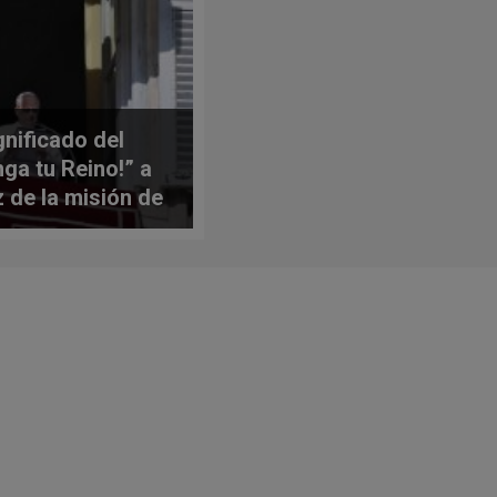
gnificado del
nga tu Reino!” a
z de la misión de
 Bautista,
icado por el Papa
 XIV