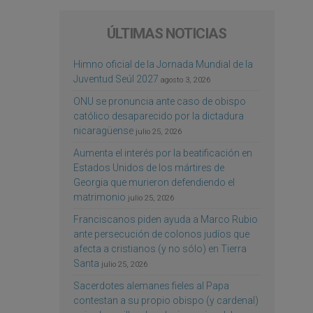
ÚLTIMAS NOTICIAS
Himno oficial de la Jornada Mundial de la
Juventud Seúl 2027
agosto 3, 2026
ONU se pronuncia ante caso de obispo
católico desaparecido por la dictadura
nicaragüense
julio 25, 2026
Aumenta el interés por la beatificación en
Estados Unidos de los mártires de
Georgia que murieron defendiendo el
matrimonio
julio 25, 2026
Franciscanos piden ayuda a Marco Rubio
ante persecución de colonos judíos que
afecta a cristianos (y no sólo) en Tierra
Santa
julio 25, 2026
Sacerdotes alemanes fieles al Papa
contestan a su propio obispo (y cardenal)