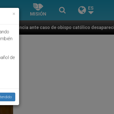
ES
×
MISIÓN
aso de obispo católico desaparecido por la dictadura
hando
ambién
pañol de
tendido