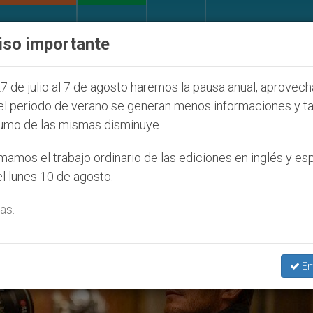
IGLESIA Y MUNDO
DOCUMENTOS
DONATIVOS
iso importante
la Juventud Seúl 2027
ONU se pronuncia ante c
7 de julio al 7 de agosto haremos la pausa anual, aprovec
el periodo de verano se generan menos informaciones y t
umo de las mismas disminuye.
25
amos el trabajo ordinario de las ediciones en inglés y es
l lunes 10 de agosto.
as.
En