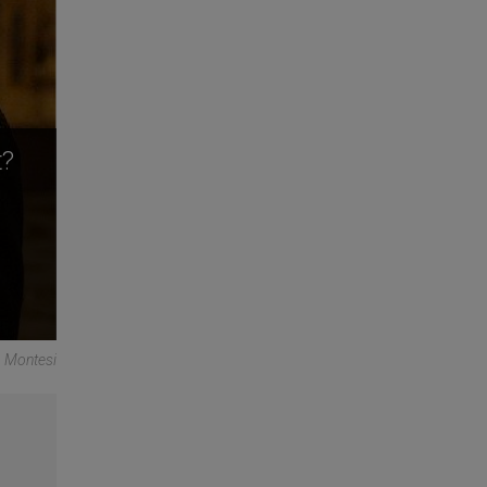
t?
o Montesi