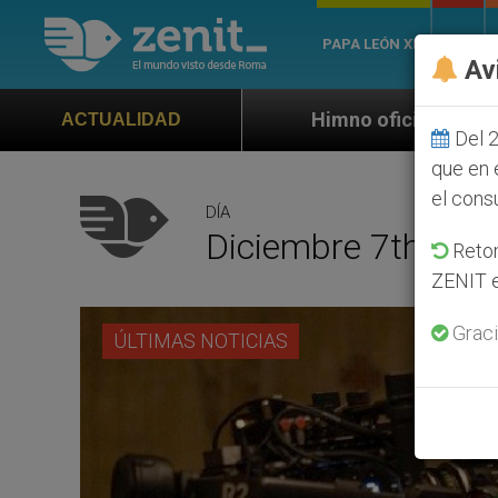
PAPA LEÓN XIV
ROMA
Av
Himno oficial de la Jornada Mundial de 
ACTUALIDAD
Del 2
que en 
el cons
DÍA
Diciembre 7th, 20
Retom
ZENIT e
Graci
ÚLTIMAS NOTICIAS