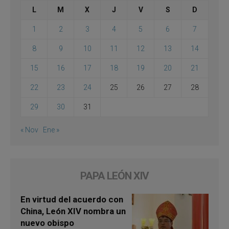
L
M
X
J
V
S
D
1
2
3
4
5
6
7
8
9
10
11
12
13
14
15
16
17
18
19
20
21
22
23
24
25
26
27
28
29
30
31
« Nov
Ene »
PAPA LEÓN XIV
En virtud del acuerdo con
China, León XIV nombra un
nuevo obispo