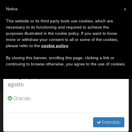
ES
Notice
×
x
Aviso importante
This website or its third party tools use cookies, which are
necessary to its functioning and required to achieve the
Del 27 de julio al 7 de agosto haremos la pausa
DÍA
purposes illustrated in the cookie policy. If you want to know
anual, aprovechando que en el periodo de verano
Diciembre 9th, 2025
more or withdraw your consent to all or some of the cookies,
please refer to the
cookie policy
.
se generan menos informaciones y también el
consumo de las mismas disminuye.
By closing this banner, scrolling this page, clicking a link or
continuing to browse otherwise, you agree to the use of cookies.
ÚLTIMAS NOTICIAS
Retomamos el trabajo ordinario de las ediciones
en inglés y español de ZENIT el lunes 10 de
¿En defensa de Virgen María? Asociación Mariana
agosto.
Internacional contra documento de cardenal Fernández y
Dicasterio para Doctrina de la Fe
Gracias.
DEC 09, 2025 21:16
JORGE ENRIQUE MÚJICA
Entendido