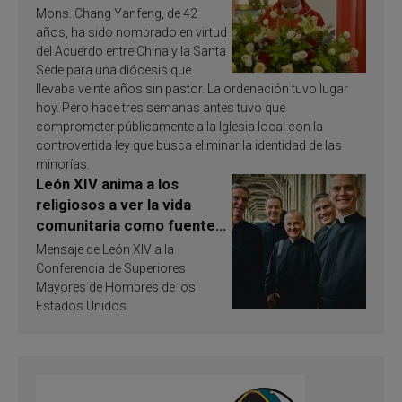
Mons. Chang Yanfeng, de 42
años, ha sido nombrado en virtud
del Acuerdo entre China y la Santa
Sede para una diócesis que
llevaba veinte años sin pastor. La ordenación tuvo lugar
hoy. Pero hace tres semanas antes tuvo que
comprometer públicamente a la Iglesia local con la
controvertida ley que busca eliminar la identidad de las
minorías.
León XIV anima a los
religiosos a ver la vida
comunitaria como fuente
de inspiración y
Mensaje de León XIV a la
santificación
Conferencia de Superiores
Mayores de Hombres de los
Estados Unidos