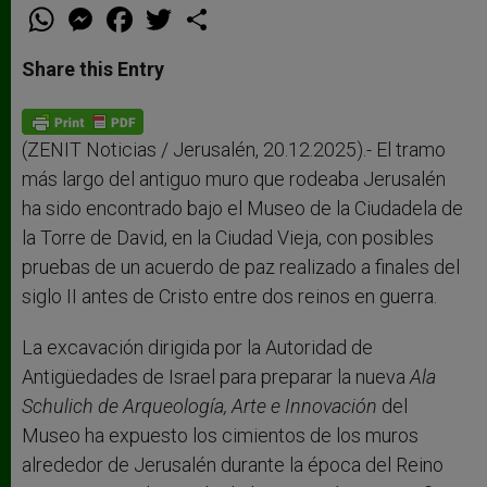
W
M
F
T
S
h
e
a
w
h
a
s
c
i
a
t
s
e
t
r
Share this Entry
s
e
b
t
e
A
n
o
e
p
g
o
r
p
e
k
r
(ZENIT Noticias / Jerusalén, 20.12.2025).- El tramo
más largo del antiguo muro que rodeaba Jerusalén
ha sido encontrado bajo el Museo de la Ciudadela de
la Torre de David, en la Ciudad Vieja, con posibles
pruebas de un acuerdo de paz realizado a finales del
siglo II antes de Cristo entre dos reinos en guerra.
La excavación dirigida por la Autoridad de
Antigüedades de Israel para preparar la nueva
Ala
Schulich de Arqueología, Arte e Innovación
del
Museo ha expuesto los cimientos de los muros
alrededor de Jerusalén durante la época del Reino