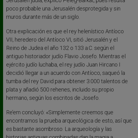
Jerusalén judía, explicó Peleg-Barkat, pues resulta
poco probable una Jerusalén desprotegida y sin
muros durante más de un siglo.
Otra explicación es que el rey helenístico Antíoco
VII, heredero del Antíoco VI, sitió Jerusalén y el
Reino de Judea el año 132 o 133 a.C. según el
antiguo historiador judío Flavio Josefo. Mientras el
ejército judío luchaba, el rey judío Juan Hircano I
decidió llegar a un acuerdo con Antíoco, saqueó la
tumba del rey David para obtener 3.000 talentos de
plata y añadió 500 rehenes, incluido su propio
hermano, según los escritos de Josefo.
Re’em concluyó: «Simplemente creemos que
encontramos la prueba arqueológica de esto, así que
es bastante asombroso. La arqueología y las
historias antiguas combinadas dan la magia a