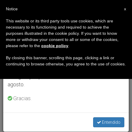
ES
Notice
×
x
Aviso importante
This website or its third party tools use cookies, which are
necessary to its functioning and required to achieve the
Del 27 de julio al 7 de agosto haremos la pausa
purposes illustrated in the cookie policy. If you want to know
anual, aprovechando que en el periodo de verano
more or withdraw your consent to all or some of the cookies,
please refer to the
cookie policy
.
se generan menos informaciones y también el
consumo de las mismas disminuye.
By closing this banner, scrolling this page, clicking a link or
continuing to browse otherwise, you agree to the use of cookies.
Retomamos el trabajo ordinario de las ediciones
en inglés y español de ZENIT el lunes 10 de
agosto.
Gracias.
Entendido