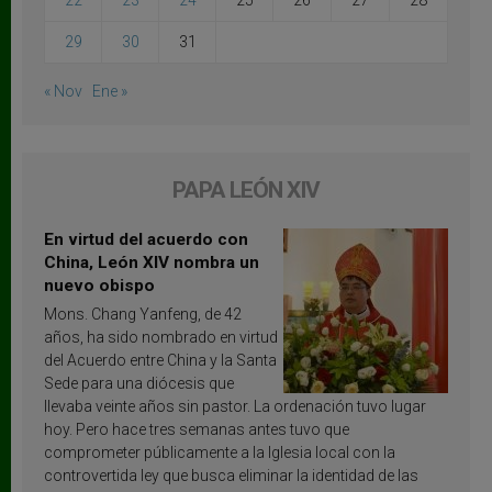
22
23
24
25
26
27
28
29
30
31
« Nov
Ene »
PAPA LEÓN XIV
En virtud del acuerdo con
China, León XIV nombra un
nuevo obispo
Mons. Chang Yanfeng, de 42
años, ha sido nombrado en virtud
del Acuerdo entre China y la Santa
Sede para una diócesis que
llevaba veinte años sin pastor. La ordenación tuvo lugar
hoy. Pero hace tres semanas antes tuvo que
comprometer públicamente a la Iglesia local con la
controvertida ley que busca eliminar la identidad de las