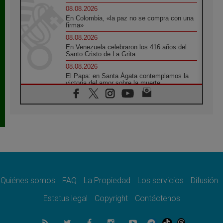
08.08.2026
En Colombia, «la paz no se compra con una
firma»
08.08.2026
En Venezuela celebraron los 416 años del
Santo Cristo de La Grita
08.08.2026
El Papa: en Santa Ágata contemplamos la
victoria del amor sobre la muerte
08.08.2026
León XIV visitará el Santuario de la Madre
del Buen Consejo de Genazzano
07.08.2026
Filipinas: el Vicariato Apostólico de Calapán
se convierte en diócesis
07.08.2026
Honduras: Los desplazados invisibles de una
crisis olvidada
Quiénes somos
FAQ
La Propiedad
Los servicios
Difusión
07.08.2026
Bokalic: "En Argentina el Papa León señalará
Estatus legal
Copyright
Contáctenos
el compromiso del cristiano"
07.08.2026
La matanza de niños en Gaza no cesa: 300