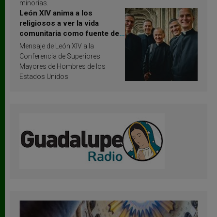
minorías.
León XIV anima a los
religiosos a ver la vida
comunitaria como fuente de
inspiración y santificación
Mensaje de León XIV a la
Conferencia de Superiores
Mayores de Hombres de los
Estados Unidos