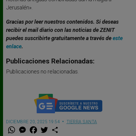
Jerusalén».
Gracias por leer nuestros contenidos. Si deseas
recibir el mail diario con las noticias de ZENIT
puedes suscribirte gratuitamente a través de
este
enlace
.
Publicaciones Relacionadas:
Publicaciones no relacionadas.
DICIEMBRE 20, 2025 19:54
TIERRA SANTA
W
M
F
T
S
h
e
a
w
h