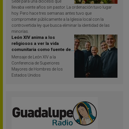
Sede para una diócesis que
llevaba veinte años sin pastor. La ordenación tuvo lugar
hoy. Pero hace tres semanas antes tuvo que
comprometer públicamente a la Iglesia local con la
controvertida ley que busca eliminar la identidad de las
minorías.
León XIV anima a los
religiosos a ver la vida
comunitaria como fuente de
inspiración y santificación
Mensaje de León XIV a la
Conferencia de Superiores
Mayores de Hombres de los
Estados Unidos