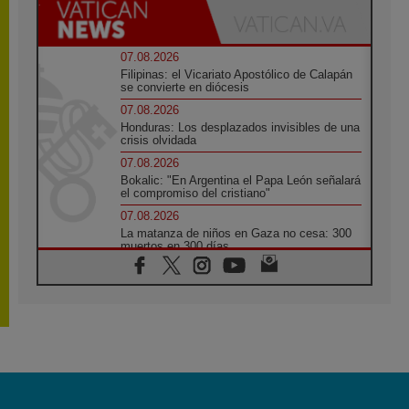
07.08.2026
Filipinas: el Vicariato Apostólico de Calapán
se convierte en diócesis
07.08.2026
Honduras: Los desplazados invisibles de una
crisis olvidada
07.08.2026
Bokalic: "En Argentina el Papa León señalará
el compromiso del cristiano"
07.08.2026
La matanza de niños en Gaza no cesa: 300
muertos en 300 días
07.08.2026
Tagle: La guerra desfigura el mundo, solo la
revelación de Dios lo transfigura
07.08.2026
Presentada la Trienal de Arte de las
Universidades Católicas: «Exercises in
Empathy»
07.08.2026
Fortunatus Nwachukwu: la comunicación