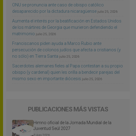
ONU se pronuncia ante caso de obispo católico
desaparecido por la dictadura nicaragüense
julio 25, 2026
Aumenta el interés por la beatificación en Estados Unidos
de los mártires de Georgia que murieron defendiendo el
matrimonio
julio 25, 2026
Franciscanos piden ayuda a Marco Rubio ante
persecución de colonos judíos que afecta a cristianos (y
no sólo) en Tierra Santa
julio 25, 2026
Sacerdotes alemanes fieles al Papa contestan a su propio
obispo (y cardenal) quien les orilla a bendecir parejas del
mismo sexo en importante diócesis
julio 25, 2026
PUBLICACIONES MÁS VISTAS
Himno oficial de la Jornada Mundial de la
Juventud Seúl 2027
3 Ago 2026