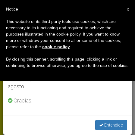
ES
Notice
×
x
Aviso importante
This website or its third party tools use cookies, which are
necessary to its functioning and required to achieve the
Del 27 de julio al 7 de agosto haremos la pausa
PAPA LEÓN XIV
purposes illustrated in the cookie policy. If you want to know
anual, aprovechando que en el periodo de verano
more or withdraw your consent to all or some of the cookies,
please refer to the
cookie policy
.
se generan menos informaciones y también el
consumo de las mismas disminuye.
By closing this banner, scrolling this page, clicking a link or
continuing to browse otherwise, you agree to the use of cookies.
Retomamos el trabajo ordinario de las ediciones
en inglés y español de ZENIT el lunes 10 de
agosto.
Gracias.
Prólogo Del Papa A La Nueva Edición De «La Práctica De La
Presencia De Dios» Foto: AICA
Este es el prólogo de León XIV al
Entendido
libro que más ha influido en su