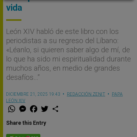
vida
León XIV habló de este libro con los
periodistas a su regreso del Líbano:
«Léanlo, si quieren saber algo de mí, de
lo que ha sido mi espiritualidad durante
muchos años, en medio de grandes
desafíos…”
DICIEMBRE 21, 2025 19:43
REDACCIÓN ZENIT
PAPA
LEÓN XIV
W
M
F
T
S
h
e
a
w
h
a
s
c
i
a
t
s
e
t
r
Share this Entry
s
e
b
t
e
A
n
o
e
p
g
o
r