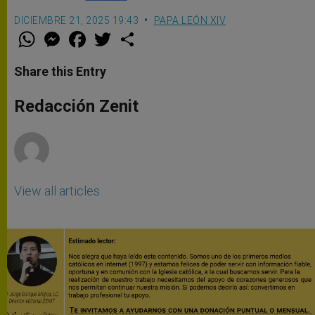
DICIEMBRE 21, 2025 19:43
PAPA LEÓN XIV
W
M
F
T
S
h
e
a
w
h
a
s
c
i
a
t
s
e
t
r
Share this Entry
s
e
b
t
e
A
n
o
e
p
g
o
r
Redacción Zenit
p
e
k
r
View all articles