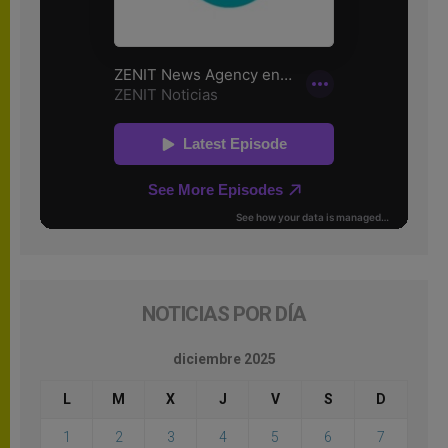
NOTICIAS POR DÍA
diciembre 2025
L
M
X
J
V
S
D
1
2
3
4
5
6
7