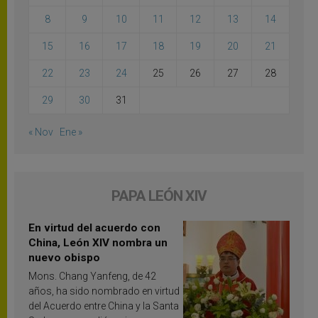
8
9
10
11
12
13
14
15
16
17
18
19
20
21
22
23
24
25
26
27
28
29
30
31
« Nov
Ene »
PAPA LEÓN XIV
En virtud del acuerdo con
China, León XIV nombra un
nuevo obispo
Mons. Chang Yanfeng, de 42
años, ha sido nombrado en virtud
del Acuerdo entre China y la Santa