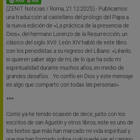
p
e
k
r
(ZENIT Noticias / Roma, 21.12.2025).- Publicamos
una traducción al castellano del prólogo del Papa a
la nueva edición de «La práctica de la presencia de
Dios», del hermano Lorenzo de la Resurrección, un
clásico del siglo XVII. León XIV habló de este libro
con los periodistas a su regreso del Líbano: «Léanlo,
si quieren saber algo de mí, de lo que ha sido mi
espiritualidad durante muchos años, en medio de
grandes desafíos… Yo confío en Dios y este mensaje
es algo que comparto con todas las personas».
***
Como ya he tenido ocasión de decir, junto con los
escritos de san Agustín y otros libros, este es uno de
los textos que más han marcado mi vida espiritual y
que me han formado sobre cuál puede ser el camino