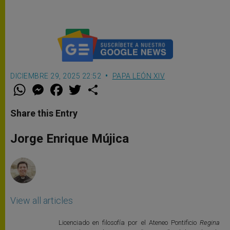
cristianismo
DICIEMBRE 29, 2025 22:52
PAPA LEÓN XIV
W
M
F
T
S
h
e
a
w
h
a
s
c
i
a
t
s
e
t
r
Share this Entry
s
e
b
t
e
A
n
o
e
p
g
o
r
Jorge Enrique Mújica
p
e
k
r
View all articles
Licenciado en filosofía por el Ateneo Pontificio
Regina