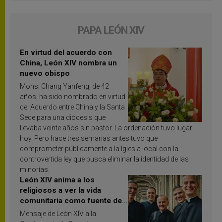
PAPA LEÓN XIV
En virtud del acuerdo con
China, León XIV nombra un
nuevo obispo
Mons. Chang Yanfeng, de 42
años, ha sido nombrado en virtud
del Acuerdo entre China y la Santa
Sede para una diócesis que
llevaba veinte años sin pastor. La ordenación tuvo lugar
hoy. Pero hace tres semanas antes tuvo que
comprometer públicamente a la Iglesia local con la
controvertida ley que busca eliminar la identidad de las
minorías.
León XIV anima a los
religiosos a ver la vida
comunitaria como fuente de
inspiración y santificación
Mensaje de León XIV a la