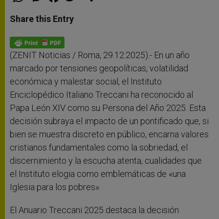
h
e
a
w
h
a
s
c
i
a
t
s
e
t
r
Share this Entry
s
e
b
t
e
A
n
o
e
p
g
o
r
p
e
k
r
(ZENIT Noticias / Roma, 29.12.2025).- En un año
marcado por tensiones geopolíticas, volatilidad
económica y malestar social, el Instituto
Enciclopédico Italiano Treccani ha reconocido al
Papa León XIV como su Persona del Año 2025. Esta
decisión subraya el impacto de un pontificado que, si
bien se muestra discreto en público, encarna valores
cristianos fundamentales como la sobriedad, el
discernimiento y la escucha atenta, cualidades que
el Instituto elogia como emblemáticas de «una
Iglesia para los pobres».
El Anuario Treccani 2025 destaca la decisión