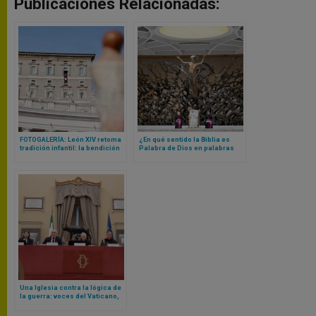
Publicaciones Relacionadas:
FOTOGALERÍA: León XIV retoma
¿En qué sentido la Biblia es
tradición infantil: la bendición
Palabra de Dios en palabras
masiva de “niños Jesús” en
humanas? Papa León XIV
Vaticano
responde
Una Iglesia contra la lógica de
la guerra: voces del Vaticano,
realidades de Oriente Medio y
el riesgo de la desaparición del