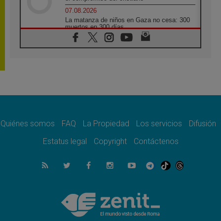
07.08.2026
La matanza de niños en Gaza no cesa: 300
muertos en 300 días
07.08.2026
Tagle: La guerra desfigura el mundo, solo la
revelación de Dios lo transfigura
07.08.2026
Presentada la Trienal de Arte de las
Universidades Católicas: «Exercises in
Empathy»
07.08.2026
Fortunatus Nwachukwu: la comunicación
como misión al servicio del Evangelio
Quiénes somos
FAQ
La Propiedad
Los servicios
Difusión
07.08.2026
Estatus legal
Copyright
Contáctenos
SIGNIS 2026, dar voz a las religiosas en el
espacio público
07.08.2026
Lanzan un proyecto de empoderamiento
digital para mujeres líderes en África
07.08.2026
Programa oficial del Viaje Apostólico del
Papa León XIV a Francia