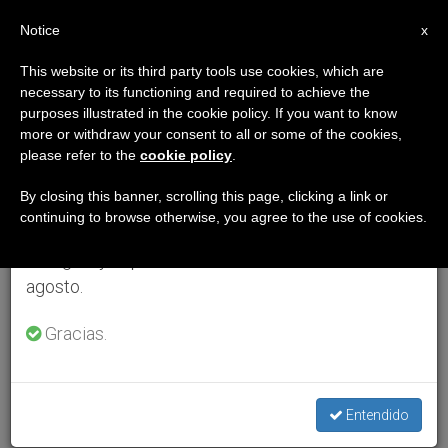
ES
Notice
×
x
Aviso importante
This website or its third party tools use cookies, which are
necessary to its functioning and required to achieve the
Del 27 de julio al 7 de agosto haremos la pausa
purposes illustrated in the cookie policy. If you want to know
anual, aprovechando que en el periodo de verano
more or withdraw your consent to all or some of the cookies,
please refer to the
cookie policy
.
se generan menos informaciones y también el
consumo de las mismas disminuye.
By closing this banner, scrolling this page, clicking a link or
continuing to browse otherwise, you agree to the use of cookies.
Retomamos el trabajo ordinario de las ediciones
en inglés y español de ZENIT el lunes 10 de
agosto.
Gracias.
Entendido