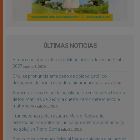
ÚLTIMAS NOTICIAS
Himno oficial de la Jornada Mundial de la Juventud Seúl
2027
agosto 3, 2026
ONU se pronuncia ante caso de obispo católico
desaparecido por la dictadura nicaragüense
julio 25, 2026
Aumenta el interés por la beatificación en Estados Unidos
de los mártires de Georgia que murieron defendiendo el
matrimonio
julio 25, 2026
Franciscanos piden ayuda a Marco Rubio ante
persecución de colonos judíos que afecta a cristianos (y
no sólo) en Tierra Santa
julio 25, 2026
Sacerdotes alemanes fieles al Papa contestan a su propio