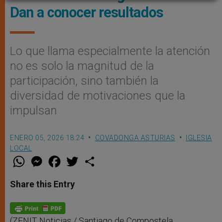
Dan a conocer resultados
Lo que llama especialmente la atención
no es solo la magnitud de la
participación, sino también la
diversidad de motivaciones que la
impulsan
ENERO 05, 2026 18:24
COVADONGA ASTURIAS
IGLESIA
LOCAL
W
M
F
T
S
h
e
a
w
h
a
s
c
i
a
t
s
e
t
r
Share this Entry
s
e
b
t
e
A
n
o
e
p
g
o
r
p
e
k
r
(ZENIT Noticias / Santiago de Compostela,