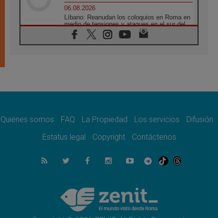
06.08.2026
Líbano: Reanudan los coloquios en Roma en
medio de tensiones y ataques en el sur del
país
06.08.2026
Hiroshima y Nagasaki, 81 años después.
Comienzan "Diez Días Oración por la Paz"
06.08.2026
Pizzaballa en Asís: los cristianos quieren
paz
06.08.2026
Sturla: La visita de León XIV será una buena
noticia para todo el Uruguay
Quiénes somos
FAQ
La Propiedad
Los servicios
Difusión
06.08.2026
Estatus legal
Copyright
Contáctenos
León XIV: La revolución del Evangelio
derriba los muros que separan
06.08.2026
La Iglesia en Ceuta: caridad y esperanza
frente al drama migratorio
06.08.2026
La visita del Papa a Perú será un tiempo de
gracia reconciliación y esperanza