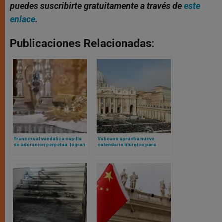
puedes suscribirte gratuitamente a través de
este
enlace
.
Publicaciones Relacionadas:
Transexual vandaliza capilla
Vaticano aprueba nuevo
de adoración perpetua: logran
calendario litúrgico para
rescatar la Eucaristía
Arabia con santoral propio