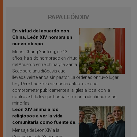
PAPA LEÓN XIV
En virtud del acuerdo con
China, León XIV nombra un
nuevo obispo
Mons. Chang Yanfeng, de 42
años, ha sido nombrado en virtud
del Acuerdo entre China y la Santa
Sede para una diócesis que
llevaba veinte años sin pastor. La ordenación tuvo lugar
hoy. Pero hace tres semanas antes tuvo que
comprometer públicamente a la Iglesia local con la
controvertida ley que busca eliminar la identidad de las
minorías.
León XIV anima a los
religiosos a ver la vida
comunitaria como fuente de
inspiración y santificación
Mensaje de León XIV a la
Conferencia de Superiores