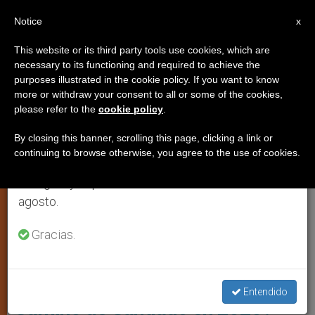
ES
Notice
×
x
Aviso importante
This website or its third party tools use cookies, which are
necessary to its functioning and required to achieve the
Del 27 de julio al 7 de agosto haremos la pausa
IGLESIA LOCAL
purposes illustrated in the cookie policy. If you want to know
anual, aprovechando que en el periodo de verano
more or withdraw your consent to all or some of the cookies,
please refer to the
cookie policy
.
se generan menos informaciones y también el
consumo de las mismas disminuye.
By closing this banner, scrolling this page, clicking a link or
continuing to browse otherwise, you agree to the use of cookies.
Retomamos el trabajo ordinario de las ediciones
en inglés y español de ZENIT el lunes 10 de
agosto.
Gracias.
Grupo De Peregrinos Asiáticos En El Praza Do Obradoiro Tras
Completar El Camino De Santiago Foto: Antonio Hernández
¿Cuántos peregrinos hicieron el
Entendido
Camino de Santiago en 2025?