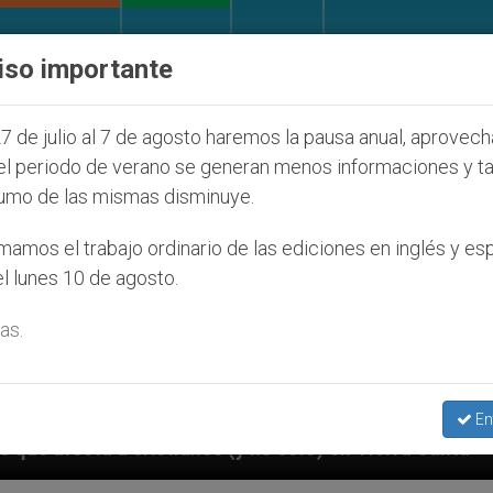
IGLESIA Y MUNDO
DOCUMENTOS
DONATIVOS
iso importante
7 de julio al 7 de agosto haremos la pausa anual, aprovec
el periodo de verano se generan menos informaciones y t
umo de las mismas disminuye.
amos el trabajo ordinario de las ediciones en inglés y es
l lunes 10 de agosto.
as.
En
 no sólo) en Tierra Santa
Sacerdotes alemanes 