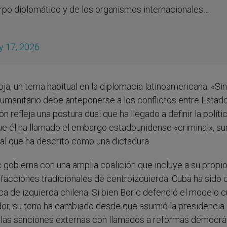
rpo diplomático y de los organismos internacionales…
y 17, 2026
oja, un tema habitual en la diplomacia latinoamericana. «Sin
 humanitario debe anteponerse a los conflictos entre Estad
n refleja una postura dual que ha llegado a definir la políti
que él ha llamado el embargo estadounidense «criminal», 
, al que ha descrito como una dictadura.
ic gobierna con una amplia coalición que incluye a su propi
y facciones tradicionales de centroizquierda. Cuba ha sido 
ca de izquierda chilena. Si bien Boric defendió el modelo 
ador, su tono ha cambiado desde que asumió la presidencia
las sanciones externas con llamados a reformas democrá