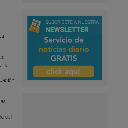
ca
que
r la
tuación
las
lá del