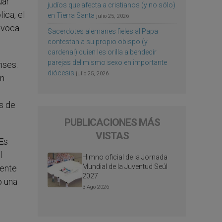
uar
judíos que afecta a cristianos (y no sólo)
ica, el
en Tierra Santa
julio 25, 2026
invoca
Sacerdotes alemanes fieles al Papa
contestan a su propio obispo (y
cardenal) quien les orilla a bendecir
parejas del mismo sexo en importante
nses.
diócesis
julio 25, 2026
an
es de
PUBLICACIONES MÁS
VISTAS
 Es
l
Himno oficial de la Jornada
Mundial de la Juventud Seúl
dente
2027
o una
3 Ago 2026