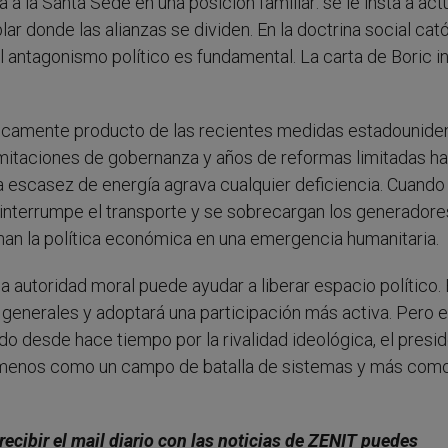
a a la Santa Sede en una posición familiar: se le insta a act
r donde las alianzas se dividen. En la doctrina social catól
l antagonismo político es fundamental. La carta de Boric 
 únicamente producto de las recientes medidas estadounide
imitaciones de gobernanza y años de reformas limitadas h
. La escasez de energía agrava cualquier deficiencia. Cuando
se interrumpe el transporte y se sobrecargan los generador
man la política económica en una emergencia humanitaria.
la autoridad moral puede ayudar a liberar espacio político.
 generales y adoptará una participación más activa. Pero e
do desde hace tiempo por la rivalidad ideológica, el presi
ba menos como un campo de batalla de sistemas y más com
recibir el mail diario con las noticias de ZENIT puedes