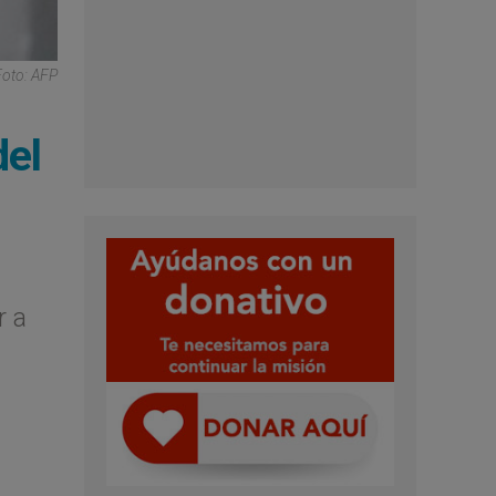
Foto: AFP
del
r a