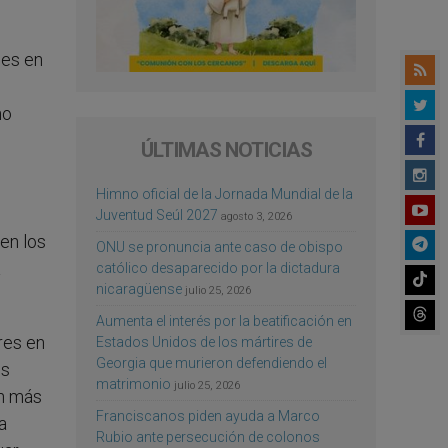
ces en
no
ÚLTIMAS NOTICIAS
Himno oficial de la Jornada Mundial de la
Juventud Seúl 2027
agosto 3, 2026
en los
ONU se pronuncia ante caso de obispo
a
católico desaparecido por la dictadura
nicaragüense
julio 25, 2026
Aumenta el interés por la beatificación en
ares en
Estados Unidos de los mártires de
Georgia que murieron defendiendo el
es
matrimonio
julio 25, 2026
ón más
Franciscanos piden ayuda a Marco
a
Rubio ante persecución de colonos