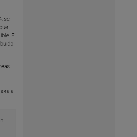
, se
 que
ble. El
ibuido
reas
hora a
ón