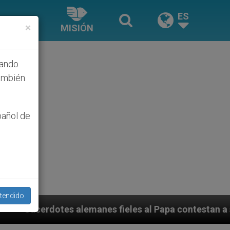
ES
×
MISIÓN
hando
ambién
pañol de
tendido
fieles al Papa contestan a su propio obispo (y cardena