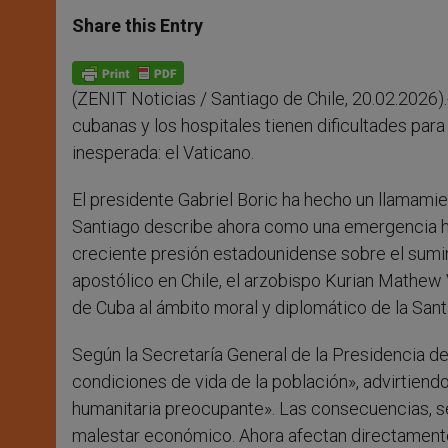
a
s
c
i
a
t
s
e
t
r
Share this Entry
s
e
b
t
e
A
n
o
e
p
g
o
r
p
e
k
(ZENIT Noticias / Santiago de Chile, 20.02.2026)
r
cubanas y los hospitales tienen dificultades para
inesperada: el Vaticano.
El presidente Gabriel Boric ha hecho un llamami
Santiago describe ahora como una emergencia hum
creciente presión estadounidense sobre el suminis
apostólico en Chile, el arzobispo Kurian Mathew V
de Cuba al ámbito moral y diplomático de la San
Según la Secretaría General de la Presidencia de
condiciones de vida de la población», advirtiend
humanitaria preocupante». Las consecuencias, se
malestar económico. Ahora afectan directamente l