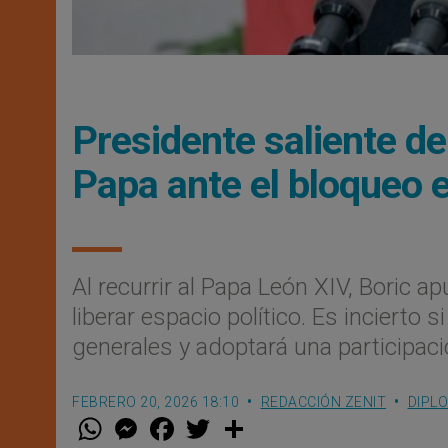
Presidente saliente de 
Papa ante el bloqueo
Al recurrir al Papa León XIV, Boric 
liberar espacio político. Es incierto
generales y adoptará una participac
FEBRERO 20, 2026 18:10
REDACCIÓN ZENIT
DIPL
W
M
F
T
S
h
e
a
w
h