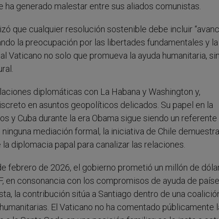
e ha generado malestar entre sus aliados comunistas.
izó que cualquier resolución sostenible debe incluir “avan
do la preocupación por las libertades fundamentales y la
e al Vaticano no solo que promueva la ayuda humanitaria, si
ral.
elaciones diplomáticas con La Habana y Washington y,
screto en asuntos geopolíticos delicados. Su papel en la
dos y Cuba durante la era Obama sigue siendo un referente 
 ninguna mediación formal, la iniciativa de Chile demuestr
 la diplomacia papal para canalizar las relaciones.
s de febrero de 2026, el gobierno prometió un millón de dól
EF, en consonancia con los compromisos de ayuda de país
, la contribución sitúa a Santiago dentro de una coalici
humanitarias. El Vaticano no ha comentado públicamente l