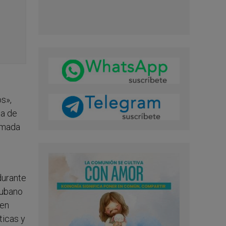
os»,
ca de
sumada
o
durante
cubano
 en
ticas y