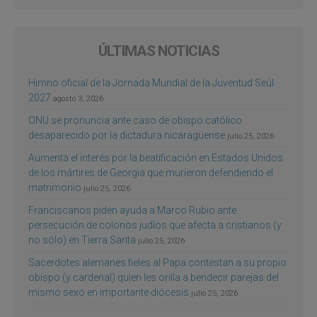
ÚLTIMAS NOTICIAS
Himno oficial de la Jornada Mundial de la Juventud Seúl
2027
agosto 3, 2026
ONU se pronuncia ante caso de obispo católico
desaparecido por la dictadura nicaragüense
julio 25, 2026
Aumenta el interés por la beatificación en Estados Unidos
de los mártires de Georgia que murieron defendiendo el
matrimonio
julio 25, 2026
Franciscanos piden ayuda a Marco Rubio ante
persecución de colonos judíos que afecta a cristianos (y
no sólo) en Tierra Santa
julio 25, 2026
Sacerdotes alemanes fieles al Papa contestan a su propio
obispo (y cardenal) quien les orilla a bendecir parejas del
mismo sexo en importante diócesis
julio 25, 2026