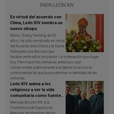
PAPA LEÓN XIV
En virtud del acuerdo con
China, León XIV nombra un
nuevo obispo
Mons. Chang Yanfeng, de 42
años, ha sido nombrado en virtud
del Acuerdo entre China y la Santa
Sede para una diócesis que
llevaba veinte años sin pastor. La ordenación tuvo lugar
hoy. Pero hace tres semanas antes tuvo que
comprometer públicamente a la Iglesia local con la
controvertida ley que busca eliminar la identidad de las
minorías.
León XIV anima a los
religiosos a ver la vida
comunitaria como fuente
de inspiración y
Mensaje de León XIV a la
santificación
Conferencia de Superiores
Mayores de Hombres de los