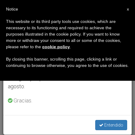
ES
Notice
×
x
Aviso importante
This website or its third party tools use cookies, which are
necessary to its functioning and required to achieve the
Del 27 de julio al 7 de agosto haremos la pausa
purposes illustrated in the cookie policy. If you want to know
anual, aprovechando que en el periodo de verano
more or withdraw your consent to all or some of the cookies,
please refer to the
cookie policy
.
se generan menos informaciones y también el
consumo de las mismas disminuye.
By closing this banner, scrolling this page, clicking a link or
continuing to browse otherwise, you agree to the use of cookies.
Retomamos el trabajo ordinario de las ediciones
en inglés y español de ZENIT el lunes 10 de
agosto.
Gracias.
Entendido