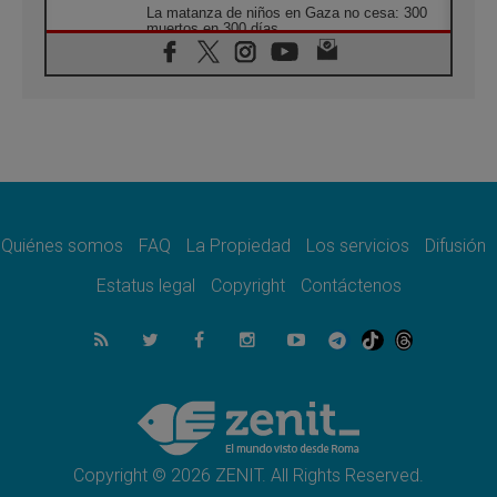
La matanza de niños en Gaza no cesa: 300
muertos en 300 días
07.08.2026
Tagle: La guerra desfigura el mundo, solo la
revelación de Dios lo transfigura
07.08.2026
Presentada la Trienal de Arte de las
Universidades Católicas: «Exercises in
Empathy»
07.08.2026
Fortunatus Nwachukwu: la comunicación
como misión al servicio del Evangelio
Quiénes somos
FAQ
La Propiedad
Los servicios
Difusión
07.08.2026
Estatus legal
Copyright
Contáctenos
SIGNIS 2026, dar voz a las religiosas en el
espacio público
07.08.2026
Lanzan un proyecto de empoderamiento
digital para mujeres líderes en África
07.08.2026
Programa oficial del Viaje Apostólico del
Papa León XIV a Francia
Copyright © 2026 ZENIT. All Rights Reserved.