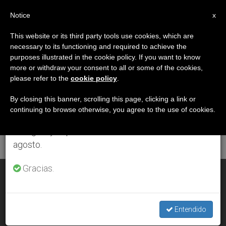
ES
Notice
×
x
Aviso importante
This website or its third party tools use cookies, which are
necessary to its functioning and required to achieve the
Del 27 de julio al 7 de agosto haremos la pausa
ETIQUETA
purposes illustrated in the cookie policy. If you want to know
anual, aprovechando que en el periodo de verano
Posts Tagged
more or withdraw your consent to all or some of the cookies,
please refer to the
cookie policy
.
se generan menos informaciones y también el
‘consagrados’
consumo de las mismas disminuye.
By closing this banner, scrolling this page, clicking a link or
continuing to browse otherwise, you agree to the use of cookies.
Retomamos el trabajo ordinario de las ediciones
en inglés y español de ZENIT el lunes 10 de
ÚLTIMAS NOTICIAS
agosto.
Gracias.
Año de la Vida Consagrada: La renovación desde el Concilio
como soplo del Espíritu
Entendido
JAN 31, 2014 00:00