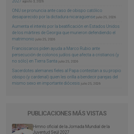
2027
agosto 3, 2026
ONU se pronuncia ante caso de obispo católico
desaparecido por la dictadura nicaragüense
julio 25, 2026
Aumenta el interés por la beatificación en Estados Unidos
de los mártires de Georgia que murieron defendiendo el
matrimonio
julio 25, 2026
Franciscanos piden ayuda a Marco Rubio ante
persecución de colonos judíos que afecta a cristianos (y
no sólo) en Tierra Santa
julio 25, 2026
Sacerdotes alemanes fieles al Papa contestan a su propio
obispo (y cardenal) quien les orilla a bendecir parejas del
mismo sexo en importante diócesis
julio 25, 2026
PUBLICACIONES MÁS VISTAS
Himno oficial de la Jornada Mundial de la
Juventud Seúl 2027