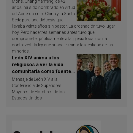
Mons. Chang Yanfeng, de 42
años, ha sido nombrado en virtud
del Acuerdo entre China y la Santa
Sede para una diócesis que
llevaba veinte años sin pastor. La ordenación tuvo lugar
hoy. Pero hace tres semanas antes tuvo que
comprometer públicamente a la Iglesia local con la
controvertida ley que busca eliminar la identidad de las
minorías.
León XIV anima a los
religiosos a ver la vida
comunitaria como fuente
de inspiración y
Mensaje de León XIV a la
santificación
Conferencia de Superiores
Mayores de Hombres de los
Estados Unidos