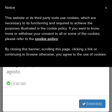
ES
Notice
×
x
Aviso importante
This website or its third party tools use cookies, which are
necessary to its functioning and required to achieve the
Del 27 de julio al 7 de agosto haremos la pausa
purposes illustrated in the cookie policy. If you want to know
anual, aprovechando que en el periodo de verano
more or withdraw your consent to all or some of the cookies,
please refer to the
cookie policy
.
se generan menos informaciones y también el
consumo de las mismas disminuye.
By closing this banner, scrolling this page, clicking a link or
continuing to browse otherwise, you agree to the use of cookies.
Retomamos el trabajo ordinario de las ediciones
en inglés y español de ZENIT el lunes 10 de
agosto.
Gracias.
Entendido