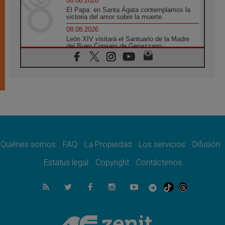
08.08.2026
El Papa: en Santa Ágata contemplamos la
victoria del amor sobre la muerte
08.08.2026
León XIV visitará el Santuario de la Madre
del Buen Consejo de Genazzano
07.08.2026
Filipinas: el Vicariato Apostólico de Calapán
se convierte en diócesis
07.08.2026
Honduras: Los desplazados invisibles de una
crisis olvidada
07.08.2026
Bokalic: "En Argentina el Papa León señalará
el compromiso del cristiano"
Quiénes somos
FAQ
La Propiedad
Los servicios
Difusión
07.08.2026
La matanza de niños en Gaza no cesa: 300
Estatus legal
Copyright
Contáctenos
muertos en 300 días
07.08.2026
Tagle: La guerra desfigura el mundo, solo la
revelación de Dios lo transfigura
07.08.2026
Presentada la Trienal de Arte de las
Universidades Católicas: «Exercises in