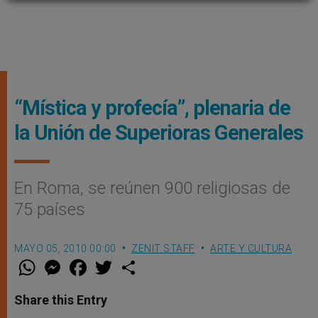
“Mística y profecía”, plenaria de
la Unión de Superioras Generales
En Roma, se reúnen 900 religiosas de
75 países
MAYO 05, 2010 00:00
ZENIT STAFF
ARTE Y CULTURA
W
M
F
T
S
h
e
a
w
h
a
s
c
i
a
t
s
e
t
r
Share this Entry
s
e
b
t
e