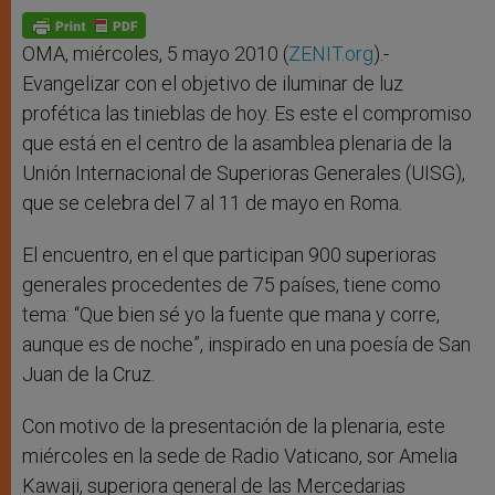
A
n
o
e
p
g
o
r
p
e
k
r
OMA, miércoles, 5 mayo 2010 (
ZENIT.org
).-
Evangelizar con el objetivo de iluminar de luz
profética las tinieblas de hoy. Es este el compromiso
que está en el centro de la asamblea plenaria de la
Unión Internacional de Superioras Generales (UISG),
que se celebra del 7 al 11 de mayo en Roma.
El encuentro, en el que participan 900 superioras
generales procedentes de 75 países, tiene como
tema: “Que bien sé yo la fuente que mana y corre,
aunque es de noche”, inspirado en una poesía de San
Juan de la Cruz.
Con motivo de la presentación de la plenaria, este
miércoles en la sede de Radio Vaticano, sor Amelia
Kawaji, superiora general de las Mercedarias