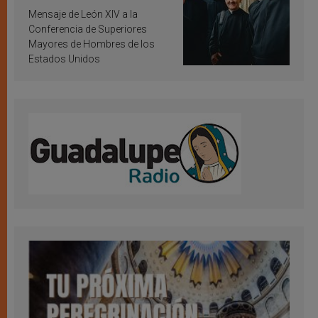
inspiración y santificación
Mensaje de León XIV a la
Conferencia de Superiores
Mayores de Hombres de los
Estados Unidos