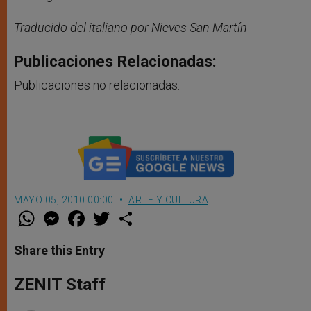
Traducido del italiano por Nieves San Martín
Publicaciones Relacionadas:
Publicaciones no relacionadas.
MAYO 05, 2010 00:00
ARTE Y CULTURA
W
M
F
T
S
h
e
a
w
h
a
s
c
i
a
t
s
e
t
r
Share this Entry
s
e
b
t
e
A
n
o
e
p
g
o
r
ZENIT Staff
p
e
k
r