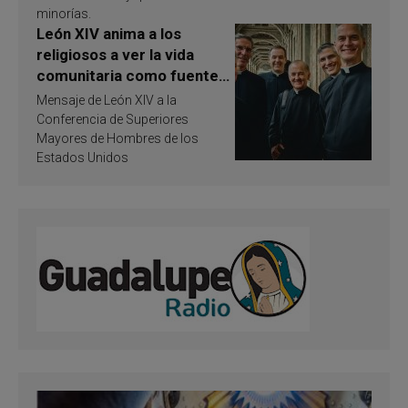
minorías.
León XIV anima a los
religiosos a ver la vida
comunitaria como fuente
de inspiración y
Mensaje de León XIV a la
santificación
Conferencia de Superiores
Mayores de Hombres de los
Estados Unidos