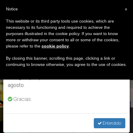
ES
Notice
×
x
Aviso importante
This website or its third party tools use cookies, which are
necessary to its functioning and required to achieve the
Del 27 de julio al 7 de agosto haremos la pausa
ETIQUETA
purposes illustrated in the cookie policy. If you want to know
anual, aprovechando que en el periodo de verano
Posts Tagged ‘del
more or withdraw your consent to all or some of the cookies,
please refer to the
cookie policy
.
se generan menos informaciones y también el
Videomensaje’
consumo de las mismas disminuye.
By closing this banner, scrolling this page, clicking a link or
continuing to browse otherwise, you agree to the use of cookies.
Retomamos el trabajo ordinario de las ediciones
en inglés y español de ZENIT el lunes 10 de
ÚLTIMAS NOTICIAS
agosto.
Gracias.
Texto completo del videomensaje del papa Francisco al
Jubileo Continental de la Misericordia
Entendido