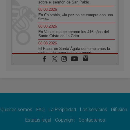
sobre el sermón de San Pablo
08.08.2026
En Colombia, «la paz no se compra con una
firma»
08.08.2026
En Venezuela celebraron los 416 años del
Santo Cristo de La Grita
08.08.2026
El Papa: en Santa Ágata contemplamos la
victoria del amor sobre la muerte
08.08.2026
León XIV visitará el Santuario de la Madre
del Buen Consejo de Genazzano
07.08.2026
Filipinas: el Vicariato Apostólico de Calapán
se convierte en diócesis
07.08.2026
Honduras: Los desplazados invisibles de una
crisis olvidada
Quiénes somos
FAQ
La Propiedad
Los servicios
Difusión
07.08.2026
Bokalic: "En Argentina el Papa León señalará
Estatus legal
Copyright
Contáctenos
el compromiso del cristiano"
07.08.2026