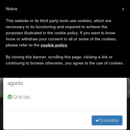
ES
Notice
×
x
Aviso importante
This website or its third party tools use cookies, which are
necessary to its functioning and required to achieve the
Del 27 de julio al 7 de agosto haremos la pausa
ETIQUETA
purposes illustrated in the cookie policy. If you want to know
anual, aprovechando que en el periodo de verano
Posts Tagged
more or withdraw your consent to all or some of the cookies,
please refer to the
cookie policy
.
se generan menos informaciones y también el
‘destruye’
consumo de las mismas disminuye.
By closing this banner, scrolling this page, clicking a link or
continuing to browse otherwise, you agree to the use of cookies.
Retomamos el trabajo ordinario de las ediciones
en inglés y español de ZENIT el lunes 10 de
ÚLTIMAS NOTICIAS
agosto.
Gracias.
Irak: el ISIS arrasa el monasterio cristiano más antiguo
Entendido
JAN 20, 2016 13:26