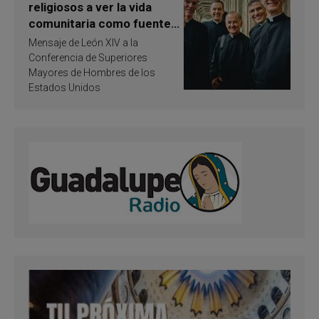
religiosos a ver la vida
comunitaria como fuente
de inspiración y
Mensaje de León XIV a la
santificación
Conferencia de Superiores
Mayores de Hombres de los
Estados Unidos