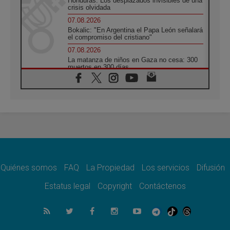
Honduras: Los desplazados invisibles de una
crisis olvidada
07.08.2026
Bokalic: "En Argentina el Papa León señalará
el compromiso del cristiano"
07.08.2026
La matanza de niños en Gaza no cesa: 300
muertos en 300 días
07.08.2026
Tagle: La guerra desfigura el mundo, solo la
revelación de Dios lo transfigura
07.08.2026
Presentada la Trienal de Arte de las
Universidades Católicas: «Exercises in
Empathy»
07.08.2026
Fortunatus Nwachukwu: la comunicación
como misión al servicio del Evangelio
Quiénes somos
FAQ
La Propiedad
Los servicios
Difusión
07.08.2026
Estatus legal
Copyright
Contáctenos
SIGNIS 2026, dar voz a las religiosas en el
espacio público
07.08.2026
Lanzan un proyecto de empoderamiento
digital para mujeres líderes en África