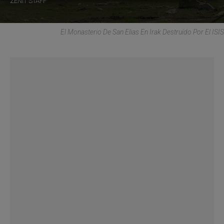
ZENIT STAFF
El Monasterio De San Elias En Irak Destruído Por El ISIS