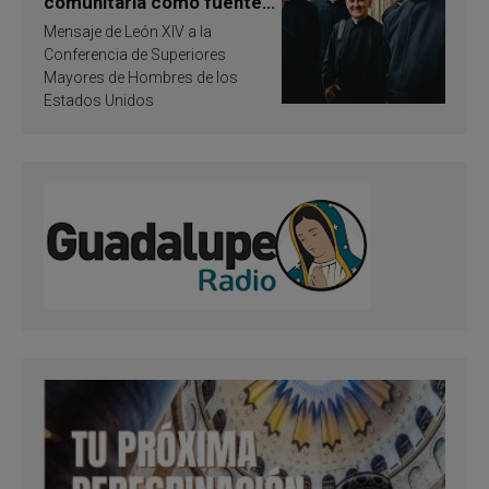
comunitaria como fuente
de inspiración y
Mensaje de León XIV a la
santificación
Conferencia de Superiores
Mayores de Hombres de los
Estados Unidos