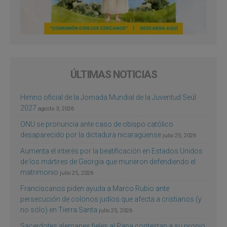
ÚLTIMAS NOTICIAS
Himno oficial de la Jornada Mundial de la Juventud Seúl
2027
agosto 3, 2026
ONU se pronuncia ante caso de obispo católico
desaparecido por la dictadura nicaragüense
julio 25, 2026
Aumenta el interés por la beatificación en Estados Unidos
de los mártires de Georgia que murieron defendiendo el
matrimonio
julio 25, 2026
Franciscanos piden ayuda a Marco Rubio ante
persecución de colonos judíos que afecta a cristianos (y
no sólo) en Tierra Santa
julio 25, 2026
Sacerdotes alemanes fieles al Papa contestan a su propio