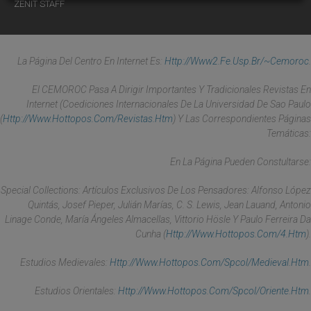
ZENIT STAFF
La Página Del Centro En Internet Es:
Http://www2.fe.usp.br/~cemoroc
.
El CEMOROC Pasa A Dirigir Importantes Y Tradicionales Revistas En
Internet (coediciones Internacionales De La Universidad De Sao Paulo
(
Http://www.hottopos.com/revistas.htm
) Y Las Correspondientes Páginas
Temáticas:
En La Página Pueden Constultarse:
Special Collections: Artículos Exclusivos De Los Pensadores: Alfonso López
Quintás, Josef Pieper, Julián Marías, C. S. Lewis, Jean Lauand, Antonio
Linage Conde, María Ángeles Almacellas, Vittorio Hösle Y Paulo Ferreira Da
Cunha (
Http://www.hottopos.com/4.htm
).
Estudios Medievales:
Http://www.hottopos.com/spcol/medieval.htm
.
Estudios Orientales:
Http://www.hottopos.com/spcol/oriente.htm
.