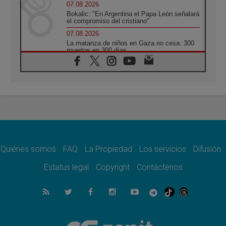
07.08.2026
Bokalic: "En Argentina el Papa León señalará
el compromiso del cristiano"
07.08.2026
La matanza de niños en Gaza no cesa: 300
muertos en 300 días
07.08.2026
Tagle: La guerra desfigura el mundo, solo la
revelación de Dios lo transfigura
07.08.2026
Presentada la Trienal de Arte de las
Universidades Católicas: «Exercises in
Empathy»
07.08.2026
Fortunatus Nwachukwu: la comunicación
como misión al servicio del Evangelio
Quiénes somos
FAQ
La Propiedad
Los servicios
Difusión
07.08.2026
Estatus legal
Copyright
Contáctenos
SIGNIS 2026, dar voz a las religiosas en el
espacio público
07.08.2026
Lanzan un proyecto de empoderamiento
digital para mujeres líderes en África
07.08.2026
Programa oficial del Viaje Apostólico del