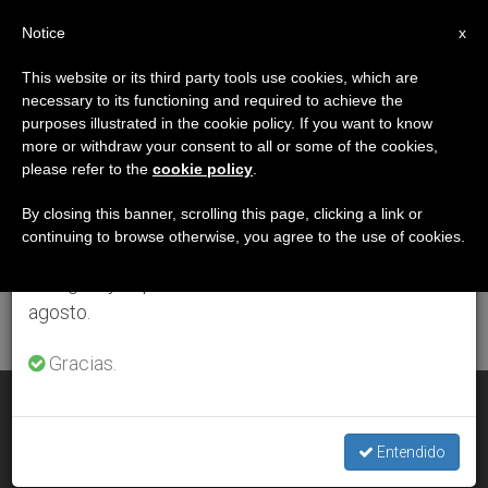
ES
Notice
×
x
Aviso importante
This website or its third party tools use cookies, which are
necessary to its functioning and required to achieve the
Del 27 de julio al 7 de agosto haremos la pausa
ETIQUETA
purposes illustrated in the cookie policy. If you want to know
anual, aprovechando que en el periodo de verano
Posts Tagged ‘edad
more or withdraw your consent to all or some of the cookies,
please refer to the
cookie policy
.
se generan menos informaciones y también el
Media’
consumo de las mismas disminuye.
By closing this banner, scrolling this page, clicking a link or
continuing to browse otherwise, you agree to the use of cookies.
Retomamos el trabajo ordinario de las ediciones
en inglés y español de ZENIT el lunes 10 de
ÚLTIMAS NOTICIAS
agosto.
Gracias.
Centro de Estudios Medievales en Internet
Entendido
OCT 18, 2002 00:00