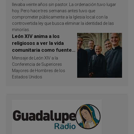
llevaba veinte años sin pastor. La ordenación tuvo lugar
hoy. Pero hace tres semanas antes tuvo que
comprometer públicamente a la Iglesia local con la
controvertida ley que busca eliminar la identidad de las
minorías.
León XIV anima a los
religiosos a ver la vida
comunitaria como fuente
de inspiración y
Mensaje de León XIV a la
santificación
Conferencia de Superiores
Mayores de Hombres de los
Estados Unidos