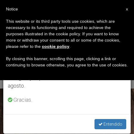
ES
Notice
×
x
Aviso importante
This website or its third party tools use cookies, which are
necessary to its functioning and required to achieve the
Del 27 de julio al 7 de agosto haremos la pausa
ETIQUETA
purposes illustrated in the cookie policy. If you want to know
anual, aprovechando que en el periodo de verano
Posts Tagged
more or withdraw your consent to all or some of the cookies,
please refer to the
cookie policy
.
se generan menos informaciones y también el
‘educación De
consumo de las mismas disminuye.
By closing this banner, scrolling this page, clicking a link or
continuing to browse otherwise, you agree to the use of cookies.
Jóvenes’
Retomamos el trabajo ordinario de las ediciones
en inglés y español de ZENIT el lunes 10 de
agosto.
ÚLTIMAS NOTICIAS
Gracias.
Entendido