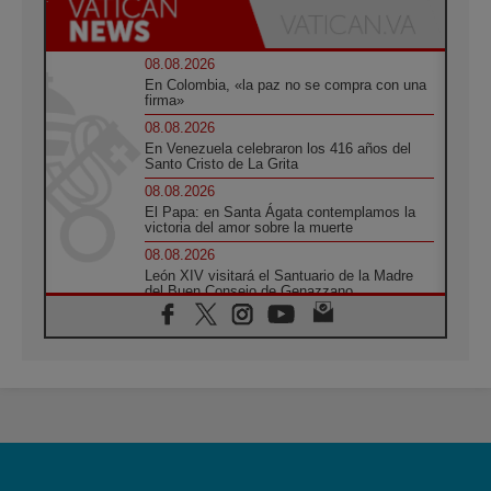
08.08.2026
En Colombia, «la paz no se compra con una
firma»
08.08.2026
En Venezuela celebraron los 416 años del
Santo Cristo de La Grita
08.08.2026
El Papa: en Santa Ágata contemplamos la
victoria del amor sobre la muerte
08.08.2026
León XIV visitará el Santuario de la Madre
del Buen Consejo de Genazzano
07.08.2026
Filipinas: el Vicariato Apostólico de Calapán
se convierte en diócesis
07.08.2026
Honduras: Los desplazados invisibles de una
crisis olvidada
07.08.2026
Bokalic: "En Argentina el Papa León señalará
el compromiso del cristiano"