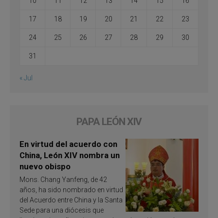
10
11
12
13
14
15
16
17
18
19
20
21
22
23
24
25
26
27
28
29
30
31
« Jul
PAPA LEÓN XIV
En virtud del acuerdo con
China, León XIV nombra un
nuevo obispo
Mons. Chang Yanfeng, de 42
años, ha sido nombrado en virtud
del Acuerdo entre China y la Santa
Sede para una diócesis que