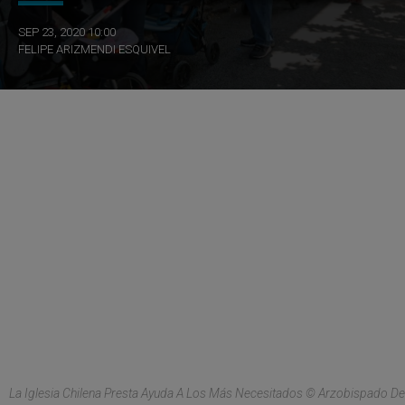
SEP 23, 2020 10:00
FELIPE ARIZMENDI ESQUIVEL
La Iglesia Chilena Presta Ayuda A Los Más Necesitados © Arzobispado De