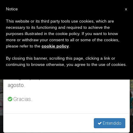
ES
Notice
×
x
Aviso importante
This website or its third party tools use cookies, which are
necessary to its functioning and required to achieve the
Del 27 de julio al 7 de agosto haremos la pausa
ETIQUETA
purposes illustrated in the cookie policy. If you want to know
anual, aprovechando que en el periodo de verano
Posts Tagged
more or withdraw your consent to all or some of the cookies,
please refer to the
cookie policy
.
se generan menos informaciones y también el
‘egoismo’
consumo de las mismas disminuye.
By closing this banner, scrolling this page, clicking a link or
continuing to browse otherwise, you agree to the use of cookies.
Retomamos el trabajo ordinario de las ediciones
en inglés y español de ZENIT el lunes 10 de
ÚLTIMAS NOTICIAS
agosto.
Gracias.
Monseñor Felipe Arizmendi: “Otras pandemias”
Entendido