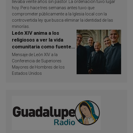
llevaba veinte años sin pastor. La ordenación tuvo lugar
hoy. Pero hace tres semanas antes tuvo que
comprometer públicamente a la Iglesia local con la
controvertida ley que busca eliminar la identidad de las
minorías.
León XIV anima a los
religiosos a ver la vida
comunitaria como fuente
de inspiración y
Mensaje de León XIV a la
santificación
Conferencia de Superiores
Mayores de Hombres de los
Estados Unidos