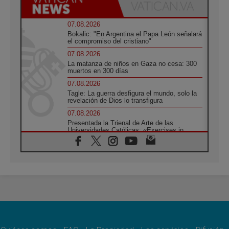
07.08.2026
Bokalic: "En Argentina el Papa León señalará
el compromiso del cristiano"
07.08.2026
La matanza de niños en Gaza no cesa: 300
muertos en 300 días
07.08.2026
Tagle: La guerra desfigura el mundo, solo la
revelación de Dios lo transfigura
07.08.2026
Presentada la Trienal de Arte de las
Universidades Católicas: «Exercises in
Empathy»
07.08.2026
Fortunatus Nwachukwu: la comunicación
como misión al servicio del Evangelio
07.08.2026
SIGNIS 2026, dar voz a las religiosas en el
espacio público
07.08.2026
Lanzan un proyecto de empoderamiento
digital para mujeres líderes en África