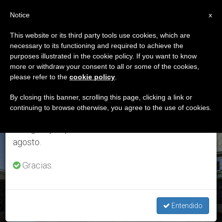
ES
Notice
×
x
Aviso importante
This website or its third party tools use cookies, which are
necessary to its functioning and required to achieve the
Del 27 de julio al 7 de agosto haremos la pausa
ETIQUETA
purposes illustrated in the cookie policy. If you want to know
anual, aprovechando que en el periodo de verano
Posts Tagged
more or withdraw your consent to all or some of the cookies,
please refer to the
cookie policy
.
se generan menos informaciones y también el
‘encuentro Ecumenico’
consumo de las mismas disminuye.
By closing this banner, scrolling this page, clicking a link or
continuing to browse otherwise, you agree to the use of cookies.
Retomamos el trabajo ordinario de las ediciones
en inglés y español de ZENIT el lunes 10 de
ÚLTIMAS NOTICIAS
agosto.
Gracias.
Viaje a Tailandia y Japón: «Un don que agradezco al Señor»,
describe el Papa
Entendido