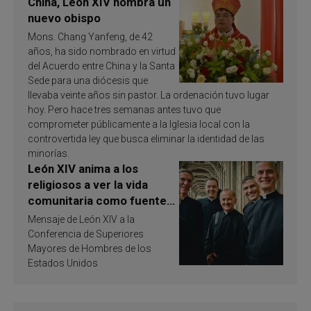
China, León XIV nombra un
nuevo obispo
Mons. Chang Yanfeng, de 42
años, ha sido nombrado en virtud
del Acuerdo entre China y la Santa
Sede para una diócesis que
llevaba veinte años sin pastor. La ordenación tuvo lugar
hoy. Pero hace tres semanas antes tuvo que
comprometer públicamente a la Iglesia local con la
controvertida ley que busca eliminar la identidad de las
minorías.
León XIV anima a los
religiosos a ver la vida
comunitaria como fuente
de inspiración y
Mensaje de León XIV a la
santificación
Conferencia de Superiores
Mayores de Hombres de los
Estados Unidos