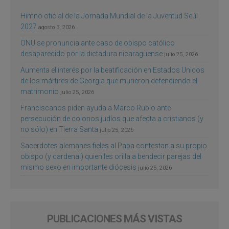
Himno oficial de la Jornada Mundial de la Juventud Seúl
2027
agosto 3, 2026
ONU se pronuncia ante caso de obispo católico
desaparecido por la dictadura nicaragüense
julio 25, 2026
Aumenta el interés por la beatificación en Estados Unidos
de los mártires de Georgia que murieron defendiendo el
matrimonio
julio 25, 2026
Franciscanos piden ayuda a Marco Rubio ante
persecución de colonos judíos que afecta a cristianos (y
no sólo) en Tierra Santa
julio 25, 2026
Sacerdotes alemanes fieles al Papa contestan a su propio
obispo (y cardenal) quien les orilla a bendecir parejas del
mismo sexo en importante diócesis
julio 25, 2026
PUBLICACIONES MÁS VISTAS