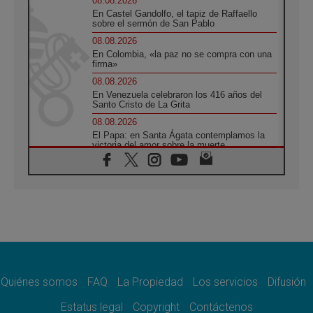
08.08.2026
En Castel Gandolfo, el tapiz de Raffaello
sobre el sermón de San Pablo
08.08.2026
En Colombia, «la paz no se compra con una
firma»
08.08.2026
En Venezuela celebraron los 416 años del
Santo Cristo de La Grita
08.08.2026
El Papa: en Santa Ágata contemplamos la
victoria del amor sobre la muerte
08.08.2026
León XIV visitará el Santuario de la Madre
del Buen Consejo de Genazzano
07.08.2026
Filipinas: el Vicariato Apostólico de Calapán
se convierte en diócesis
07.08.2026
Honduras: Los desplazados invisibles de una
crisis olvidada
Quiénes somos
FAQ
La Propiedad
Los servicios
Difusión
07.08.2026
Bokalic: "En Argentina el Papa León señalará
Estatus legal
Copyright
Contáctenos
el compromiso del cristiano"