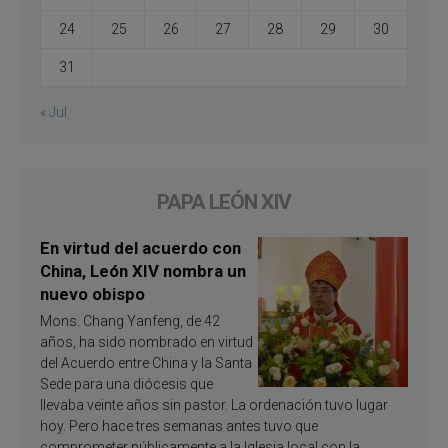
24
25
26
27
28
29
30
31
« Jul
PAPA LEÓN XIV
En virtud del acuerdo con
China, León XIV nombra un
nuevo obispo
Mons. Chang Yanfeng, de 42
años, ha sido nombrado en virtud
del Acuerdo entre China y la Santa
Sede para una diócesis que
llevaba veinte años sin pastor. La ordenación tuvo lugar
hoy. Pero hace tres semanas antes tuvo que
comprometer públicamente a la Iglesia local con la