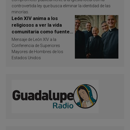
controvertida ley que busca eliminar la identidad de las
minorías.
León XIV anima a los
religiosos a ver la vida
comunitaria como fuente
de inspiración y
Mensaje de León XIV a la
santificación
Conferencia de Superiores
Mayores de Hombres de los
Estados Unidos