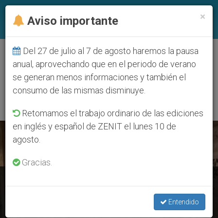
ES
×
Aviso importante
Del 27 de julio al 7 de agosto haremos la pausa
ETIQUETA
anual, aprovechando que en el periodo de verano
Posts Tagged
se generan menos informaciones y también el
‘exposicion’
consumo de las mismas disminuye.
Retomamos el trabajo ordinario de las ediciones
en inglés y español de ZENIT el lunes 10 de
ÚLTIMAS NOTICIAS
agosto.
Gracias.
Vaticano: “Los 100 pesebres”, en la plaza de San Pedro
Entendido
DEC 15, 2020 12:02