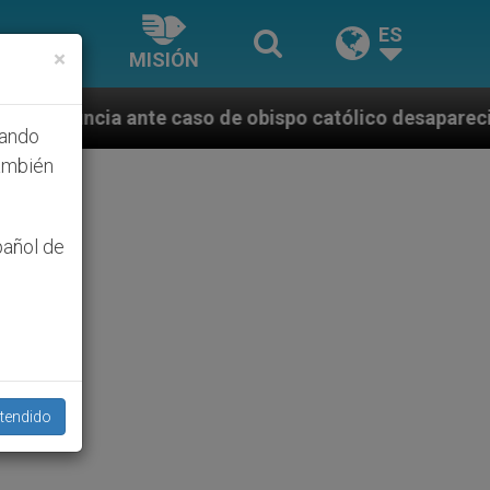
ES
×
MISIÓN
e caso de obispo católico desaparecido por la dictad
hando
ambién
pañol de
tendido