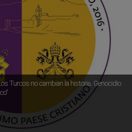
Los Turcos no cambian la historia. Genocidio
co”