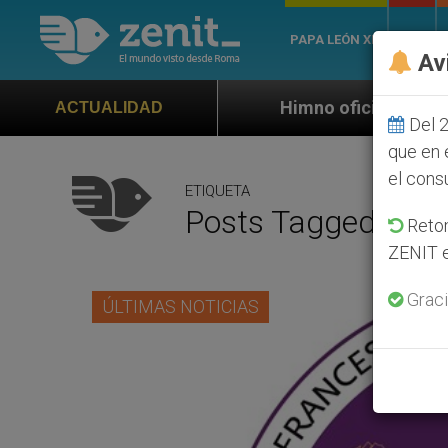
PAPA LEÓN XIV
ROMA
Av
Himno oficial de la Jornada Mundial 
ACTUALIDAD
Del 2
que en 
el cons
ETIQUETA
Posts Tagged ‘Gar
Retom
ZENIT e
Graci
ÚLTIMAS NOTICIAS