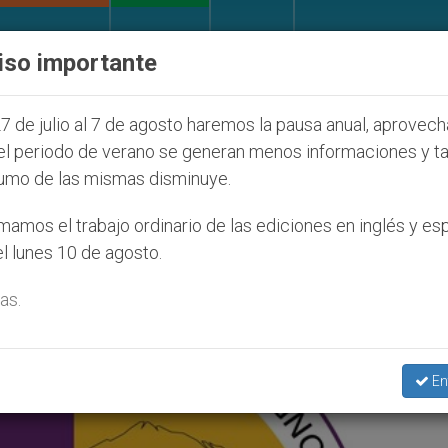
IGLESIA Y MUNDO
DOCUMENTOS
DONATIVOS
iso importante
de la Juventud Seúl 2027
ONU se pronuncia ant
7 de julio al 7 de agosto haremos la pausa anual, aprovec
el periodo de verano se generan menos informaciones y t
umo de las mismas disminuye.
en Nazarian’
amos el trabajo ordinario de las ediciones en inglés y es
l lunes 10 de agosto.
as.
En