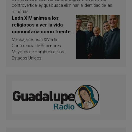
controvertida ley que busca eliminar la identidad de las
minorías.
León XIV anima a los
religiosos a ver la vida
comunitaria como fuente
de inspiración y
Mensaje de León XIV a la
santificación
Conferencia de Superiores
Mayores de Hombres de los
Estados Unidos