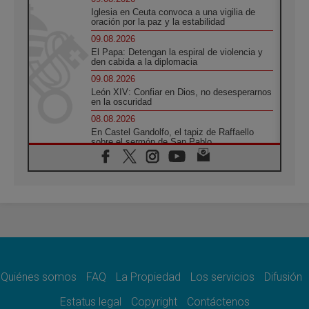
Iglesia en Ceuta convoca a una vigilia de
oración por la paz y la estabilidad
09.08.2026
El Papa: Detengan la espiral de violencia y
den cabida a la diplomacia
09.08.2026
León XIV: Confiar en Dios, no desesperarnos
en la oscuridad
08.08.2026
En Castel Gandolfo, el tapiz de Raffaello
sobre el sermón de San Pablo
08.08.2026
En Colombia, «la paz no se compra con una
firma»
08.08.2026
En Venezuela celebraron los 416 años del
Santo Cristo de La Grita
08.08.2026
El Papa: en Santa Ágata contemplamos la
victoria del amor sobre la muerte
Quiénes somos
FAQ
La Propiedad
Los servicios
Difusión
08.08.2026
León XIV visitará el Santuario de la Madre
Estatus legal
Copyright
Contáctenos
del Buen Consejo de Genazzano