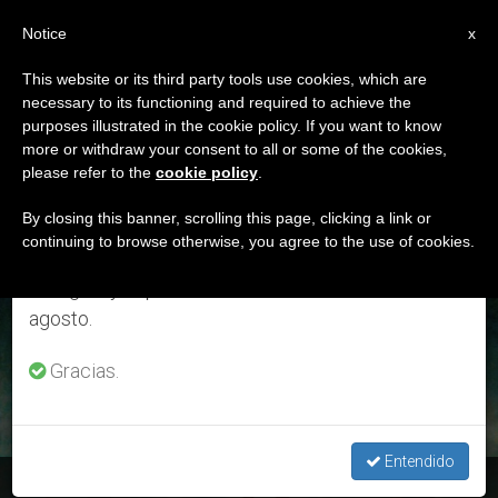
ES
Notice
×
x
Aviso importante
This website or its third party tools use cookies, which are
necessary to its functioning and required to achieve the
Del 27 de julio al 7 de agosto haremos la pausa
ETIQUETA
purposes illustrated in the cookie policy. If you want to know
anual, aprovechando que en el periodo de verano
Posts Tagged
more or withdraw your consent to all or some of the cookies,
please refer to the
cookie policy
.
se generan menos informaciones y también el
‘Gólgota’
consumo de las mismas disminuye.
By closing this banner, scrolling this page, clicking a link or
continuing to browse otherwise, you agree to the use of cookies.
Retomamos el trabajo ordinario de las ediciones
en inglés y español de ZENIT el lunes 10 de
ÚLTIMAS NOTICIAS
agosto.
Gracias.
Entendido
Padre Antonio Rivero: "Subamos a la colina del Tabor"