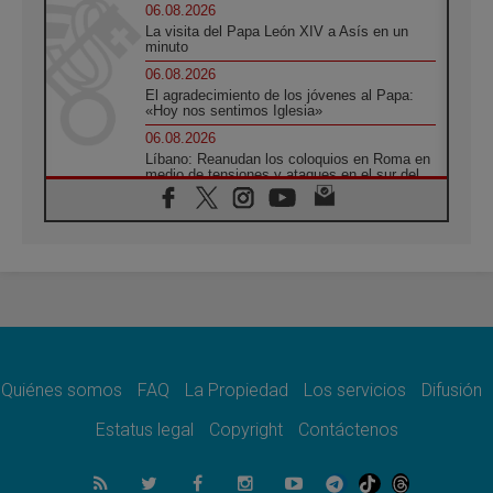
06.08.2026
La visita del Papa León XIV a Asís en un
minuto
06.08.2026
El agradecimiento de los jóvenes al Papa:
«Hoy nos sentimos Iglesia»
06.08.2026
Líbano: Reanudan los coloquios en Roma en
medio de tensiones y ataques en el sur del
país
06.08.2026
Hiroshima y Nagasaki, 81 años después.
Comienzan "Diez Días Oración por la Paz"
06.08.2026
Pizzaballa en Asís: los cristianos quieren
paz
06.08.2026
Sturla: La visita de León XIV será una buena
noticia para todo el Uruguay
Quiénes somos
FAQ
La Propiedad
Los servicios
Difusión
06.08.2026
Estatus legal
Copyright
Contáctenos
León XIV: La revolución del Evangelio
derriba los muros que separan
06.08.2026