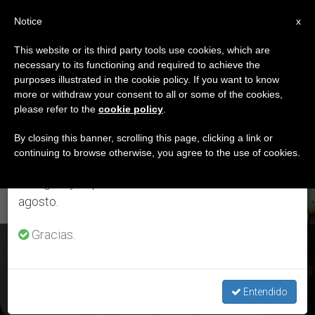
ES
Notice
×
x
Aviso importante
This website or its third party tools use cookies, which are
necessary to its functioning and required to achieve the
Del 27 de julio al 7 de agosto haremos la pausa
ETIQUETA
purposes illustrated in the cookie policy. If you want to know
anual, aprovechando que en el periodo de verano
Posts Tagged
more or withdraw your consent to all or some of the cookies,
please refer to the
cookie policy
.
se generan menos informaciones y también el
‘huracán Irma’
consumo de las mismas disminuye.
By closing this banner, scrolling this page, clicking a link or
continuing to browse otherwise, you agree to the use of cookies.
Retomamos el trabajo ordinario de las ediciones
en inglés y español de ZENIT el lunes 10 de
ÚLTIMAS NOTICIAS
agosto.
Gracias.
Cercanía del Papa por las víctimas del terremoto en México
y del huracán Irma
Entendido
SEP 08, 2017 19:21