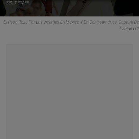
ZENIT STAFF
El Papa Reza Por Las Víctimas En México Y En Centroamérica. Captura De
Pantalla CI