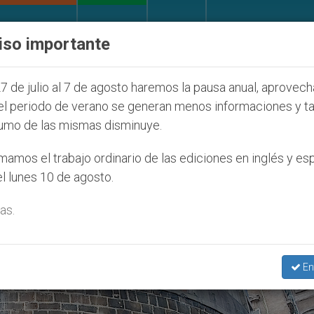
IGLESIA Y MUNDO
DOCUMENTOS
DONATIVOS
iso importante
7
ONU se pronuncia ante caso de obispo católi
7 de julio al 7 de agosto haremos la pausa anual, aprovec
el periodo de verano se generan menos informaciones y t
umo de las mismas disminuye.
ituto De Obras Religiosas’
amos el trabajo ordinario de las ediciones en inglés y es
l lunes 10 de agosto.
as.
En