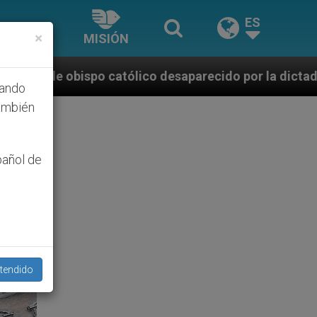
ES
×
MISIÓN
co desaparecido por la dictadura nicaragüense
hando
ambién
pañol de
tendido