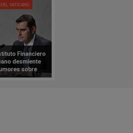
 DEL VATICANO
stituto Financiero
cano desmiente
rumores sobre
cuentas de
res
noamericanos