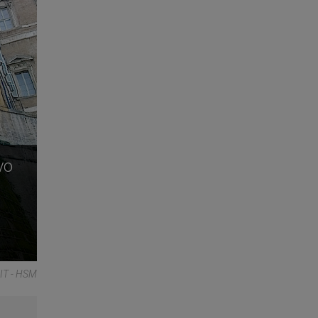
vo
NIT - HSM