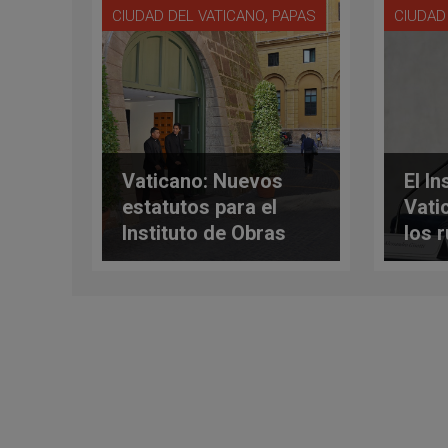
,
CIUDAD DEL VATICANO
PAPAS
CIUDAD
Vaticano: Nuevos
El In
estatutos para el
Vati
Instituto de Obras
los 
Religiosas
las 
líde
lati