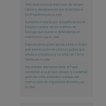
ONU se pronuncia ante caso de obispo
católico desaparecido por la dictadura
nicaragüense
julio 25, 2026
Aumenta el interés por la beatificación en
Estados Unidos de los mártires de
Georgia que murieron defendiendo el
matrimonio
julio 25, 2026
Franciscanos piden ayuda a Marco Rubio
ante persecución de colonos judíos que
afecta a cristianos (y no sólo) en Tierra
Santa
julio 25, 2026
Sacerdotes alemanes fieles al Papa
contestan a su propio obispo (y cardenal)
quien les orilla a bendecir parejas del
mismo sexo en importante diócesis
julio
25, 2026