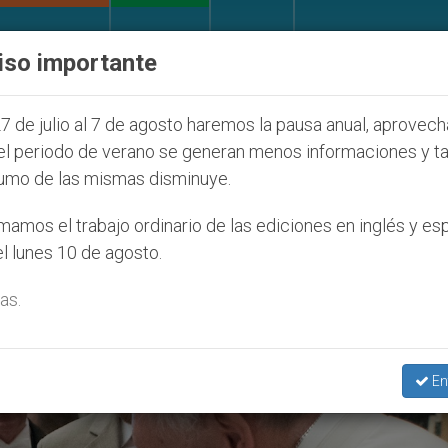
IGLESIA Y MUNDO
DOCUMENTOS
DONATIVOS
iso importante
Juventud Seúl 2027
ONU se pronuncia ante caso 
7 de julio al 7 de agosto haremos la pausa anual, aprovec
el periodo de verano se generan menos informaciones y t
umo de las mismas disminuye.
rario Del Papa’
amos el trabajo ordinario de las ediciones en inglés y es
l lunes 10 de agosto.
as.
En