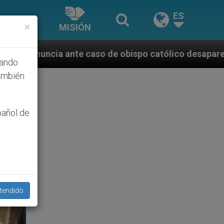
ES
×
MISIÓN
de obispo católico desaparecido por la dictadura ni
hando
ambién
pañol de
tendido