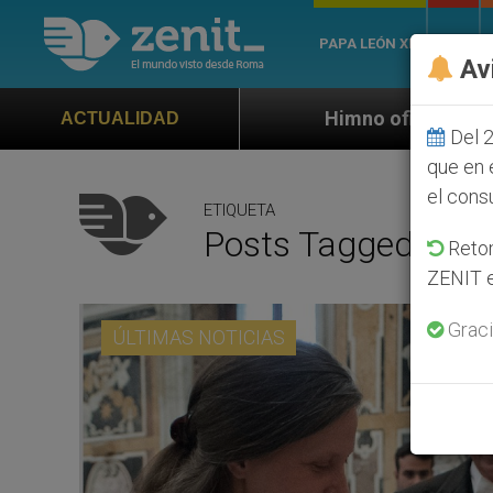
PAPA LEÓN XIV
ROMA
Av
Himno oficial de la Jornada Mundial de la 
ACTUALIDAD
Del 2
que en 
el cons
ETIQUETA
Posts Tagged ‘itine
Retom
ZENIT e
Graci
ÚLTIMAS NOTICIAS