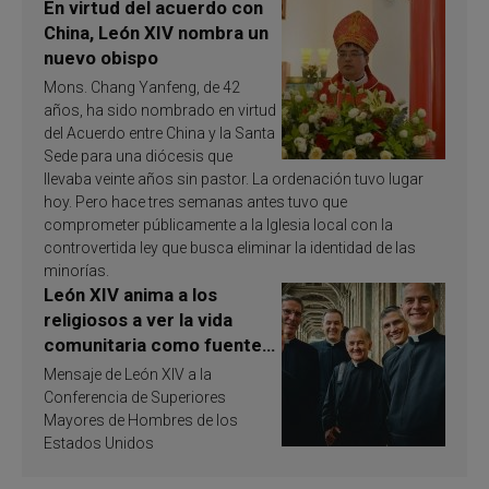
En virtud del acuerdo con
China, León XIV nombra un
nuevo obispo
Mons. Chang Yanfeng, de 42
años, ha sido nombrado en virtud
del Acuerdo entre China y la Santa
Sede para una diócesis que
llevaba veinte años sin pastor. La ordenación tuvo lugar
hoy. Pero hace tres semanas antes tuvo que
comprometer públicamente a la Iglesia local con la
controvertida ley que busca eliminar la identidad de las
minorías.
León XIV anima a los
religiosos a ver la vida
comunitaria como fuente
de inspiración y
Mensaje de León XIV a la
santificación
Conferencia de Superiores
Mayores de Hombres de los
Estados Unidos