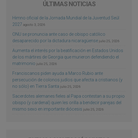
ÚLTIMAS NOTICIAS
Himno oficial de la Jornada Mundial de la Juventud Seúl
2027
agosto 3, 2026
ONU se pronuncia ante caso de obispo católico
desaparecido por la dictadura nicaragüense
julio 25, 2026
Aumenta el interés por la beatificación en Estados Unidos
de los mártires de Georgia que murieron defendiendo el
matrimonio
julio 25, 2026
Franciscanos piden ayuda a Marco Rubio ante
persecución de colonos judíos que afecta a cristianos (y
no sólo) en Tierra Santa
julio 25, 2026
Sacerdotes alemanes fieles al Papa contestan a su propio
obispo (y cardenal) quien les orilla a bendecir parejas del
mismo sexo en importante diócesis
julio 25, 2026