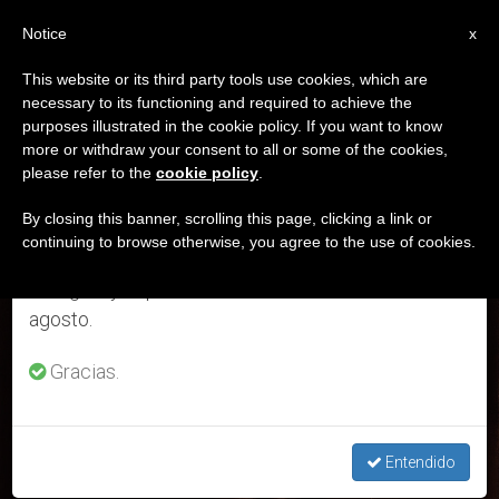
ES
Notice
×
x
Aviso importante
This website or its third party tools use cookies, which are
necessary to its functioning and required to achieve the
Del 27 de julio al 7 de agosto haremos la pausa
ETIQUETA
purposes illustrated in the cookie policy. If you want to know
anual, aprovechando que en el periodo de verano
Posts Tagged ‘Juan
more or withdraw your consent to all or some of the cookies,
please refer to the
cookie policy
.
se generan menos informaciones y también el
Pablo VI’
consumo de las mismas disminuye.
By closing this banner, scrolling this page, clicking a link or
continuing to browse otherwise, you agree to the use of cookies.
Retomamos el trabajo ordinario de las ediciones
en inglés y español de ZENIT el lunes 10 de
ÚLTIMAS NOTICIAS
agosto.
Gracias.
Entendido