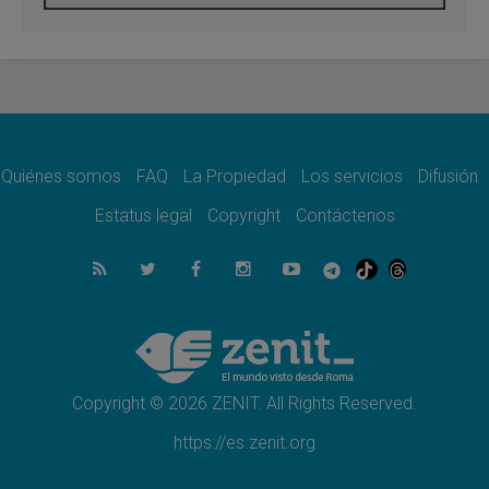
En Colombia, «la paz no se compra con una
firma»
08.08.2026
En Venezuela celebraron los 416 años del
Santo Cristo de La Grita
08.08.2026
El Papa: en Santa Ágata contemplamos la
victoria del amor sobre la muerte
Quiénes somos
FAQ
La Propiedad
Los servicios
Difusión
08.08.2026
León XIV visitará el Santuario de la Madre
Estatus legal
Copyright
Contáctenos
del Buen Consejo de Genazzano
07.08.2026
Filipinas: el Vicariato Apostólico de Calapán
se convierte en diócesis
07.08.2026
Honduras: Los desplazados invisibles de una
crisis olvidada
Copyright © 2026 ZENIT. All Rights Reserved.
https://es.zenit.org