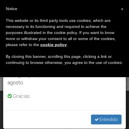
ES
Notice
×
x
Aviso importante
This website or its third party tools use cookies, which are
necessary to its functioning and required to achieve the
Del 27 de julio al 7 de agosto haremos la pausa
ETIQUETA
purposes illustrated in the cookie policy. If you want to know
anual, aprovechando que en el periodo de verano
Posts Tagged ‘Kaunas’
more or withdraw your consent to all or some of the cookies,
please refer to the
cookie policy
.
se generan menos informaciones y también el
consumo de las mismas disminuye.
By closing this banner, scrolling this page, clicking a link or
continuing to browse otherwise, you agree to the use of cookies.
ÚLTIMAS NOTICIAS
Retomamos el trabajo ordinario de las ediciones
en inglés y español de ZENIT el lunes 10 de
agosto.
Gracias.
Ángelus: El cristiano debe «estar allí donde nadie quiere ir,
sirviendo»
Entendido
SEP 23, 2018 12:07