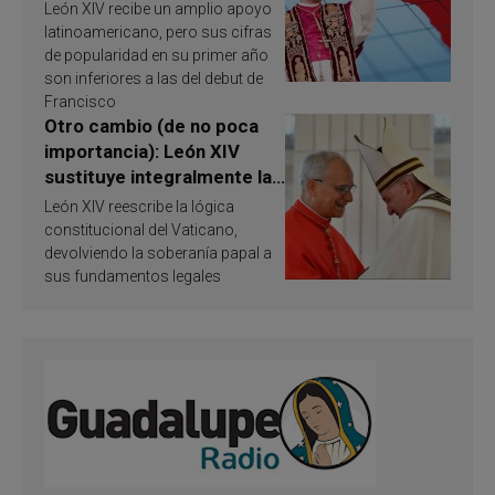
América Latina en 2026?
León XIV recibe un amplio apoyo
Publican resultados de
latinoamericano, pero sus cifras
investigación
de popularidad en su primer año
son inferiores a las del debut de
Francisco
Otro cambio (de no poca
importancia): León XIV
sustituye integralmente la
ley vaticana de Papa
León XIV reescribe la lógica
Francisco
constitucional del Vaticano,
devolviendo la soberanía papal a
sus fundamentos legales