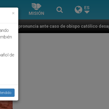
ES
×
MISIÓN
 caso de obispo católico desaparecido por la dictadu
hando
ambién
pañol de
tendido