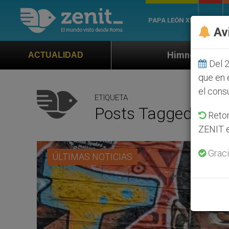
PAPA LEÓN XIV
ROMA
Av
Himno oficial de la Jornada Mundial d
ACTUALIDAD
Del 2
que en 
el cons
ETIQUETA
Posts Tagged ‘mod
Retom
ZENIT e
Graci
ÚLTIMAS NOTICIAS