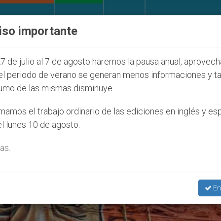
IGLESIA Y MUNDO
DOCUMENTOS
DONATIVOS
iso importante
e la Juventud Seúl 2027
ONU se pronuncia ante
7 de julio al 7 de agosto haremos la pausa anual, aprovec
el periodo de verano se generan menos informaciones y t
umo de las mismas disminuye.
o De Protestar’
amos el trabajo ordinario de las ediciones en inglés y es
l lunes 10 de agosto.
as.
En