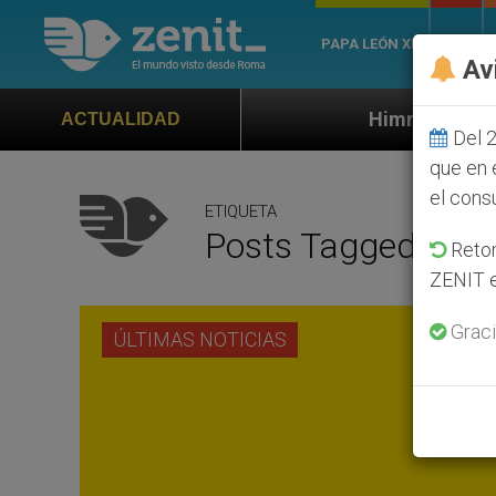
PAPA LEÓN XIV
ROMA
Av
Himno oficial de la Jornada Mund
ACTUALIDAD
Del 2
que en 
el cons
ETIQUETA
Posts Tagged ‘obs
Retom
ZENIT e
Graci
ÚLTIMAS NOTICIAS