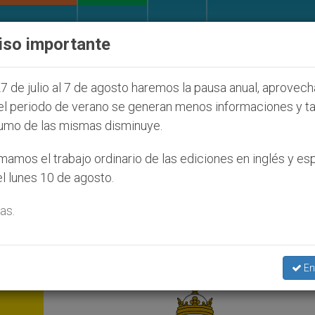
IGLESIA Y MUNDO
DOCUMENTOS
DONATIVOS
iso importante
ial de la Juventud Seúl 2027
ONU se pronuncia 
7 de julio al 7 de agosto haremos la pausa anual, aprovec
el periodo de verano se generan menos informaciones y t
umo de las mismas disminuye.
ervadores’
amos el trabajo ordinario de las ediciones en inglés y es
l lunes 10 de agosto.
as.
En