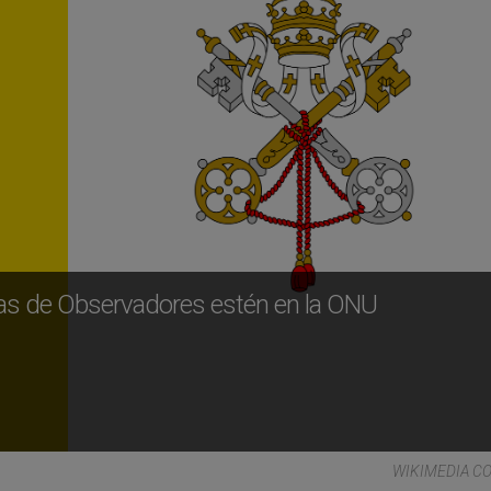
ras de Observadores estén en la ONU
WIKIMEDIA 