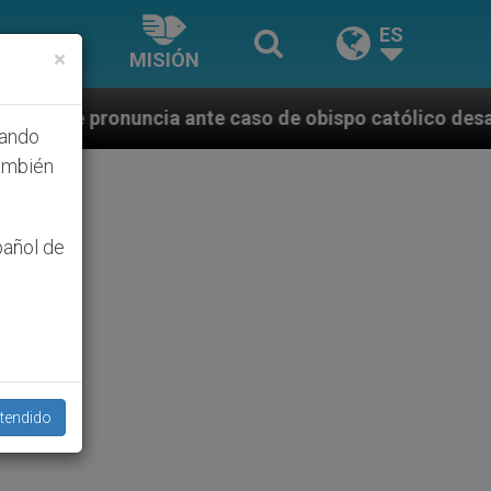
ES
×
MISIÓN
ante caso de obispo católico desaparecido por la di
hando
ambién
pañol de
tendido