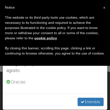
ES
Notice
×
x
Aviso importante
This website or its third party tools use cookies, which are
necessary to its functioning and required to achieve the
Del 27 de julio al 7 de agosto haremos la pausa
ETIQUETA
purposes illustrated in the cookie policy. If you want to know
anual, aprovechando que en el periodo de verano
Posts Tagged ‘palio’
more or withdraw your consent to all or some of the cookies,
please refer to the
cookie policy
.
se generan menos informaciones y también el
consumo de las mismas disminuye.
By closing this banner, scrolling this page, clicking a link or
continuing to browse otherwise, you agree to the use of cookies.
ÚLTIMAS NOTICIAS
Retomamos el trabajo ordinario de las ediciones
en inglés y español de ZENIT el lunes 10 de
agosto.
La casa del obispo debe ser un lugar neutral para el diálogo
Gracias.
JUL 03, 2012 00:00
ZENIT STAFF
Entendido