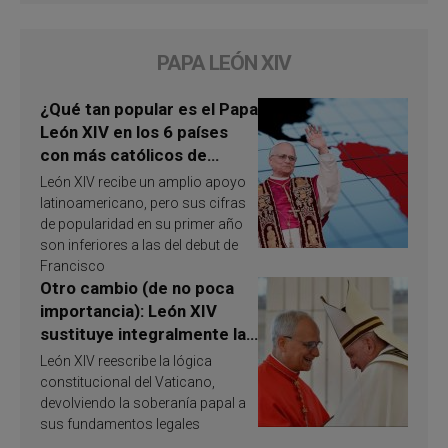
PAPA LEÓN XIV
¿Qué tan popular es el Papa
León XIV en los 6 países
con más católicos de
América Latina en 2026?
León XIV recibe un amplio apoyo
Publican resultados de
latinoamericano, pero sus cifras
investigación
de popularidad en su primer año
son inferiores a las del debut de
Francisco
Otro cambio (de no poca
importancia): León XIV
sustituye integralmente la
ley vaticana de Papa
León XIV reescribe la lógica
Francisco
constitucional del Vaticano,
devolviendo la soberanía papal a
sus fundamentos legales