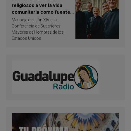
religiosos a ver la vida
comunitaria como fuente
de inspiración y
Mensaje de León XIV a la
santificación
Conferencia de Superiores
Mayores de Hombres de los
Estados Unidos