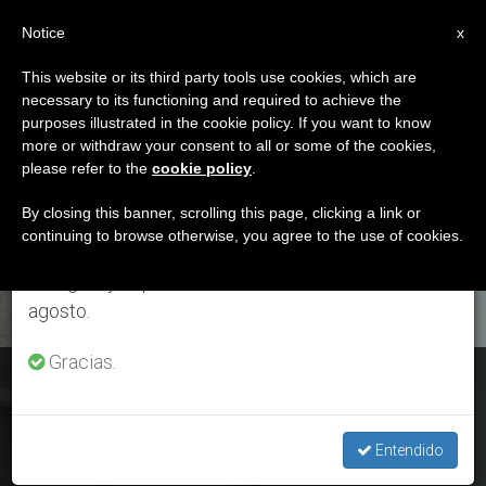
ES
Notice
×
x
Aviso importante
This website or its third party tools use cookies, which are
necessary to its functioning and required to achieve the
Del 27 de julio al 7 de agosto haremos la pausa
ETIQUETA
purposes illustrated in the cookie policy. If you want to know
anual, aprovechando que en el periodo de verano
Posts Tagged ‘Saludos
more or withdraw your consent to all or some of the cookies,
please refer to the
cookie policy
.
se generan menos informaciones y también el
Del Papa’
consumo de las mismas disminuye.
By closing this banner, scrolling this page, clicking a link or
continuing to browse otherwise, you agree to the use of cookies.
Retomamos el trabajo ordinario de las ediciones
en inglés y español de ZENIT el lunes 10 de
ÚLTIMAS NOTICIAS
agosto.
Gracias.
Regina Coeli: El Papa agradece a todos los que le enviaron
sus saludos de Pascua
Entendido
APR 28, 2019 16:35