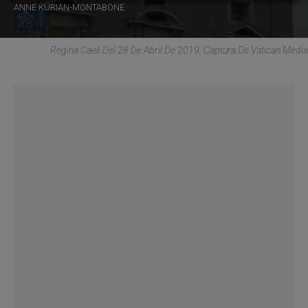
ANNE KURIAN-MONTABONE
Regina Caeli Del 28 De Abril De 2019, Captura De Vatican Media