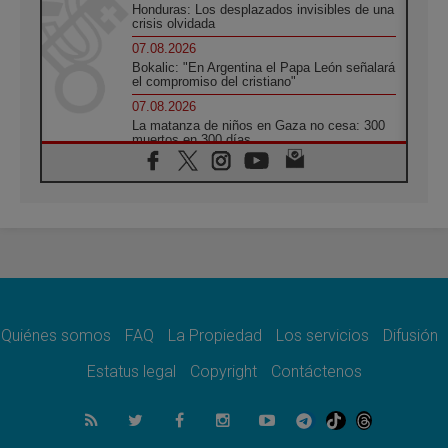
Honduras: Los desplazados invisibles de una
crisis olvidada
07.08.2026
Bokalic: "En Argentina el Papa León señalará
el compromiso del cristiano"
07.08.2026
La matanza de niños en Gaza no cesa: 300
muertos en 300 días
07.08.2026
Tagle: La guerra desfigura el mundo, solo la
revelación de Dios lo transfigura
07.08.2026
Presentada la Trienal de Arte de las
Universidades Católicas: «Exercises in
Empathy»
07.08.2026
Fortunatus Nwachukwu: la comunicación
como misión al servicio del Evangelio
Quiénes somos
FAQ
La Propiedad
Los servicios
Difusión
07.08.2026
Estatus legal
Copyright
Contáctenos
SIGNIS 2026, dar voz a las religiosas en el
espacio público
07.08.2026
Lanzan un proyecto de empoderamiento
digital para mujeres líderes en África