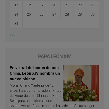
17
18
19
20
21
22
23
24
25
26
27
28
29
30
31
« Jul
PAPA LEÓN XIV
En virtud del acuerdo con
China, León XIV nombra un
nuevo obispo
Mons. Chang Yanfeng, de 42
años, ha sido nombrado en virtud
del Acuerdo entre China y la Santa
Sede para una diócesis que
llevaba veinte años sin pastor. La ordenación tuvo lugar