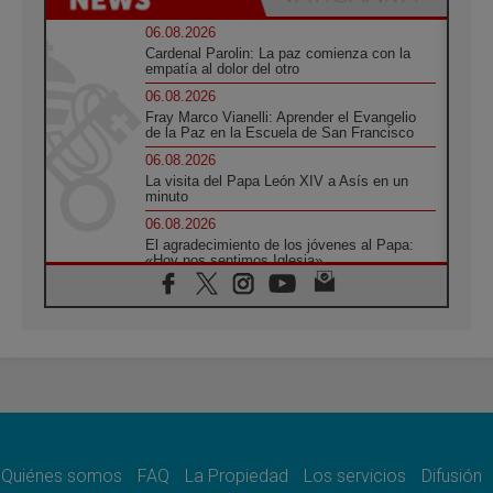
06.08.2026
Cardenal Parolin: La paz comienza con la
empatía al dolor del otro
06.08.2026
Fray Marco Vianelli: Aprender el Evangelio
de la Paz en la Escuela de San Francisco
06.08.2026
La visita del Papa León XIV a Asís en un
minuto
06.08.2026
El agradecimiento de los jóvenes al Papa:
«Hoy nos sentimos Iglesia»
06.08.2026
Líbano: Reanudan los coloquios en Roma en
medio de tensiones y ataques en el sur del
país
06.08.2026
Hiroshima y Nagasaki, 81 años después.
Comienzan "Diez Días Oración por la Paz"
06.08.2026
Pizzaballa en Asís: los cristianos quieren
paz
Quiénes somos
FAQ
La Propiedad
Los servicios
Difusión