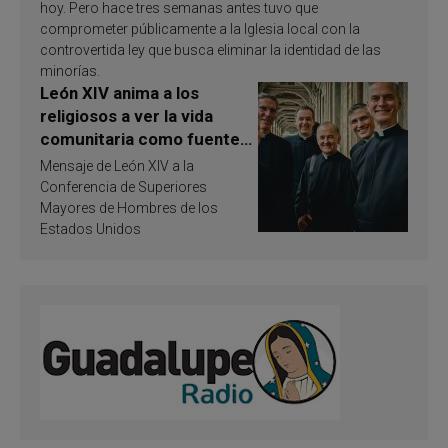
hoy. Pero hace tres semanas antes tuvo que
comprometer públicamente a la Iglesia local con la
controvertida ley que busca eliminar la identidad de las
minorías.
León XIV anima a los
religiosos a ver la vida
comunitaria como fuente
de inspiración y
Mensaje de León XIV a la
santificación
Conferencia de Superiores
Mayores de Hombres de los
Estados Unidos