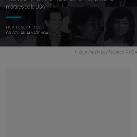
mártires de la UCA
NOV 17, 2020 10:22
CRISTHIAN ALVARENGA
Fotografía De Los Mártires © UCA