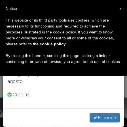
ES
Notice
×
x
Aviso importante
This website or its third party tools use cookies, which are
necessary to its functioning and required to achieve the
Del 27 de julio al 7 de agosto haremos la pausa
ETIQUETA
purposes illustrated in the cookie policy. If you want to know
anual, aprovechando que en el periodo de verano
Posts Tagged
more or withdraw your consent to all or some of the cookies,
please refer to the
cookie policy
.
se generan menos informaciones y también el
‘universidad
consumo de las mismas disminuye.
By closing this banner, scrolling this page, clicking a link or
continuing to browse otherwise, you agree to the use of cookies.
Centroamericana José
Retomamos el trabajo ordinario de las ediciones
en inglés y español de ZENIT el lunes 10 de
Simeón Cañas’
agosto.
Gracias.
ÚLTIMAS NOTICIAS
Entendido
El Salvador: 31 años de impunidad con el caso de los