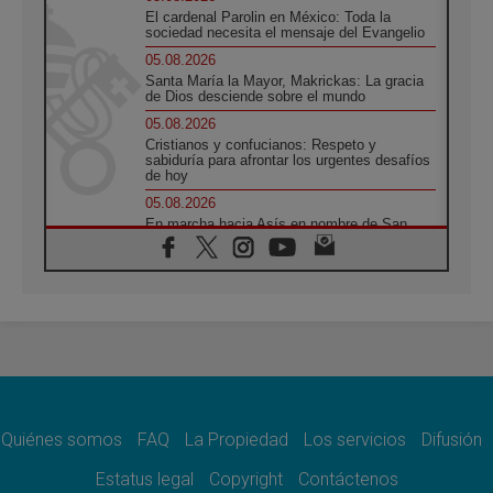
El cardenal Parolin en México: Toda la
sociedad necesita el mensaje del Evangelio
05.08.2026
Santa María la Mayor, Makrickas: La gracia
de Dios desciende sobre el mundo
05.08.2026
Cristianos y confucianos: Respeto y
sabiduría para afrontar los urgentes desafíos
de hoy
05.08.2026
En marcha hacia Asís en nombre de San
Francisco, a la espera de León
05.08.2026
Venezuela, Padre Pagniello: "En medio del
dolor, una Iglesia que no se rinde"
05.08.2026
La Fuerza del "Círculo de Héroes" con el
Papa en la Audiencia General
05.08.2026
Nuncio en Ucrania: Preocupa escuchar a
quienes bendicen la guerra
Quiénes somos
FAQ
La Propiedad
Los servicios
Difusión
05.08.2026
Estatus legal
Copyright
Contáctenos
Ucrania: Ataque masivo en Kyiv durante la