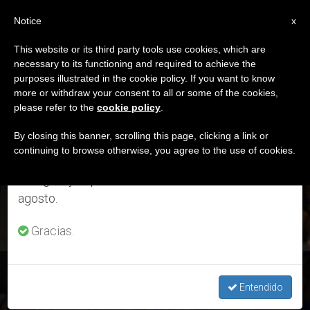
ES
Notice
×
x
Aviso importante
This website or its third party tools use cookies, which are
necessary to its functioning and required to achieve the
Del 27 de julio al 7 de agosto haremos la pausa
ETIQUETA
purposes illustrated in the cookie policy. If you want to know
anual, aprovechando que en el periodo de verano
Posts Tagged ‘viaje A
more or withdraw your consent to all or some of the cookies,
please refer to the
cookie policy
.
se generan menos informaciones y también el
Suiza’
consumo de las mismas disminuye.
By closing this banner, scrolling this page, clicking a link or
continuing to browse otherwise, you agree to the use of cookies.
Retomamos el trabajo ordinario de las ediciones
en inglés y español de ZENIT el lunes 10 de
ÚLTIMAS NOTICIAS
agosto.
Gracias.
Viaje del Papa a Suiza y 70 ° aniversario del Consejo Mundial
de Iglesias
Entendido