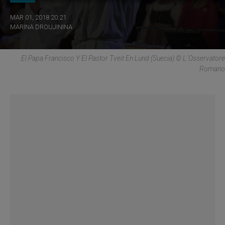
MAR 01, 2018 20:21
MARINA DROUJININA
El Papa Francisco Y El Pastor Tveit En Lund (Suecia) © L´Osservatore
Romano