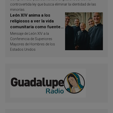
controvertida ley que busca eliminar la identidad de las
minorías.
León XIV anima a los
religiosos a ver la vida
comunitaria como fuente
de inspiración y
Mensaje de León XIV a la
santificación
Conferencia de Superiores
Mayores de Hombres de los
Estados Unidos