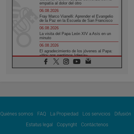
empatía al dolor del otro
06.08.2026
Fray Marco Vianelli: Aprender el Evangelio
de la Paz en la Escuela de San Francisco
06.08.2026
La visita del Papa León XIV a Asís en un
minuto
06.08.2026
El agradecimiento de los jóvenes al Papa:
«Hoy nos sentimos Iglesia»
06.08.2026
Líbano: Reanudan los coloquios en Roma en
medio de tensiones y ataques en el sur del
país
06.08.2026
Hiroshima y Nagasaki, 81 años después.
Comienzan "Diez Días Oración por la Paz"
06.08.2026
Pizzaballa en Asís: los cristianos quieren
paz
Quiénes somos
FAQ
La Propiedad
Los servicios
Difusión
06.08.2026
Estatus legal
Copyright
Contáctenos
Sturla: La visita de León XIV será una buena
noticia para todo el Uruguay