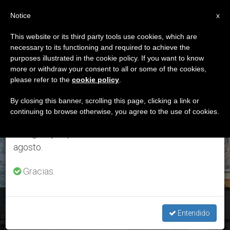
ES
Notice
×
x
Aviso importante
This website or its third party tools use cookies, which are
necessary to its functioning and required to achieve the
Del 27 de julio al 7 de agosto haremos la pausa
ETIQUETA
purposes illustrated in the cookie policy. If you want to know
anual, aprovechando que en el periodo de verano
Posts Tagged ‘Walter
more or withdraw your consent to all or some of the cookies,
please refer to the
cookie policy
.
se generan menos informaciones y también el
William Rozario’
consumo de las mismas disminuye.
By closing this banner, scrolling this page, clicking a link or
continuing to browse otherwise, you agree to the use of cookies.
Retomamos el trabajo ordinario de las ediciones
en inglés y español de ZENIT el lunes 10 de
ÚLTIMAS NOTICIAS
agosto.
Gracias.
Bangladesh: Radio Vaticano anuncia la liberación del P.
Walter William Rozario
Entendido