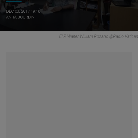
DEC 03, 2017 19:16
ANITA BOURDIN
El P. Walter William Rozario @Radio Vatican