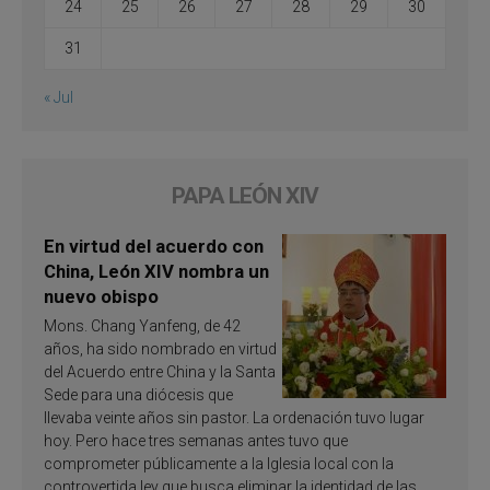
24
25
26
27
28
29
30
31
« Jul
PAPA LEÓN XIV
En virtud del acuerdo con
China, León XIV nombra un
nuevo obispo
Mons. Chang Yanfeng, de 42
años, ha sido nombrado en virtud
del Acuerdo entre China y la Santa
Sede para una diócesis que
llevaba veinte años sin pastor. La ordenación tuvo lugar
hoy. Pero hace tres semanas antes tuvo que
comprometer públicamente a la Iglesia local con la
controvertida ley que busca eliminar la identidad de las