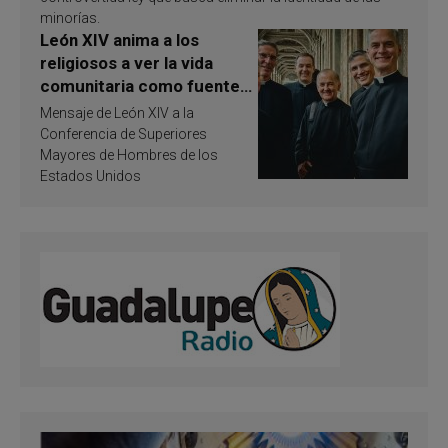
minorías.
León XIV anima a los
religiosos a ver la vida
comunitaria como fuente
de inspiración y
Mensaje de León XIV a la
santificación
Conferencia de Superiores
Mayores de Hombres de los
Estados Unidos