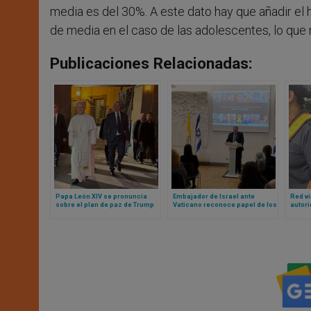
media es del 30%. A este dato hay que añadir el 
de media en el caso de las adolescentes, lo que 
Publicaciones Relacionadas:
Papa León XIV se pronuncia
Embajador de Israel ante
Red vi
sobre el plan de paz de Trump
Vaticano reconoce papel de los
autori
para Gaza (y otros temas
papas en fin de la guerra
del vu
actuales de interés general)
a Sudá