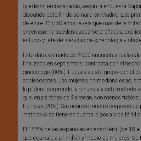
quedaron embarazadas, según la encuesta Daphn
discutido este fin de semana en Madrid. Los pri
de entre 40 y 50 años revela que más de la mita
creen que no pueden quedarse preñadas, explicó
estudio y jefe del servicio de ginecología y obst
Este dato, extraído de 2.000 encuestas realizad
finalizado en septiembre, contrasta con el hecho
ginecólogo (80%). E iguala a este grupo con el 
adolescentes. Las mujeres de mediana edad, entr
la píldora, sorprende la renuncia a este método a
que, en palabras de Salmeán, son menos fiables: 
trompas (20%). Salmeán se mostró sorprendido po
método si se tiene en cuenta la poca vida fértil 
El 16,5% de las españolas en edad fértil (de 15 
que equivale a un millón y medio de mujeres. Se t