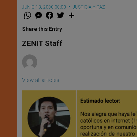
JUNIO 13, 2000 00:00
JUSTICIA Y PAZ
W
M
F
T
S
h
e
a
w
h
a
s
c
i
a
t
s
e
t
r
Share this Entry
s
e
b
t
e
A
n
o
e
p
g
o
r
ZENIT Staff
p
e
k
r
View all articles