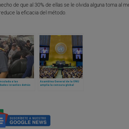
hecho de que al 30% de ellas se le olvida alguna toma al me
reduce la eficacia del método.
nculada a las
Asamblea General de la ONU
dades israelíes detrás
amplía la censura global
elo chárter de palestinos
frica