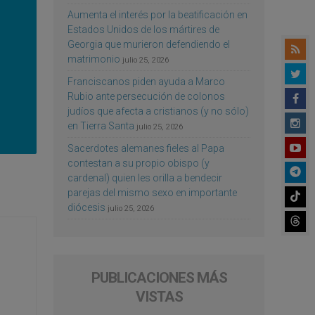
Aumenta el interés por la beatificación en
Estados Unidos de los mártires de
Georgia que murieron defendiendo el
matrimonio
julio 25, 2026
Franciscanos piden ayuda a Marco
Rubio ante persecución de colonos
judíos que afecta a cristianos (y no sólo)
en Tierra Santa
julio 25, 2026
Sacerdotes alemanes fieles al Papa
contestan a su propio obispo (y
cardenal) quien les orilla a bendecir
parejas del mismo sexo en importante
diócesis
julio 25, 2026
PUBLICACIONES MÁS
VISTAS