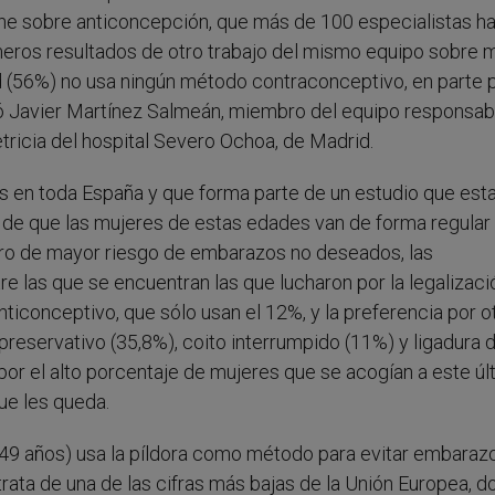
e sobre anticoncepción, que más de 100 especialistas h
meros resultados de otro trabajo del mismo equipo sobre 
d (56%) no usa ningún método contraconceptivo, en parte 
 Javier Martínez Salmeán, miembro del equipo responsab
etricia del hospital Severo Ochoa, de Madrid.
as en toda España y que forma parte de un estudio que est
 de que las mujeres de estas edades van de forma regular 
otro de mayor riesgo de embarazos no deseados, las
e las que se encuentran las que lucharon por la legalizaci
nticonceptivo, que sólo usan el 12%, y la preferencia por o
preservativo (35,8%), coito interrumpido (11%) y ligadura 
r el alto porcentaje de mujeres que se acogían a este úl
que les queda.
a 49 años) usa la píldora como método para evitar embarazo
rata de una de las cifras más bajas de la Unión Europea, d