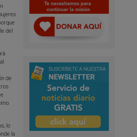
an
mujeres
porque
le del
ará
al
ón de
tros
de
timo
s, lo
onde la