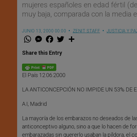
mujeres españoles en edad fértil (de 
muy baja, comparada con la media e
JUNIO 13, 2000 00:00
ZENIT STAFF
JUSTICIA Y PA
W
M
F
T
S
h
e
a
w
h
a
s
c
i
a
t
s
e
t
r
Share this Entry
s
e
b
t
e
A
n
o
e
p
g
o
r
p
e
k
El País 12.06.2000
r
LA ANTICONCEPCIÓN NO IMPIDE UN 53% DE
A.I, Madrid
La mayoría de los embarazos no deseados de la
anticonceptivo alguno, sino a que lo hacen de f
embarazadas sin quererlo usaban la píldora, el c