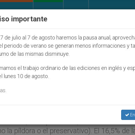
IGLESIA Y MUNDO
DOCUMENTOS
DONATIVOS
iso importante
(y no sólo) en Tierra Santa
Sacerdotes alemane
7 de julio al 7 de agosto haremos la pausa anual, aprovec
el periodo de verano se generan menos informaciones y t
umo de las mismas disminuye.
 impide un 53% de embaraz
amos el trabajo ordinario de las ediciones en inglés y es
l lunes 10 de agosto.
as.
iconceptivos revela que la mayoría de los
En
decir, el 53 por ciento, se debe a la utiliz
la píldora o el preservativo). El 16,5% de l