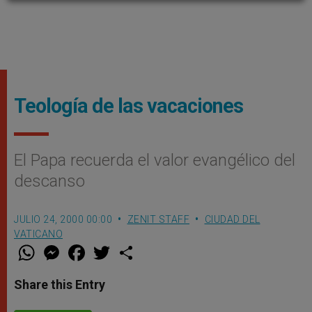
Teología de las vacaciones
El Papa recuerda el valor evangélico del
descanso
JULIO 24, 2000 00:00
ZENIT STAFF
CIUDAD DEL
VATICANO
W
M
F
T
S
h
e
a
w
h
a
s
c
i
a
t
s
e
t
r
Share this Entry
s
e
b
t
e
A
n
o
e