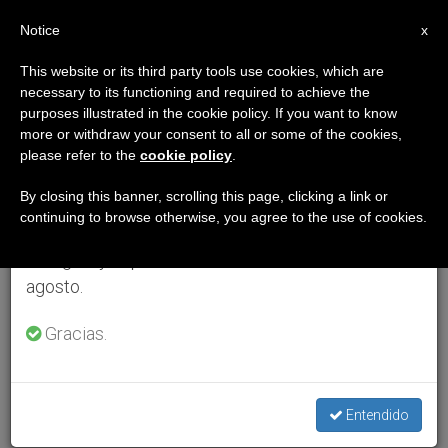
ES
Notice
×
x
Aviso importante
This website or its third party tools use cookies, which are
necessary to its functioning and required to achieve the
Del 27 de julio al 7 de agosto haremos la pausa
purposes illustrated in the cookie policy. If you want to know
anual, aprovechando que en el periodo de verano
more or withdraw your consent to all or some of the cookies,
please refer to the
cookie policy
.
se generan menos informaciones y también el
consumo de las mismas disminuye.
By closing this banner, scrolling this page, clicking a link or
continuing to browse otherwise, you agree to the use of cookies.
Retomamos el trabajo ordinario de las ediciones
en inglés y español de ZENIT el lunes 10 de
agosto.
Gracias.
Entendido