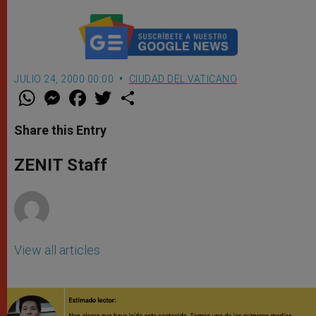
JULIO 24, 2000 00:00
CIUDAD DEL VATICANO
W
M
F
T
S
h
e
a
w
h
a
s
c
i
a
t
s
e
t
r
Share this Entry
s
e
b
t
e
A
n
o
e
p
g
o
r
ZENIT Staff
p
e
k
r
View all articles