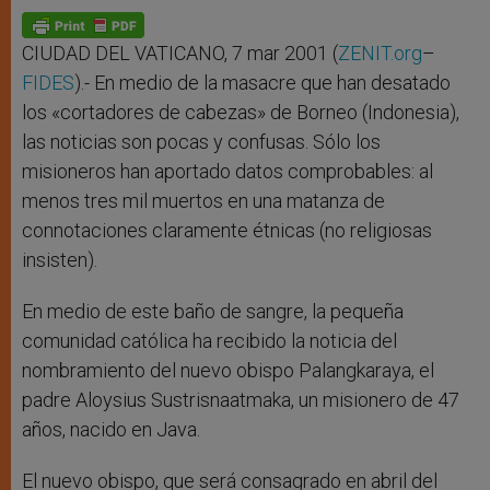
A
n
o
e
p
g
o
r
p
e
k
r
CIUDAD DEL VATICANO, 7 mar 2001 (
ZENIT.org
–
FIDES
).- En medio de la masacre que han desatado
los «cortadores de cabezas» de Borneo (Indonesia),
las noticias son pocas y confusas. Sólo los
misioneros han aportado datos comprobables: al
menos tres mil muertos en una matanza de
connotaciones claramente étnicas (no religiosas
insisten).
En medio de este baño de sangre, la pequeña
comunidad católica ha recibido la noticia del
nombramiento del nuevo obispo Palangkaraya, el
padre Aloysius Sustrisnaatmaka, un misionero de 47
años, nacido en Java.
El nuevo obispo, que será consagrado en abril del