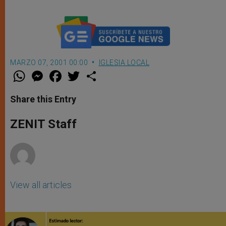
MARZO 07, 2001 00:00
IGLESIA LOCAL
W
M
F
T
S
h
e
a
w
h
a
s
c
i
a
t
s
e
t
r
Share this Entry
s
e
b
t
e
A
n
o
e
p
g
o
r
ZENIT Staff
p
e
k
r
View all articles