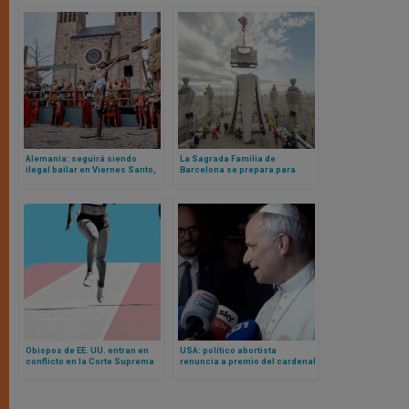
Alemania: seguirá siendo
La Sagrada Familia de
ilegal bailar en Viernes Santo,
Barcelona se prepara para
según Tribunal Constitucional
coronar su horizonte con la
Torre de Cristo, la más alta de
Europa
Obispos de EE. UU. entran en
USA: político abortista
conflicto en la Corte Suprema
renuncia a premio del cardenal
sobre atletas transgénero y
Cupich: Papa León interviene y
deportes femeninos
arzobispo de Chicago emite
esta declaración