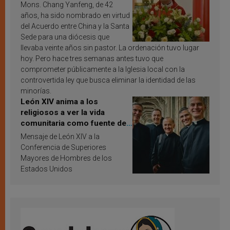
Mons. Chang Yanfeng, de 42
años, ha sido nombrado en virtud
del Acuerdo entre China y la Santa
Sede para una diócesis que
llevaba veinte años sin pastor. La ordenación tuvo lugar
hoy. Pero hace tres semanas antes tuvo que
comprometer públicamente a la Iglesia local con la
controvertida ley que busca eliminar la identidad de las
minorías.
León XIV anima a los
religiosos a ver la vida
comunitaria como fuente de
inspiración y santificación
Mensaje de León XIV a la
Conferencia de Superiores
Mayores de Hombres de los
Estados Unidos