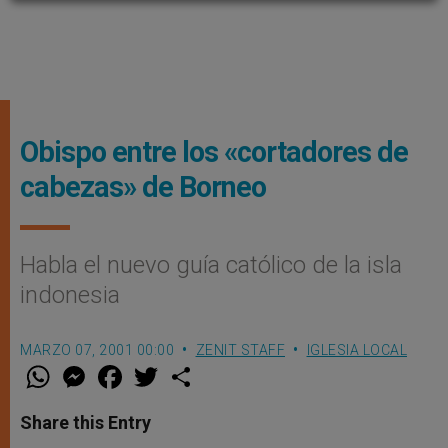
Obispo entre los «cortadores de
cabezas» de Borneo
Habla el nuevo guía católico de la isla
indonesia
MARZO 07, 2001 00:00
ZENIT STAFF
IGLESIA LOCAL
W
M
F
T
S
h
e
a
w
h
a
s
c
i
a
t
s
e
t
r
Share this Entry
s
e
b
t
e