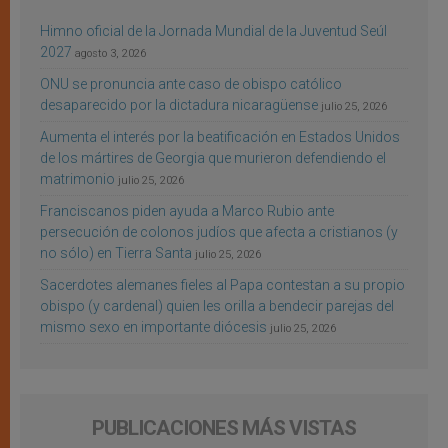
Himno oficial de la Jornada Mundial de la Juventud Seúl
2027
agosto 3, 2026
ONU se pronuncia ante caso de obispo católico
desaparecido por la dictadura nicaragüense
julio 25, 2026
Aumenta el interés por la beatificación en Estados Unidos
de los mártires de Georgia que murieron defendiendo el
matrimonio
julio 25, 2026
Franciscanos piden ayuda a Marco Rubio ante
persecución de colonos judíos que afecta a cristianos (y
no sólo) en Tierra Santa
julio 25, 2026
Sacerdotes alemanes fieles al Papa contestan a su propio
obispo (y cardenal) quien les orilla a bendecir parejas del
mismo sexo en importante diócesis
julio 25, 2026
PUBLICACIONES MÁS VISTAS