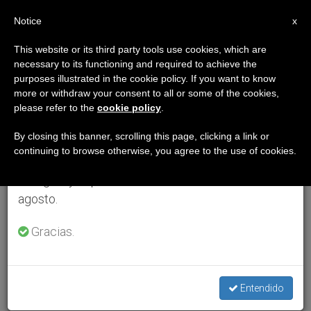
ES
Notice
×
x
Aviso importante
This website or its third party tools use cookies, which are
necessary to its functioning and required to achieve the
Del 27 de julio al 7 de agosto haremos la pausa
purposes illustrated in the cookie policy. If you want to know
anual, aprovechando que en el periodo de verano
more or withdraw your consent to all or some of the cookies,
please refer to the
cookie policy
.
se generan menos informaciones y también el
consumo de las mismas disminuye.
By closing this banner, scrolling this page, clicking a link or
continuing to browse otherwise, you agree to the use of cookies.
Retomamos el trabajo ordinario de las ediciones
en inglés y español de ZENIT el lunes 10 de
agosto.
Gracias.
Entendido