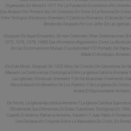
Organizado En Viena En 1971 Por La Fundación Ecuménica «Pro Oriente»
Que Alcanzó Por Primera Vez Un Consenso En Torno A La Persona De Cristo
Entre Teólogos Ortodoxos Orientales Y Católicos Romanos. El Acuerdo Fue
Bendecido Después Por Los Jefes De Las Iglesias.
«Después De Aquel Encuentro, Se Han Celebrado Otras Deliberaciones (en
1973, 1976, 1978, 1988) Que Afrontaron Argumentos Como La Abolición
De Las Excomuniones Mutuas O La Autoridad Y El Primado Del Papa»,
Añade El Arzobispo Armenio.
«De Este Modo, Después De 1500 Años Del Concilio De Calcedonia Se Ha
Allanado La Controversia Cristológica Entre La Iglesia Católica Romana Y
Las Iglesias Ortodoxas Orientales Y Se Ha Alcanzado Finalmente Una
Reconciliación En Beneficio De Los Pueblos Y De La Iglesia De Cristo»,
Aclara El Representante Armenio.
De Hecho, La Iglesia Apostólica Armenia Y La Iglesia Católica Superaron
Oficialmente Sus Diferencias En Estas Cuestiones Teológicas En 1996,
Cuando El Anterior Patriarca Armenio, Karekin I Y Juan Pablo II Firmaron
Una Declaración Conjunta Sobre La Naturaleza De Cristo, En Roma.