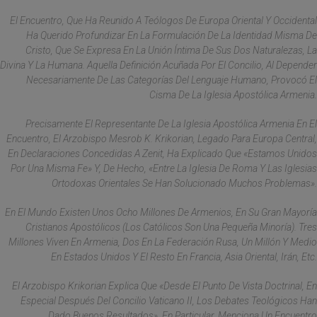
El Encuentro, Que Ha Reunido A Teólogos De Europa Oriental Y Occidental
Ha Querido Profundizar En La Formulación De La Identidad Misma De
Cristo, Que Se Expresa En La Unión Íntima De Sus Dos Naturalezas, La
Divina Y La Humana. Aquella Definición Acuñada Por El Concilio, Al Depender
Necesariamente De Las Categorías Del Lenguaje Humano, Provocó El
Cisma De La Iglesia Apostólica Armenia.
Precisamente El Representante De La Iglesia Apostólica Armenia En El
Encuentro, El Arzobispo Mesrob K. Krikorian, Legado Para Europa Central,
En Declaraciones Concedidas A Zenit, Ha Explicado Que «estamos Unidos
Por Una Misma Fe» Y, De Hecho, «entre La Iglesia De Roma Y Las Iglesias
Ortodoxas Orientales Se Han Solucionado Muchos Problemas».
En El Mundo Existen Unos Ocho Millones De Armenios, En Su Gran Mayoría
Cristianos Apostólicos (los Católicos Son Una Pequeña Minoría). Tres
Millones Viven En Armenia, Dos En La Federación Rusa, Un Millón Y Medio
En Estados Unidos Y El Resto En Francia, Asia Oriental, Irán, Etc.
El Arzobispo Krikorian Explica Que «desde El Punto De Vista Doctrinal, En
Especial Después Del Concilio Vaticano II, Los Debates Teológicos Han
Dado Buenos Resultados». En Particular, Menciona Un Encuentro