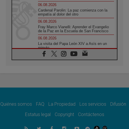
06.08.2026
Cardenal Parolin: La paz comienza con la
empatía al dolor del otro
06.08.2026
Fray Marco Vianelli: Aprender el Evangelio
de la Paz en la Escuela de San Francisco
06.08.2026
La visita del Papa León XIV a Asís en un
minuto
06.08.2026
El agradecimiento de los jóvenes al Papa:
«Hoy nos sentimos Iglesia»
06.08.2026
Líbano: Reanudan los coloquios en Roma en
medio de tensiones y ataques en el sur del
país
06.08.2026
Hiroshima y Nagasaki, 81 años después.
Comienzan "Diez Días Oración por la Paz"
Quiénes somos
FAQ
La Propiedad
Los servicios
Difusión
06.08.2026
Estatus legal
Copyright
Contáctenos
Pizzaballa en Asís: los cristianos quieren
paz
06.08.2026