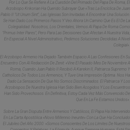
Por Lo Que Se Refiere A La Cuestión Del Primado Del Papa De Roma, El
Arzobispo Krikorian Ha Querido Subrayar Que «tras La Encíclica De Juan
Pablo II "Ut Unum Sint", Las Iglesias Son Invitadas A Encontrar Una Solución.
Se Han Dado Los Primeros Pasos Y Veo Ahora Un Camino Que Es El De La
Colegialidad. Nosotros, Los Orientales, Vemos Al Papa De Roma Como
"Primus Inter Pares", Pero Para Las Decisiones Que Afectan A Nuestra Vida,
En Especial A Nivel Administrativo, Pedimos Soluciones Decididas A Nivel
Colegial».
El Arzobispo Armenio Ha Dejado También Espacio A Las Confesiones En Su
Encuentro Con Al Redacción De Zenit: «Vine El Pasado Mes De Noviembre A
Roma, Cuando Juan Pablo II Recibió A Karekin II, Patriarca Supremo Y
Catholicos De Todos Los Armenios, Y Tuve Una Impresión Óptima. Nos Ha
Dado La Sensación De Que No Somos Discriminados. El Patriarca Y Los
Arzobispos De Nuestra Iglesia Han Sido Bien Acogidos Y Los Encuentros
Han Sido Provechosos. En Definitiva, Estoy Cada Vez Más Convencido De
Que En La Fe Estamos Unidos».
Sobre La Gran Disputa Entre Armenios Y Católicos, El Papa Ha Intervenido
En La Carta Apostólica «Novo Millennio Ineunte» Con La Que Ha Concluido
El Jubileo Del Año 2000: «Somos Conscientes De Los Límites De Nuestros
Conceptos Y Palabras. La Fórmula, Aunque Siempre Humana, Está Sin