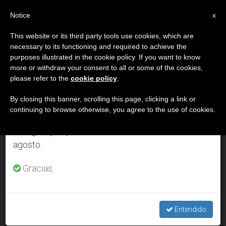
ES
Notice
×
x
Aviso importante
This website or its third party tools use cookies, which are
necessary to its functioning and required to achieve the
Del 27 de julio al 7 de agosto haremos la pausa
DÍA
purposes illustrated in the cookie policy. If you want to know
anual, aprovechando que en el periodo de verano
Marzo 13th, 2001
more or withdraw your consent to all or some of the cookies,
please refer to the
cookie policy
.
se generan menos informaciones y también el
consumo de las mismas disminuye.
By closing this banner, scrolling this page, clicking a link or
continuing to browse otherwise, you agree to the use of cookies.
ÚLTIMAS NOTICIAS
Retomamos el trabajo ordinario de las ediciones
en inglés y español de ZENIT el lunes 10 de
agosto.
A nivel teológico, católicos y ortodoxos están más cerca
que nunca
Gracias.
MAR 13, 2001 00:00
ZENIT STAFF
Entendido