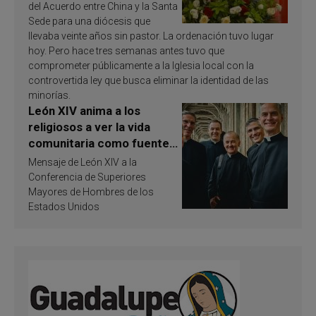
del Acuerdo entre China y la Santa
Sede para una diócesis que
llevaba veinte años sin pastor. La ordenación tuvo lugar
hoy. Pero hace tres semanas antes tuvo que
comprometer públicamente a la Iglesia local con la
controvertida ley que busca eliminar la identidad de las
minorías.
León XIV anima a los
religiosos a ver la vida
comunitaria como fuente
de inspiración y
Mensaje de León XIV a la
santificación
Conferencia de Superiores
Mayores de Hombres de los
Estados Unidos