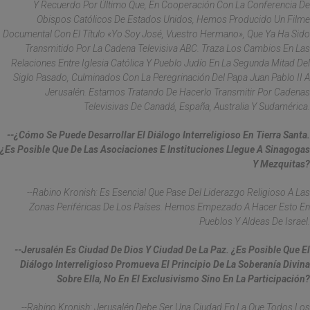
Y Recuerdo Por Último Que, En Cooperación Con La Conferencia De
Obispos Católicos De Estados Unidos, Hemos Producido Un Filme
Documental Con El Título «Yo Soy José, Vuestro Hermano», Que Ya Ha Sido
Transmitido Por La Cadena Televisiva ABC. Traza Los Cambios En Las
Relaciones Entre Iglesia Católica Y Pueblo Judío En La Segunda Mitad Del
Siglo Pasado, Culminados Con La Peregrinación Del Papa Juan Pablo II A
Jerusalén. Estamos Tratando De Hacerlo Transmitir Por Cadenas
Televisivas De Canadá, España, Australia Y Sudamérica.
--¿Cómo Se Puede Desarrollar El Diálogo Interreligioso En Tierra Santa.
¿Es Posible Que De Las Asociaciones E Instituciones Llegue A Sinagogas
Y Mezquitas?
--Rabino Kronish: Es Esencial Que Pase Del Liderazgo Religioso A Las
Zonas Periféricas De Los Países. Hemos Empezado A Hacer Esto En
Pueblos Y Aldeas De Israel.
--Jerusalén Es Ciudad De Dios Y Ciudad De La Paz. ¿Es Posible Que El
Diálogo Interreligioso Promueva El Principio De La Soberanía Divina
Sobre Ella, No En El Exclusivismo Sino En La Participación?
--Rabino Kronish: Jerusalén Debe Ser Una Ciudad En La Que Todos Los