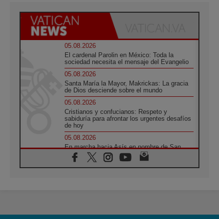
05.08.2026
El cardenal Parolin en México: Toda la
sociedad necesita el mensaje del Evangelio
05.08.2026
Santa María la Mayor, Makrickas: La gracia
de Dios desciende sobre el mundo
05.08.2026
Cristianos y confucianos: Respeto y
sabiduría para afrontar los urgentes desafíos
de hoy
05.08.2026
En marcha hacia Asís en nombre de San
Francisco, a la espera de León
05.08.2026
Venezuela, Padre Pagniello: "En medio del
dolor, una Iglesia que no se rinde"
05.08.2026
La Fuerza del "Círculo de Héroes" con el
Papa en la Audiencia General