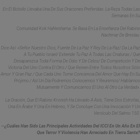
En El Bolsillo Llevaba Una De Sus Oraciones Preferidas. La Reza Todas Las
Semanas En Su
Comunidad Kok HaNeshama. Se Basa En La Enseñanza Del Rabino
Nachmar De Breslau.
Dice Así: «Señor Nuestro Dios, Fuente De La Paz Y Rey De La Paz/ Da La Paz
A Tu Pueblo Israel/ Extiende Tu Paz A Todas Las Criaturas./ Que
Desaparezca Toda Forma De Odio Y De Celos/ De Competición Y De
Victoria Del Uno Contra El Otro./ Que Reinen Entre Todos Nosotros Sólo
Amor Y Gran Paz./ Que Cada Uno Tome Conciencia Del Amor Que Hay En Su
Prójimo./ Así Un Día Podremos Conocernos Y Reunirnos/ Hablarnos
Mutuamente Y Comunicarnos El Uno Al Otro La Verdad».
La Oración, Que El Rabino Kronish Ha Llevado A Asís, Tiene Dos Estrofas,
Una En Árabe Y Una En Hebreo, Y Se Concluye Con Una Invocación Y Un
Versículo Del Salmo 150.
--¿Cuáles Han Sido Las Principales Actividades Del ICCI En Un Año En El
Que Terror Y Violencia Han Arreciado En Tierra Santa?