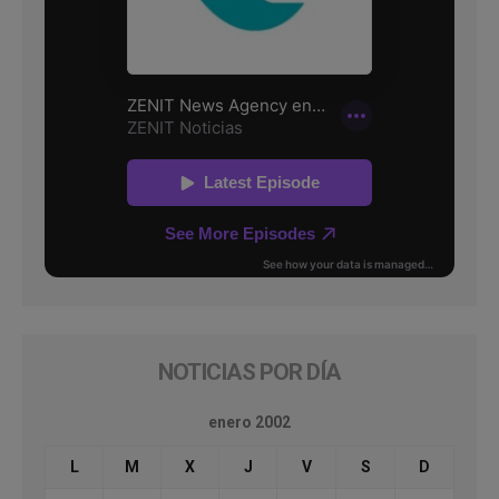
NOTICIAS POR DÍA
enero 2002
L
M
X
J
V
S
D