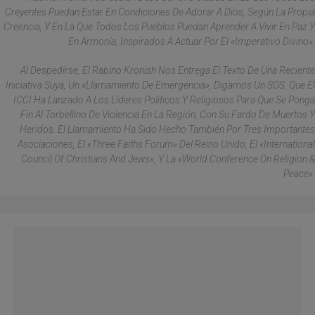
Creyentes Puedan Estar En Condiciones De Adorar A Dios, Según La Propia
Creencia, Y En La Que Todos Los Pueblos Puedan Aprender A Vivir En Paz Y
En Armonía, Inspirados A Actuar Por El «imperativo Divino».
Al Despedirse, El Rabino Kronish Nos Entrega El Texto De Una Reciente
Iniciativa Suya, Un «llamamiento De Emergencia», Digamos Un SOS, Que El
ICCI Ha Lanzado A Los Líderes Políticos Y Religiosos Para Que Se Ponga
Fin Al Torbellino De Violencia En La Región, Con Su Fardo De Muertos Y
Heridos. El Llamamiento Ha Sido Hecho También Por Tres Importantes
Asociaciones, El «Three Faiths Forum» Del Reino Unido, El «International
Council Of Christians And Jews», Y La «World Conference On Religion &
Peace».