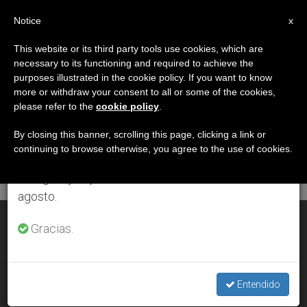
ES
Notice
×
x
Aviso importante
This website or its third party tools use cookies, which are
necessary to its functioning and required to achieve the
Del 27 de julio al 7 de agosto haremos la pausa
DÍA
purposes illustrated in the cookie policy. If you want to know
anual, aprovechando que en el periodo de verano
Enero 24th, 2002
more or withdraw your consent to all or some of the cookies,
please refer to the
cookie policy
.
se generan menos informaciones y también el
consumo de las mismas disminuye.
By closing this banner, scrolling this page, clicking a link or
continuing to browse otherwise, you agree to the use of cookies.
ÚLTIMAS NOTICIAS
Retomamos el trabajo ordinario de las ediciones
en inglés y español de ZENIT el lunes 10 de
agosto.
Rabino Ron Kronish «Rezo en árabe y en hebreo» por la paz
Gracias.
JAN 24, 2002 00:00
ZENIT STAFF
Entendido