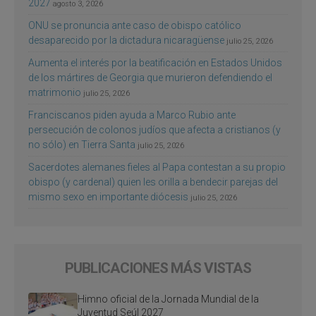
2027
agosto 3, 2026
ONU se pronuncia ante caso de obispo católico
desaparecido por la dictadura nicaragüense
julio 25, 2026
Aumenta el interés por la beatificación en Estados Unidos
de los mártires de Georgia que murieron defendiendo el
matrimonio
julio 25, 2026
Franciscanos piden ayuda a Marco Rubio ante
persecución de colonos judíos que afecta a cristianos (y
no sólo) en Tierra Santa
julio 25, 2026
Sacerdotes alemanes fieles al Papa contestan a su propio
obispo (y cardenal) quien les orilla a bendecir parejas del
mismo sexo en importante diócesis
julio 25, 2026
PUBLICACIONES MÁS VISTAS
Himno oficial de la Jornada Mundial de la
Juventud Seúl 2027