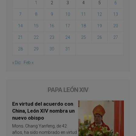
1
2
3
4
5
6
7
8
9
10
11
12
13
14
15
16
17
18
19
20
21
22
23
24
25
26
27
28
29
30
31
« Dic
Feb »
PAPA LEÓN XIV
En virtud del acuerdo con
China, León XIV nombra un
nuevo obispo
Mons. Chang Yanfeng, de 42
años, ha sido nombrado en virtud