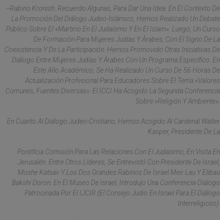
--Rabino Kronish: Recuerdo Algunas, Para Dar Una Idea. En El Contexto De
La Promoción Del Diálogo Judeo-Islámico, Hemos Realizado Un Debate
Público Sobre El «Martirio En El Judaísmo Y En El Islam». Luego, Un Curso
De Formación Para Mujeres Judías Y Árabes, Con El Signo De La
Coexistencia Y De La Participación. Hemos Promovido Otras Iniciativas De
Diálogo Entre Mujeres Judías Y Árabes Con Un Programa Específico. En
Este Año Académico, Se Ha Realizado Un Curso De 56 Horas De
Actualización Profesional Para Educadores Sobre El Tema «Valores
Comunes, Fuentes Diversas». El ICCI Ha Acogido La Segunda Conferencia
Sobre «Religión Y Ambiente».
En Cuanto Al Diálogo Judeo-Cristiano, Hemos Acogido Al Cardenal Walter
Kasper, Presidente De La
Pontificia Comisión Para Las Relaciones Con El Judaísmo, En Visita En
Jerusalén. Entre Otros Líderes, Se Entrevistó Con Presidente De Israel,
Moshe Katsav Y Los Dos Grandes Rabinos De Israel Meir Lau Y Elibau
Bakshi Doron. En El Museo De Israel, Introdujo Una Conferencia-Diálogo
Patrocinada Por El IJCIR (el Consejo Judío En Israel Para El Diálogo
Interreligioso).