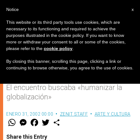
ES
Notice
x
This website or its third party tools use cookies, which are
necessary to its functioning and required to achieve the
purposes illustrated in the cookie policy. If you want to know
Obispos de América se reúnen
more or withdraw your consent to all or some of the cookies,
please refer to the
cookie policy
.
con organizaciones financieras
internacionales
By closing this banner, scrolling this page, clicking a link or
continuing to browse otherwise, you agree to the use of cookies.
El encuentro buscaba «humanizar la
globalización»
ENERO 31, 2002 00:00
ZENIT STAFF
ARTE Y CULTURA
W
M
F
T
S
h
e
a
w
h
a
s
c
i
a
t
s
e
t
r
Share this Entry
s
e
b
t
e