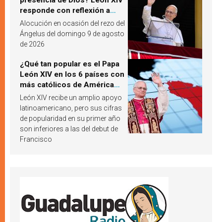
presencia de Dios? León XIV
responde con reflexión a
partir de un pasaje del
Alocución en ocasión del rezo del
Evangelio
Ángelus del domingo 9 de agosto
de 2026
¿Qué tan popular es el Papa
León XIV en los 6 países con
más católicos de América
Latina en 2026? Publican
León XIV recibe un amplio apoyo
resultados de investigación
latinoamericano, pero sus cifras
de popularidad en su primer año
son inferiores a las del debut de
Francisco