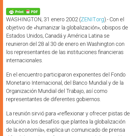
A
n
o
e
p
g
o
r
p
e
k
r
WASHINGTON, 31 enero 2002 (
ZENIT.org
).- Con el
objetivo de «humanizar la globalización», obispos de
Estados Unidos, Canadá y América Latina se
reunieron del 28 al 30 de enero en Washington con
los representantes de las instituciones financieras
internacionales.
En el encuentro participaron exponentes del Fondo
Monetario Internacional, del Banco Mundial y de la
Organización Mundial del Trabajo, así como
representantes de diferentes gobiernos.
La reunión sirvió para «reflexionar y ofrecer pistas de
solución a los desafíos que plantea la globalización
de la economía», explica un comunicado de prensa