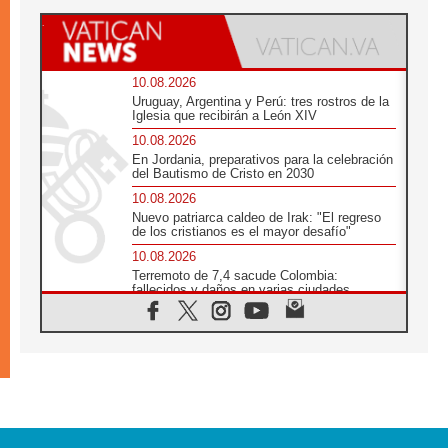
10.08.2026
Uruguay, Argentina y Perú: tres rostros de la
Iglesia que recibirán a León XIV
10.08.2026
En Jordania, preparativos para la celebración
del Bautismo de Cristo en 2030
10.08.2026
Nuevo patriarca caldeo de Irak: "El regreso
de los cristianos es el mayor desafío"
10.08.2026
Terremoto de 7,4 sacude Colombia:
fallecidos y daños en varias ciudades
10.08.2026
Ébola en RD Congo: Alarma de la UNICEF
por 743 casos confirmados entre niños
10.08.2026
Los obispos de Francia invitan a rezar por el
viaje del Papa
10.08.2026