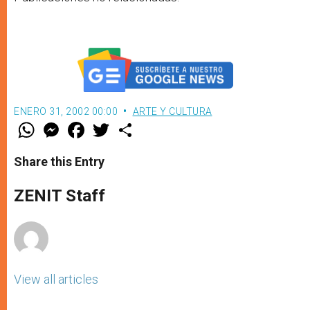
ENERO 31, 2002 00:00
ARTE Y CULTURA
W
M
F
T
S
h
e
a
w
h
a
s
c
i
a
t
s
e
t
r
Share this Entry
s
e
b
t
e
A
n
o
e
p
g
o
r
ZENIT Staff
p
e
k
r
View all articles