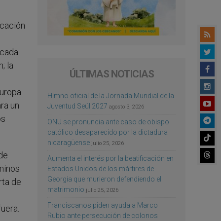
ocación
 cada
; la
ÚLTIMAS NOTICIAS
Europa
Himno oficial de la Jornada Mundial de la
ara un
Juventud Seúl 2027
agosto 3, 2026
os
ONU se pronuncia ante caso de obispo
católico desaparecido por la dictadura
nicaragüense
julio 25, 2026
ede
Aumenta el interés por la beatificación en
aminos
Estados Unidos de los mártires de
Georgia que murieron defendiendo el
rta de
matrimonio
julio 25, 2026
Franciscanos piden ayuda a Marco
fuera.
Rubio ante persecución de colonos