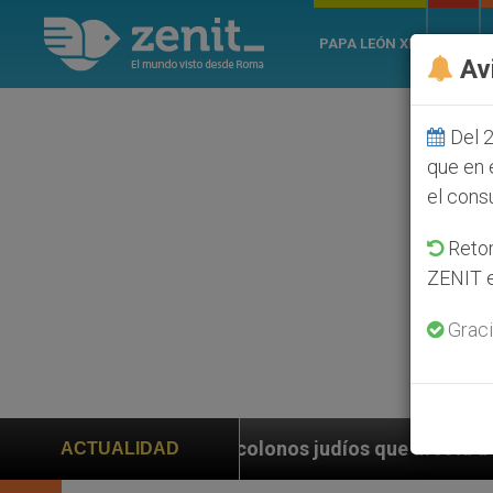
PAPA LEÓN XIV
ROMA
Av
Del 2
que en 
el cons
Retom
ZENIT e
Graci
 colonos judíos que afecta a cristianos (y no sólo) en
ACTUALIDAD