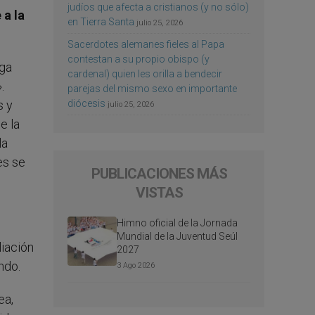
judíos que afecta a cristianos (y no sólo)
 a la
en Tierra Santa
julio 25, 2026
Sacerdotes alemanes fieles al Papa
contestan a su propio obispo (y
aga
cardenal) quien les orilla a bendecir
.
parejas del mismo sexo en importante
diócesis
s y
julio 25, 2026
e la
la
es se
PUBLICACIONES MÁS
VISTAS
Himno oficial de la Jornada
Mundial de la Juventud Seúl
liación
2027
ndo.
3 Ago 2026
ea,