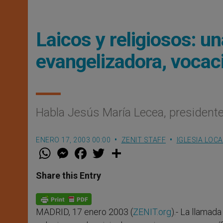
Laicos y religiosos: 
evangelizadora, vocac
Habla Jesús María Lecea, presidente
ENERO 17, 2003 00:00
ZENIT STAFF
IGLESIA LOCA
W
M
F
T
S
h
e
a
w
h
a
s
c
i
a
t
s
e
t
r
Share this Entry
s
e
b
t
e
A
n
o
e
p
g
o
r
p
e
k
MADRID, 17 enero 2003 (
ZENIT.org
).- La llamada
r