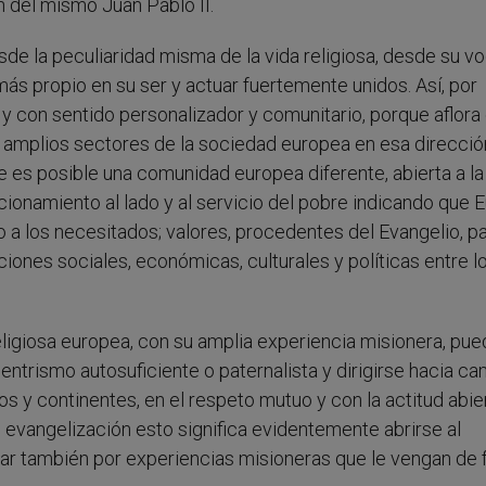
ón del mismo Juan Pablo II.
sde la peculiaridad misma de la vida religiosa, desde su v
 más propio en su ser y actuar fuertemente unidos. Así, por
a y con sentido personalizador y comunitario, porque aflora
amplios sectores de la sociedad europea en esa dirección
 es posible una comunidad europea diferente, abierta a la
cionamiento al lado y al servicio del pobre indicando que 
 a los necesitados; valores, procedentes del Evangelio, p
ones sociales, económicas, culturales y políticas entre l
religiosa europea, con su amplia experiencia misionera, pu
centrismo autosuficiente o paternalista y dirigirse hacia c
s y continentes, en el respeto mutuo y con la actitud abie
 evangelización esto significa evidentemente abrirse al
zar también por experiencias misioneras que le vengan de 