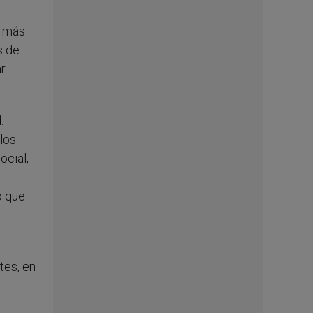
s más
s de
ar
.
los
ocial,
o que
tes, en