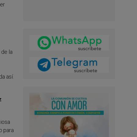
ber
e
 de la
a así.
z
giosa
o para