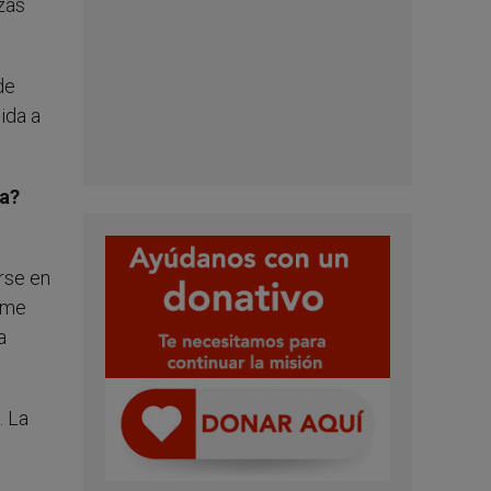
zas
de
ida a
ia?
rse en
sume
a
. La