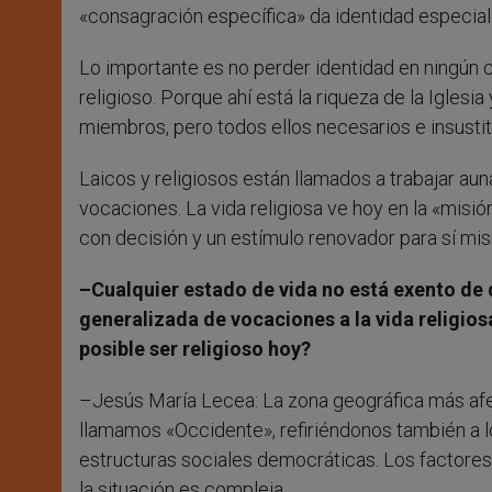
«consagración específica» da identidad especial a
Lo importante es no perder identidad en ningún ca
religioso. Porque ahí está la riqueza de la Iglesi
miembros, pero todos ellos necesarios e insustit
Laicos y religiosos están llamados a trabajar auna
vocaciones. La vida religiosa ve hoy en la «misió
con decisión y un estímulo renovador para sí mi
–Cualquier estado de vida no está exento de di
generalizada de vocaciones a la vida religio
posible ser religioso hoy?
–Jesús María Lecea: La zona geográfica más afect
llamamos «Occidente», refiriéndonos también a
estructuras sociales democráticas. Los factore
la situación es compleja.