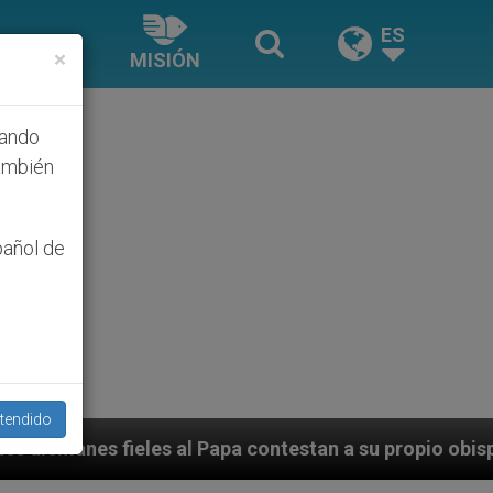
ES
×
MISIÓN
hando
ambién
pañol de
tendido
pa contestan a su propio obispo (y cardenal) quien les