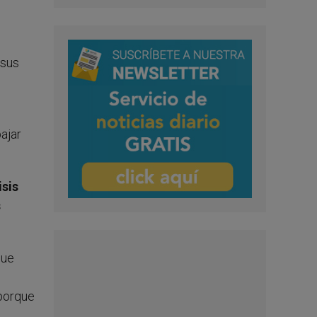
l
 sus
ajar
isis
s
que
 porque