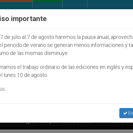
IGLESIA Y MUNDO
DOCUMENTOS
DONATIVOS
iso importante
7 de julio al 7 de agosto haremos la pausa anual, aprovec
el periodo de verano se generan menos informaciones y t
umo de las mismas disminuye.
amos el trabajo ordinario de las ediciones en inglés y es
l lunes 10 de agosto.
as.
En
 Tierra Santa
Sacerdotes alemanes fieles al Pa