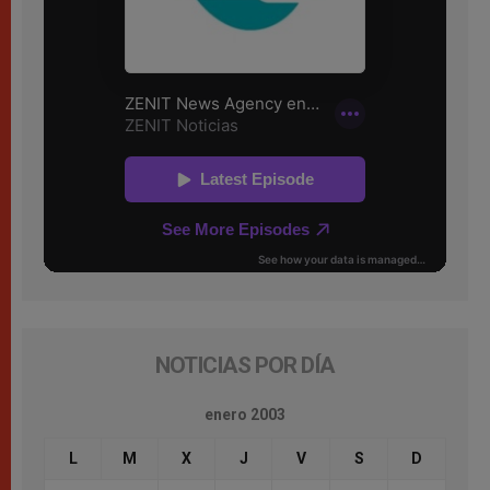
NOTICIAS POR DÍA
enero 2003
L
M
X
J
V
S
D