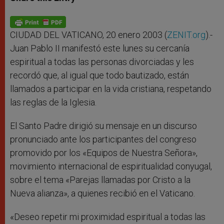
s
e
b
t
e
A
n
o
e
p
g
o
r
p
e
k
r
CIUDAD DEL VATICANO, 20 enero 2003 (
ZENIT.org
).-
Juan Pablo II manifestó este lunes su cercanía
espiritual a todas las personas divorciadas y les
recordó que, al igual que todo bautizado, están
llamados a participar en la vida cristiana, respetando
las reglas de la Iglesia.
El Santo Padre dirigió su mensaje en un discurso
pronunciado ante los participantes del congreso
promovido por los «Equipos de Nuestra Señora»,
movimiento internacional de espiritualidad conyugal,
sobre el tema «Parejas llamadas por Cristo a la
Nueva alianza», a quienes recibió en el Vaticano.
«Deseo repetir mi proximidad espiritual a todas las