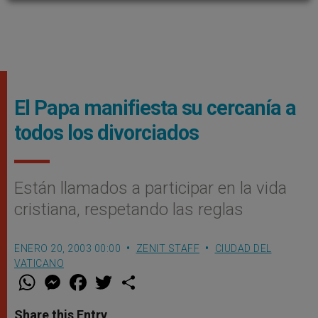
El Papa manifiesta su cercanía a
todos los divorciados
Están llamados a participar en la vida
cristiana, respetando las reglas
ENERO 20, 2003 00:00
ZENIT STAFF
CIUDAD DEL
VATICANO
W
M
F
T
S
h
e
a
w
h
a
s
c
i
a
t
s
e
t
r
Share this Entry