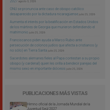
2027
agosto 3, 2026
ONU se pronuncia ante caso de obispo católico
desaparecido por la dictadura nicaragüense
julio 25, 2026
Aumenta el interés por la beatificación en Estados Unidos
de los mártires de Georgia que murieron defendiendo el
matrimonio
julio 25, 2026
Franciscanos piden ayuda a Marco Rubio ante
persecución de colonos judíos que afecta a cristianos (y
no sólo) en Tierra Santa
julio 25, 2026
Sacerdotes alemanes fieles al Papa contestan a su propio
obispo (y cardenal) quien les orilla a bendecir parejas del
mismo sexo en importante diócesis
julio 25, 2026
PUBLICACIONES MÁS VISTAS
Himno oficial de la Jornada Mundial de la
Juventud Seúl 2027