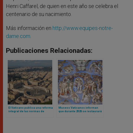
Henri Caffarel, de quien en este año se celebra el
centenario de su nacimiento.
Más información en
http://www.equipes-notre-
dame.com
.
Publicaciones Relacionadas:
El Vaticano publica una reforma
Museos Vaticanos informan
integral de las normas de
que durante 2026 se restaurará
contratación pública para
el Juicio Final de Miguel Ángel
fortalecer la transparencia y la
en Capilla Sixtina
eficiencia