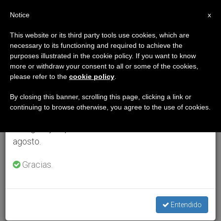
ES
Notice
×
x
Aviso importante
This website or its third party tools use cookies, which are
necessary to its functioning and required to achieve the
Del 27 de julio al 7 de agosto haremos la pausa
purposes illustrated in the cookie policy. If you want to know
anual, aprovechando que en el periodo de verano
more or withdraw your consent to all or some of the cookies,
please refer to the
cookie policy
.
se generan menos informaciones y también el
consumo de las mismas disminuye.
By closing this banner, scrolling this page, clicking a link or
continuing to browse otherwise, you agree to the use of cookies.
Retomamos el trabajo ordinario de las ediciones
en inglés y español de ZENIT el lunes 10 de
agosto.
Gracias.
Entendido