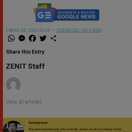
ENERO 20, 2003 00:00
CIUDAD DEL VATICANO
W
M
F
T
S
h
e
a
w
h
a
s
c
i
a
t
s
e
t
r
Share this Entry
s
e
b
t
e
A
n
o
e
p
g
o
r
ZENIT Staff
p
e
k
r
View all articles