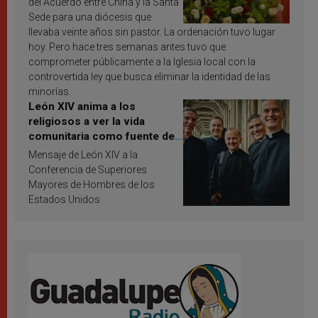
del Acuerdo entre China y la Santa
Sede para una diócesis que
llevaba veinte años sin pastor. La ordenación tuvo lugar
hoy. Pero hace tres semanas antes tuvo que
comprometer públicamente a la Iglesia local con la
controvertida ley que busca eliminar la identidad de las
minorías.
León XIV anima a los
religiosos a ver la vida
comunitaria como fuente de
inspiración y santificación
Mensaje de León XIV a la
Conferencia de Superiores
Mayores de Hombres de los
Estados Unidos