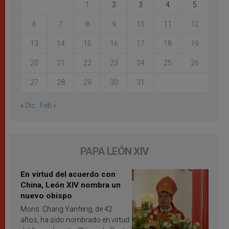
1
2
3
4
5
6
7
8
9
10
11
12
13
14
15
16
17
18
19
20
21
22
23
24
25
26
27
28
29
30
31
« Dic
Feb »
PAPA LEÓN XIV
En virtud del acuerdo con
China, León XIV nombra un
nuevo obispo
Mons. Chang Yanfeng, de 42
años, ha sido nombrado en virtud