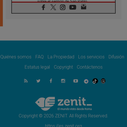
sobre el sermón de San Pablo
08.08.2026
En Colombia, «la paz no se compra con una
firma»
08.08.2026
En Venezuela celebraron los 416 años del
Santo Cristo de La Grita
08.08.2026
El Papa: en Santa Ágata contemplamos la
victoria del amor sobre la muerte
Quiénes somos
FAQ
La Propiedad
Los servicios
Difusión
08.08.2026
León XIV visitará el Santuario de la Madre
Estatus legal
Copyright
Contáctenos
del Buen Consejo de Genazzano
07.08.2026
Filipinas: el Vicariato Apostólico de Calapán
se convierte en diócesis
07.08.2026
Honduras: Los desplazados invisibles de una
crisis olvidada
Copyright © 2026 ZENIT. All Rights Reserved.
https://es.zenit.org