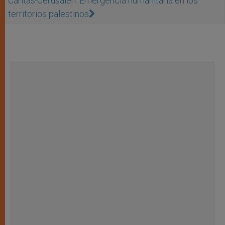
Cáritas-Jerusalén: Emergencia humanitaria en los
territorios palestinos