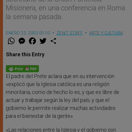
Misionera, en una conferencia en Roma
la semana pasada.
ENERO 23, 2003 00:00
ZENIT STAFF
ARTE Y CULTURA
W
M
F
T
S
h
e
a
w
h
a
s
c
i
a
t
s
e
t
r
Share this Entry
s
e
b
t
e
A
n
o
e
p
g
o
r
p
e
k
r
El padre del Prete aclara que en su intervención
«explicó que la Iglesia católica es una religión
minoritaria, como de hecho lo es, y que es libre de
actuar y trabajar según la ley del país, y que el
gobierno le permite realizar muchas actividades
para el bienestar de la gente».
«Las relaciones entre la Iglesia y el gobierno son