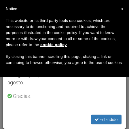
ES
Notice
×
x
Aviso importante
This website or its third party tools use cookies, which are
necessary to its functioning and required to achieve the
Del 27 de julio al 7 de agosto haremos la pausa
purposes illustrated in the cookie policy. If you want to know
anual, aprovechando que en el periodo de verano
more or withdraw your consent to all or some of the cookies,
please refer to the
cookie policy
.
se generan menos informaciones y también el
consumo de las mismas disminuye.
By closing this banner, scrolling this page, clicking a link or
continuing to browse otherwise, you agree to the use of cookies.
Retomamos el trabajo ordinario de las ediciones
en inglés y español de ZENIT el lunes 10 de
agosto.
Gracias.
Entendido