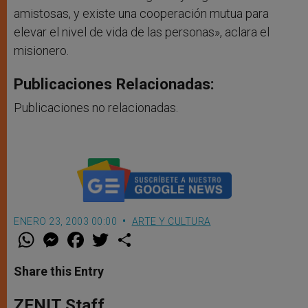
amistosas, y existe una cooperación mutua para
elevar el nivel de vida de las personas», aclara el
misionero.
Publicaciones Relacionadas:
Publicaciones no relacionadas.
ENERO 23, 2003 00:00
ARTE Y CULTURA
W
M
F
T
S
h
e
a
w
h
a
s
c
i
a
t
s
e
t
r
Share this Entry
s
e
b
t
e
A
n
o
e
p
g
o
r
ZENIT Staff