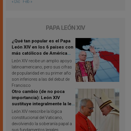
« Dic
Feb »
PAPA LEÓN XIV
¿Qué tan popular es el Papa
León XIV en los 6 países con
más católicos de América
Latina en 2026? Publican
León XIV recibe un amplio apoyo
resultados de investigación
latinoamericano, pero sus cifras
de popularidad en su primer año
son inferiores a las del debut de
Francisco
Otro cambio (de no poca
importancia): León XIV
sustituye integralmente la ley
vaticana de Papa Francisco
León XIV reescribe la lógica
constitucional del Vaticano,
devolviendo la soberanía papal a
sus fundamentos legales