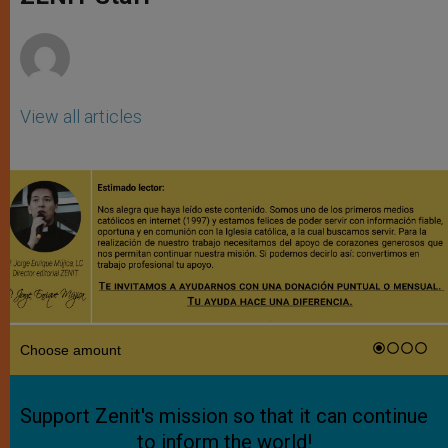
p
e
k
r
View all articles