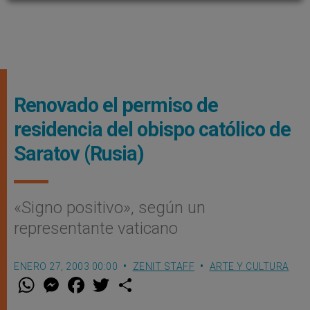
Renovado el permiso de
residencia del obispo católico de
Saratov (Rusia)
«Signo positivo», según un
representante vaticano
ENERO 27, 2003 00:00
ZENIT STAFF
ARTE Y CULTURA
W
M
F
T
S
h
e
a
w
h
a
s
c
i
a