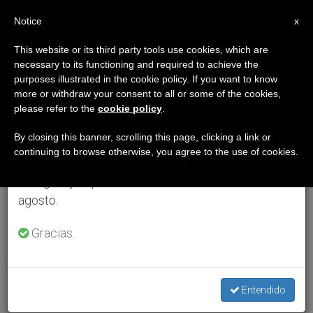
ES
Notice
×
x
Aviso importante
This website or its third party tools use cookies, which are
necessary to its functioning and required to achieve the
Del 27 de julio al 7 de agosto haremos la pausa
purposes illustrated in the cookie policy. If you want to know
anual, aprovechando que en el periodo de verano
more or withdraw your consent to all or some of the cookies,
please refer to the
cookie policy
.
se generan menos informaciones y también el
consumo de las mismas disminuye.
By closing this banner, scrolling this page, clicking a link or
continuing to browse otherwise, you agree to the use of cookies.
Retomamos el trabajo ordinario de las ediciones
en inglés y español de ZENIT el lunes 10 de
agosto.
Gracias.
Entendido