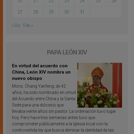
20
21
22
23
24
25
26
27
28
29
30
31
« Dic
Feb »
PAPA LEÓN XIV
En virtud del acuerdo con
China, León XIV nombra un
nuevo obispo
Mons. Chang Yanfeng, de 42
años, ha sido nombrado en virtud
del Acuerdo entre China y la Santa
Sede para una diócesis que
llevaba veinte años sin pastor. La ordenación tuvo lugar
hoy. Pero hace tres semanas antes tuvo que
comprometer públicamente a la Iglesia local con la
controvertida ley que busca eliminar la identidad de las