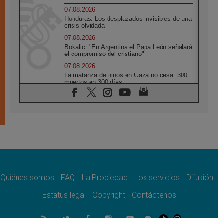
07.08.2026
Honduras: Los desplazados invisibles de una
crisis olvidada
07.08.2026
Bokalic: "En Argentina el Papa León señalará
el compromiso del cristiano"
07.08.2026
La matanza de niños en Gaza no cesa: 300
muertos en 300 días
07.08.2026
Tagle: La guerra desfigura el mundo, solo la
revelación de Dios lo transfigura
07.08.2026
Presentada la Trienal de Arte de las
Universidades Católicas: «Exercises in
Empathy»
07.08.2026
Fortunatus Nwachukwu: la comunicación
como misión al servicio del Evangelio
Quiénes somos
FAQ
La Propiedad
Los servicios
Difusión
07.08.2026
Estatus legal
Copyright
Contáctenos
SIGNIS 2026, dar voz a las religiosas en el
espacio público
07.08.2026