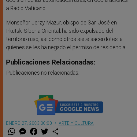
a Radio Vaticano.
Monseñor Jerzy Mazur, obispo de San José en
Irkutsk, Siberia Oriental, ha sido expulsado del
territorio ruso, así como otros siete sacerdotes, a
quienes se les ha negado el permiso de residencia.
Publicaciones Relacionadas:
Publicaciones no relacionadas.
ENERO 27, 2003 00:00
ARTE Y CULTURA
W
M
F
T
S
h
e
a
w
h