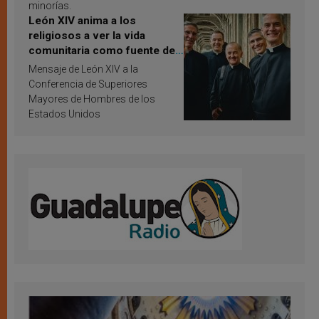
minorías.
León XIV anima a los
religiosos a ver la vida
comunitaria como fuente de
inspiración y santificación
Mensaje de León XIV a la
Conferencia de Superiores
Mayores de Hombres de los
Estados Unidos