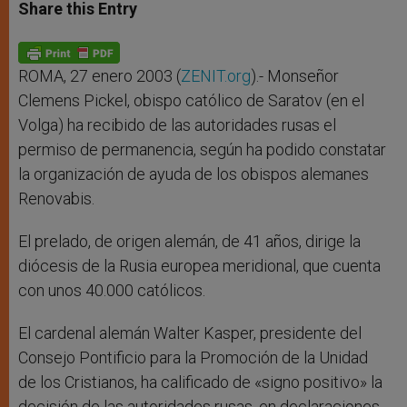
t
s
e
t
r
Share this Entry
s
e
b
t
e
A
n
o
e
p
g
o
r
p
e
k
r
ROMA, 27 enero 2003 (
ZENIT.org
).- Monseñor
Clemens Pickel, obispo católico de Saratov (en el
Volga) ha recibido de las autoridades rusas el
permiso de permanencia, según ha podido constatar
la organización de ayuda de los obispos alemanes
Renovabis.
El prelado, de origen alemán, de 41 años, dirige la
diócesis de la Rusia europea meridional, que cuenta
con unos 40.000 católicos.
El cardenal alemán Walter Kasper, presidente del
Consejo Pontificio para la Promoción de la Unidad
de los Cristianos, ha calificado de «signo positivo» la
decisión de las autoridades rusas, en declaraciones