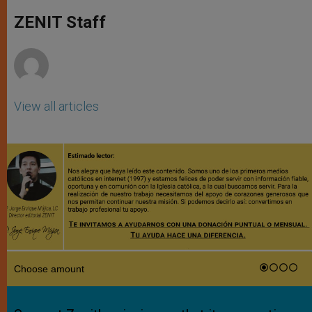
A
n
o
e
p
g
o
r
ZENIT Staff
p
e
k
r
View all articles