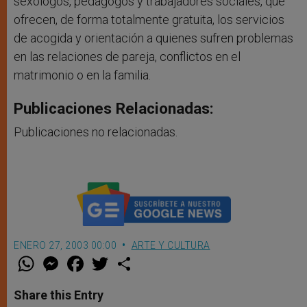
sexólogos, pedagogos y trabajadores sociales, que
ofrecen, de forma totalmente gratuita, los servicios
de acogida y orientación a quienes sufren problemas
en las relaciones de pareja, conflictos en el
matrimonio o en la familia.
Publicaciones Relacionadas:
Publicaciones no relacionadas.
ENERO 27, 2003 00:00
ARTE Y CULTURA
W
M
F
T
S
h
e
a
w
h
a
s
c
i
a
t
s
e
t
r
Share this Entry
s
e
b
t
e