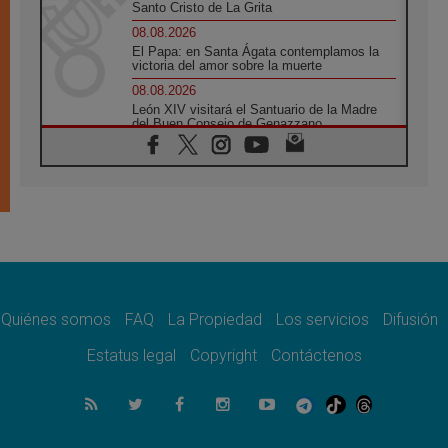
Santo Cristo de La Grita
08.08.2026
El Papa: en Santa Ágata contemplamos la
victoria del amor sobre la muerte
08.08.2026
León XIV visitará el Santuario de la Madre
del Buen Consejo de Genazzano
07.08.2026
Filipinas: el Vicariato Apostólico de Calapán
se convierte en diócesis
07.08.2026
Honduras: Los desplazados invisibles de una
crisis olvidada
07.08.2026
Bokalic: "En Argentina el Papa León señalará
el compromiso del cristiano"
Quiénes somos
FAQ
La Propiedad
Los servicios
Difusión
07.08.2026
La matanza de niños en Gaza no cesa: 300
Estatus legal
Copyright
Contáctenos
muertos en 300 días
07.08.2026
Tagle: La guerra desfigura el mundo, solo la
revelación de Dios lo transfigura
07.08.2026