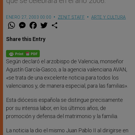
que se celebrará en el año 2006.
ENERO 27, 2003 00:00
ZENIT STAFF
ARTE Y CULTURA
W
M
F
T
S
h
e
a
w
h
a
s
c
i
a
t
s
e
t
r
Share this Entry
s
e
b
t
e
A
n
o
e
p
g
o
r
p
e
k
r
Según declaró el arzobispo de Valencia, monseñor
Agustín García-Gasco, a la agencia valenciana AVAN,
«se trata de una excelente noticia para todos los
valencianos y, de manera especial, para las familias».
Esta diócesis española se distingue precisamente
por su intensa labor, en los últimos años, de
promoción y defensa del matrimonio y la familia.
La noticia la dio el mismo Juan Pablo II al dirigirse en