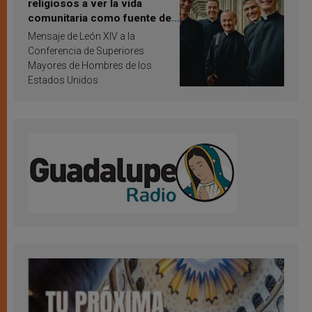
religiosos a ver la vida
comunitaria como fuente de
inspiración y santificación
Mensaje de León XIV a la
Conferencia de Superiores
Mayores de Hombres de los
Estados Unidos