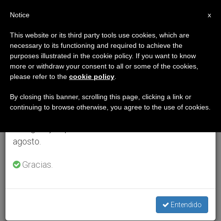
ES
Notice
×
x
Aviso importante
This website or its third party tools use cookies, which are
necessary to its functioning and required to achieve the
Del 27 de julio al 7 de agosto haremos la pausa
purposes illustrated in the cookie policy. If you want to know
anual, aprovechando que en el periodo de verano
more or withdraw your consent to all or some of the cookies,
please refer to the
cookie policy
.
se generan menos informaciones y también el
consumo de las mismas disminuye.
By closing this banner, scrolling this page, clicking a link or
continuing to browse otherwise, you agree to the use of cookies.
Retomamos el trabajo ordinario de las ediciones
en inglés y español de ZENIT el lunes 10 de
agosto.
Gracias.
Entendido