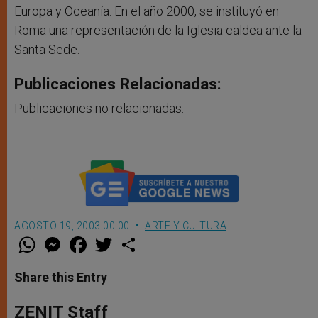
Europa y Oceanía. En el año 2000, se instituyó en
Roma una representación de la Iglesia caldea ante la
Santa Sede.
Publicaciones Relacionadas:
Publicaciones no relacionadas.
AGOSTO 19, 2003 00:00
ARTE Y CULTURA
W
M
F
T
S
h
e
a
w
h
a
s
c
i
a
t
s
e
t
r
Share this Entry
s
e
b
t
e
A
n
o
e
p
g
o
r
ZENIT Staff