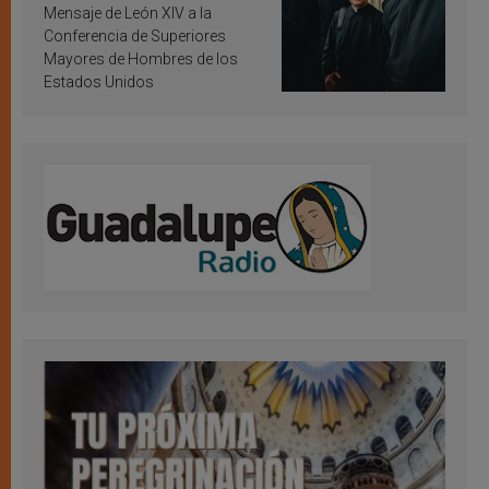
inspiración y santificación
Mensaje de León XIV a la
Conferencia de Superiores
Mayores de Hombres de los
Estados Unidos