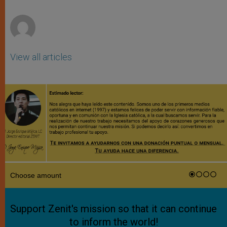
p
e
k
r
View all articles