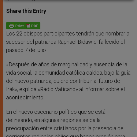
a
s
c
i
a
t
s
e
t
r
Share this Entry
s
e
b
t
e
A
n
o
e
p
g
o
r
p
e
k
r
Los 22 obispos participantes tendrán que nombrar al
sucesor del patriarca Raphael Bidawid, fallecido el
pasado 7 de julio.
«Después de años de marginalidad y ausencia de la
vida social, la comunidad católica caldea, bajo la guía
del nuevo patriarca, quiere contribuir al futuro de
Irak», explica «Radio Vaticano» al informar sobre el
acontecimiento.
En el nuevo escenario político que se está
delineando, en algunas regiones se da la
preocupación entre cristianos por la presencia de
corrientes radicales chiíes que hacen presión para