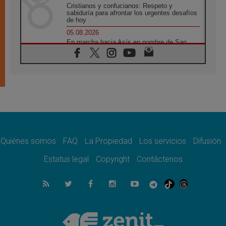
Cristianos y confucianos: Respeto y
sabiduría para afrontar los urgentes desafíos
de hoy
05.08.2026
En marcha hacia Asís en nombre de San
Francisco, a la espera de León
05.08.2026
Venezuela, Padre Pagniello: "En medio del
dolor, una Iglesia que no se rinde"
05.08.2026
La Fuerza del "Círculo de Héroes" con el
Papa en la Audiencia General
05.08.2026
Nuncio en Ucrania: Preocupa escuchar a
quienes bendicen la guerra
Quiénes somos
FAQ
La Propiedad
Los servicios
Difusión
05.08.2026
Estatus legal
Copyright
Contáctenos
Ucrania: Ataque masivo en Kyiv durante la
noche
05.08.2026
Colombo: "La visita del Papa a Argentina
llevará un mensaje de paz y dignidad
humana"
05.08.2026
Iglesia en Uruguay: la visita del Papa