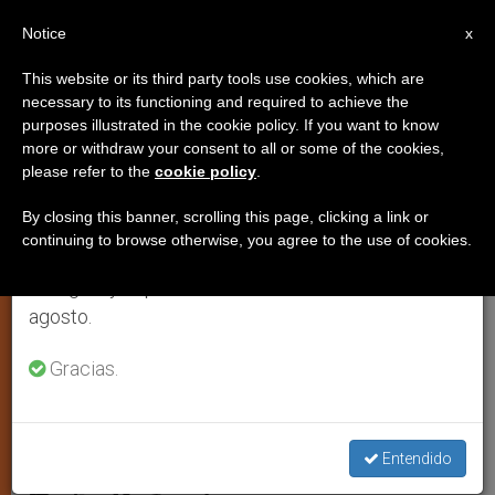
ES
Notice
×
x
Aviso importante
This website or its third party tools use cookies, which are
necessary to its functioning and required to achieve the
Del 27 de julio al 7 de agosto haremos la pausa
purposes illustrated in the cookie policy. If you want to know
Irak: Sínodo de la Iglesia caldea
anual, aprovechando que en el periodo de verano
more or withdraw your consent to all or some of the cookies,
please refer to the
cookie policy
.
se generan menos informaciones y también el
para elegir un nuevo patriarca
consumo de las mismas disminuye.
By closing this banner, scrolling this page, clicking a link or
continuing to browse otherwise, you agree to the use of cookies.
Retomamos el trabajo ordinario de las ediciones
BAGDAD, 19 agosto 2003 (
ZENIT.org
).-
en inglés y español de ZENIT el lunes 10 de
Este martes se inauguró en Bagdad el
agosto.
Sínodo de la Iglesia caldea para la
elección de un nuevo patriarca.
Gracias.
AGOSTO 19, 2003 00:00
ZENIT STAFF
ARTE Y
CULTURA
Entendido
W
M
F
T
S
h
e
a
w
h