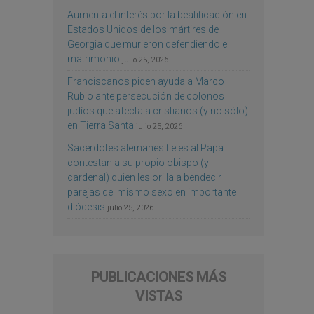
Aumenta el interés por la beatificación en
Estados Unidos de los mártires de
Georgia que murieron defendiendo el
matrimonio
julio 25, 2026
Franciscanos piden ayuda a Marco
Rubio ante persecución de colonos
judíos que afecta a cristianos (y no sólo)
en Tierra Santa
julio 25, 2026
Sacerdotes alemanes fieles al Papa
contestan a su propio obispo (y
cardenal) quien les orilla a bendecir
parejas del mismo sexo en importante
diócesis
julio 25, 2026
PUBLICACIONES MÁS
VISTAS