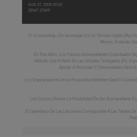
AUG 27, 2003 00:00
ZENIT STAFF
El «counseling» (de Aconsejar) Es Un Término Inglés Muy U
Menos, Evitando Dar
En Tres Años, Los Futuros Acompañantes Espirituales Se
Método Que A Partir De Las Virtudes Teologales (fe, Esp
Ayudar A Personas Y Comunidades Para Que 
Los Organizadores De La Propuesta Entienden Que El Counsel
Los Cursos Ofrecen La Posibilidad De Ser Acompañante Espir
El Calendario De Las Lecciones Corresponde A Las Tardes De
Pedi