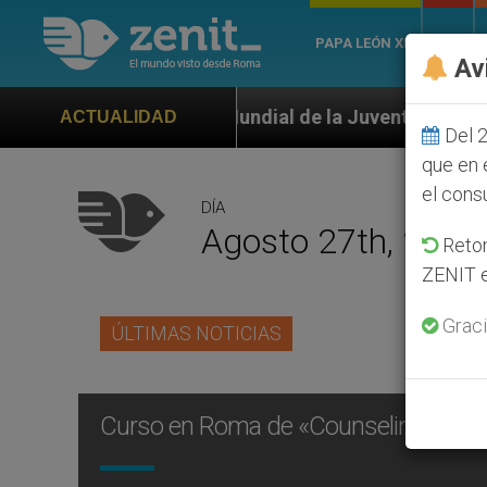
PAPA LEÓN XIV
ROMA
Av
nada Mundial de la Juventud Seúl 2027
ONU se 
ACTUALIDAD
Del 2
que en 
el cons
DÍA
Agosto 27th, 2003
Retom
ZENIT e
Graci
ÚLTIMAS NOTICIAS
Curso en Roma de «Counseling espirit