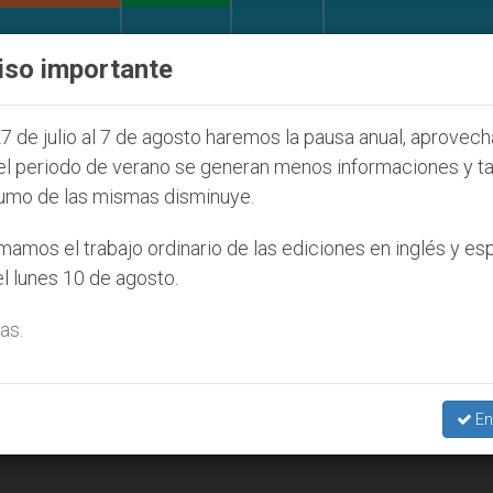
IGLESIA Y MUNDO
DOCUMENTOS
DONATIVOS
iso importante
pronuncia ante caso de obispo católico desaparecido 
7 de julio al 7 de agosto haremos la pausa anual, aprovec
el periodo de verano se generan menos informaciones y t
umo de las mismas disminuye.
amos el trabajo ordinario de las ediciones en inglés y es
l lunes 10 de agosto.
as.
En
ual desde una perspectiva católica»