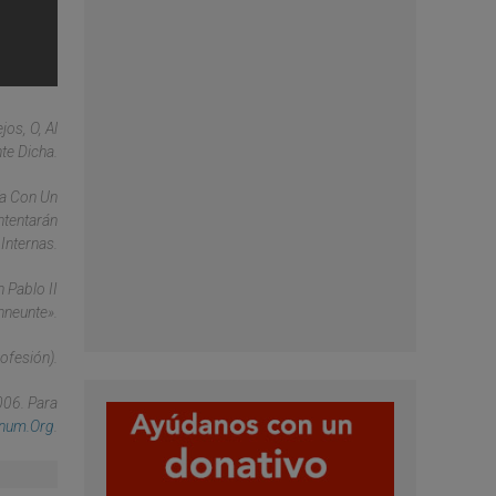
os, O, Al
te Dicha.
ía Con Un
ntentarán
Internas.
 Pablo II
nneunte».
ofesión).
006. Para
anum.org
.