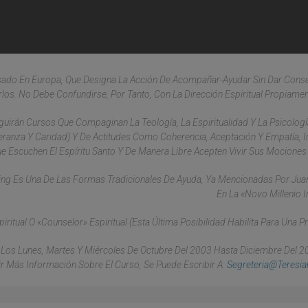
sado En Europa, Que Designa La Acción De Acompañar-Ayudar Sin Dar Consej
los. No Debe Confundirse, Por Tanto, Con La Dirección Espiritual Propiamen
guirán Cursos Que Compaginan La Teología, La Espiritualidad Y La Psicolog
eranza Y Caridad) Y De Actitudes Como Coherencia, Aceptación Y Empatía, I
Escuchen El Espíritu Santo Y De Manera Libre Acepten Vivir Sus Mociones 
ing Es Una De Las Formas Tradicionales De Ayuda, Ya Mencionadas Por Juan
En La «Novo Millenio I
itual O «counselor» Espiritual (esta Última Posibilidad Habilita Para Una Pr
 Los Lunes, Martes Y Miércoles De Octubre Del 2003 Hasta Diciembre Del 2
r Más Información Sobre El Curso, Se Puede Escribir A:
Segreteria@teresi