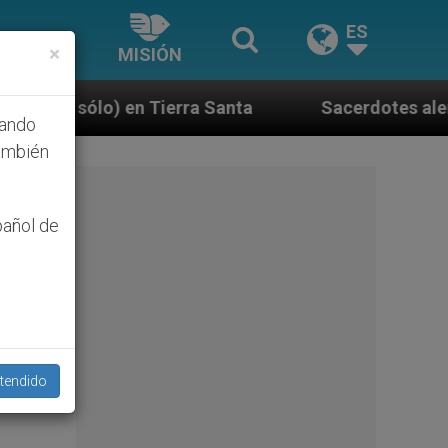
ES
×
MISIÓN
ra Santa
Sacerdotes alemanes fieles al Papa co
hando
ambién
pañol de
tendido