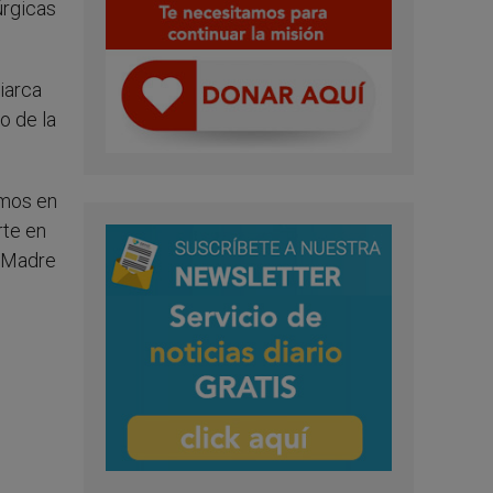
úrgicas
iarca
o de la
emos en
rte en
a Madre