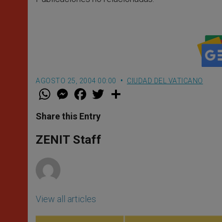
AGOSTO 25, 2004 00:00
CIUDAD DEL VATICANO
W
M
F
T
S
h
e
a
w
h
a
s
c
i
a
t
s
e
t
r
Share this Entry
s
e
b
t
e
A
n
o
e
p
g
o
r
ZENIT Staff
p
e
k
r
View all articles