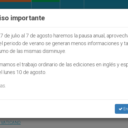
IGLESIA Y MUNDO
DOCUMENTOS
DONATIVOS
iso importante
nos judíos que afecta a cristianos (y no sólo) en Tier
7 de julio al 7 de agosto haremos la pausa anual, aprovec
el periodo de verano se generan menos informaciones y t
umo de las mismas disminuye.
 la Virgen de Kazan
amos el trabajo ordinario de las ediciones en inglés y es
l lunes 10 de agosto.
ción
as.
d entre Oriente y Occidente»
En
 VATICANO