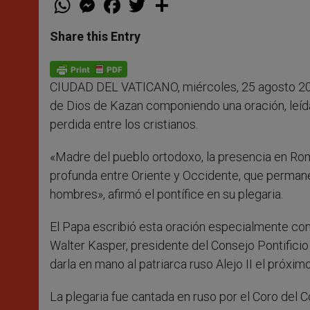
h
e
a
w
h
a
s
c
i
a
t
s
e
t
r
Share this Entry
s
e
b
t
e
A
n
o
e
p
g
o
r
p
e
k
CIUDAD DEL VATICANO, miércoles, 25 agosto 20
r
de Dios de Kazan componiendo una oración, leída
perdida entre los cristianos.
«Madre del pueblo ortodoxo, la presencia en Ro
profunda entre Oriente y Occidente, que permanec
hombres», afirmó el pontífice en su plegaria.
El Papa escribió esta oración especialmente con
Walter Kasper, presidente del Consejo Pontificio
darla en mano al patriarca ruso Alejo II el próx
La plegaria fue cantada en ruso por el Coro del C