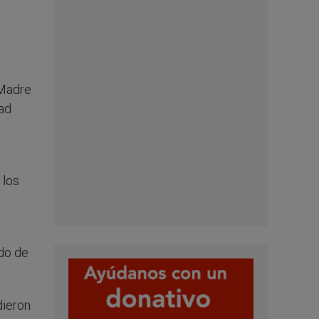
 Madre
dad
 los
ado de
dieron